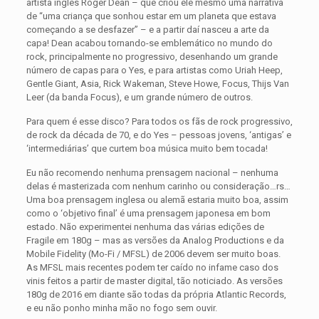
artista inglês Roger Dean – que criou ele mesmo uma narrativa
de “uma criança que sonhou estar em um planeta que estava
começando a se desfazer” – e a partir daí nasceu a arte da
capa! Dean acabou tornando-se emblemático no mundo do
rock, principalmente no progressivo, desenhando um grande
número de capas para o Yes, e para artistas como Uriah Heep,
Gentle Giant, Asia, Rick Wakeman, Steve Howe, Focus, Thijs Van
Leer (da banda Focus), e um grande número de outros.
Para quem é esse disco? Para todos os fãs de rock progressivo,
de rock da década de 70, e do Yes – pessoas jovens, ‘antigas’ e
‘intermediárias’ que curtem boa música muito bem tocada!
Eu não recomendo nenhuma prensagem nacional – nenhuma
delas é masterizada com nenhum carinho ou consideração…rs…
Uma boa prensagem inglesa ou alemã estaria muito boa, assim
como o ‘objetivo final’ é uma prensagem japonesa em bom
estado. Não experimentei nenhuma das várias edições de
Fragile em 180g – mas as versões da Analog Productions e da
Mobile Fidelity (Mo-Fi / MFSL) de 2006 devem ser muito boas.
As MFSL mais recentes podem ter caído no infame caso dos
vinis feitos a partir de master digital, tão noticiado. As versões
180g de 2016 em diante são todas da própria Atlantic Records,
e eu não ponho minha mão no fogo sem ouvir.