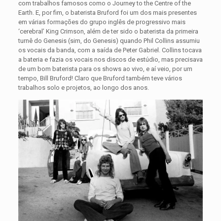
com trabalhos famosos como o Journey to the Centre of the
Earth. E, por fim, o baterista Bruford foi um dos mais presentes
em várias formações do grupo inglês de progressivo mais
‘cerebral’ King Crimson, além de ter sido o baterista da primeira
turnê do Genesis (sim, do Genesis) quando Phil Collins assumiu
os vocais da banda, com a saída de Peter Gabriel. Collins tocava
a bateria e fazia os vocais nos discos de estúdio, mas precisava
de um bom baterista para os shows ao vivo, e aí veio, por um
tempo, Bill Bruford! Claro que Bruford também teve vários
trabalhos solo e projetos, ao longo dos anos.