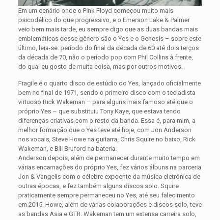
Em um cenário onde o Pink Floyd começou muito mais
psicodélico do que progressivo, e o Emerson Lake & Palmer
veio bem mais tarde, eu sempre digo que as duas bandas mais
emblemáticas desse gênero são o Yes e o Genesis – sobre este
último, leia-se: período do final da década de 60 até dois terços
da década de 70, não o período pop com Phil Collins à frente,
do qual eu gosto de muita coisa, mas por outros motivos.
Fragile é o quarto disco de estúdio do Yes, lançado oficialmente
bem no final de 1971, sendo o primeiro disco com o tecladista
virtuoso Rick Wakeman – para alguns mais famoso até que o
próprio Yes – que substituiu Tony Kaye, que estava tendo
diferenças criativas com o resto da banda. Essa é, para mim, a
melhor formação que o Yes teve até hoje, com Jon Anderson
nos vocais, Steve Howe na guitarra, Chris Squire no baixo, Rick
Wakeman, e Bill Bruford na bateria.
Anderson depois, além de permanecer durante muito tempo em
várias encarnações do próprio Yes, fez vários álbuns na parceria
Jon & Vangelis com o célebre expoente da música eletrônica de
outras épocas, e fez também alguns discos solo. Squire
praticamente sempre permaneceu no Yes, até seu falecimento
em 2015. Howe, além de várias colaborações e discos solo, teve
as bandas Asia e GTR. Wakeman tem um extensa carreira solo,