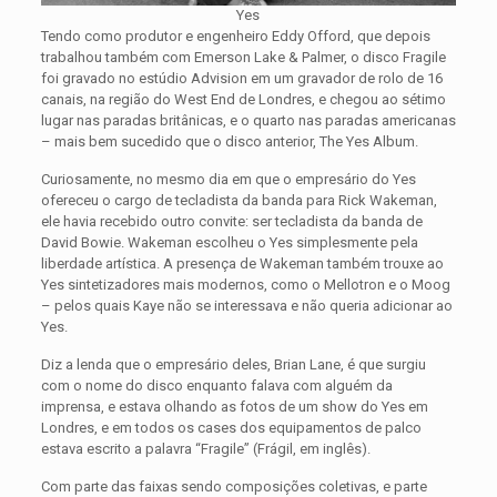
Yes
Tendo como produtor e engenheiro Eddy Offord, que depois
trabalhou também com Emerson Lake & Palmer, o disco Fragile
foi gravado no estúdio Advision em um gravador de rolo de 16
canais, na região do West End de Londres, e chegou ao sétimo
lugar nas paradas britânicas, e o quarto nas paradas americanas
– mais bem sucedido que o disco anterior, The Yes Album.
Curiosamente, no mesmo dia em que o empresário do Yes
ofereceu o cargo de tecladista da banda para Rick Wakeman,
ele havia recebido outro convite: ser tecladista da banda de
David Bowie. Wakeman escolheu o Yes simplesmente pela
liberdade artística. A presença de Wakeman também trouxe ao
Yes sintetizadores mais modernos, como o Mellotron e o Moog
– pelos quais Kaye não se interessava e não queria adicionar ao
Yes.
Diz a lenda que o empresário deles, Brian Lane, é que surgiu
com o nome do disco enquanto falava com alguém da
imprensa, e estava olhando as fotos de um show do Yes em
Londres, e em todos os cases dos equipamentos de palco
estava escrito a palavra “Fragile” (Frágil, em inglês).
Com parte das faixas sendo composições coletivas, e parte