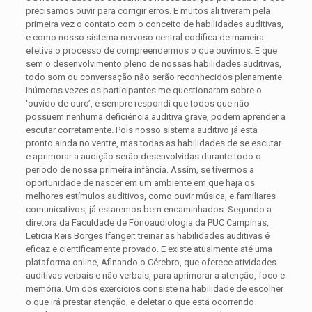
precisamos ouvir para corrigir erros. E muitos ali tiveram pela
primeira vez o contato com o conceito de habilidades auditivas,
e como nosso sistema nervoso central codifica de maneira
efetiva o processo de compreendermos o que ouvimos. E que
sem o desenvolvimento pleno de nossas habilidades auditivas,
todo som ou conversação não serão reconhecidos plenamente.
Inúmeras vezes os participantes me questionaram sobre o
‘ouvido de ouro’, e sempre respondi que todos que não
possuem nenhuma deficiência auditiva grave, podem aprender a
escutar corretamente. Pois nosso sistema auditivo já está
pronto ainda no ventre, mas todas as habilidades de se escutar
e aprimorar a audição serão desenvolvidas durante todo o
período de nossa primeira infância. Assim, se tivermos a
oportunidade de nascer em um ambiente em que haja os
melhores estímulos auditivos, como ouvir música, e familiares
comunicativos, já estaremos bem encaminhados. Segundo a
diretora da Faculdade de Fonoaudiologia da PUC Campinas,
Leticia Reis Borges Ifanger: treinar as habilidades auditivas é
eficaz e cientificamente provado. E existe atualmente até uma
plataforma online, Afinando o Cérebro, que oferece atividades
auditivas verbais e não verbais, para aprimorar a atenção, foco e
memória. Um dos exercícios consiste na habilidade de escolher
o que irá prestar atenção, e deletar o que está ocorrendo