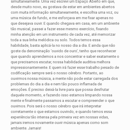
simultaneamente. Uma vez escrevi um Espaço Aberto em que,
desde muito novo, eu gostava de estar em ambientes abertos
com muita informação simultaneamente, e escolhia uma voz, ou
uma música de fundo, e me esforçava em me fixar apenas no
que desejava ouvir. E quando chegava em casa, em um ambiente
tão musical, passei a fazer esse mesmo exercício, fixando
minha atenção em um instrumento de cada vez, até memorizar
toda a sua linha melódica ou solo. Todos temos essa
habilidade, basta aplicá-la no nosso dia a dia. E ainda que não
goste da denominação ‘ouvido de ouro’, tenho que reconhecer
que quando aprendemos a nos concentrar e saber exatamente o
que precisamos escutar, nossa habilidade auditiva melhora
impressionantemente. E quem irá fazer esse trabalho pesado de
codificação sempre será o nosso cérebro. Portanto, ao
ouvirmos nossa música, a mente não pode estar carregada dos
problemas do dia a dia e nem tão pouco inflamada de
emoções. É preciso deixá-la livre para que possa desfrutar
daquele momento, e fazendo isso estamos limpando nossa
mente e finalmente passamos a escutar e compreender o que
ouvimos. Pois será o nosso cérebro que irá interpretar
corretamente o que estamos ouvindo, e quando temos essa
experiência tão intensa pela primeira vez em nossas vidas,
jamais iremos novamente ouvir música apenas como som
ambiente. Jamais!