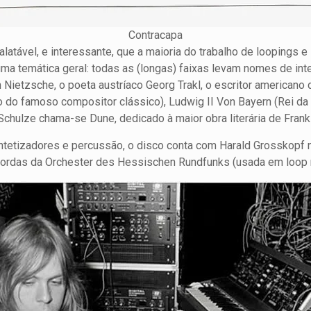
Contracapa
alatável, e interessante, que a maioria do trabalho de loopings 
ma temática geral: todas as (longas) faixas levam nomes de inte
 Nietzsche, o poeta austríaco Georg Trakl, o escritor americano d
o do famoso compositor clássico), Ludwig II Von Bayern (Rei da B
e Schulze chama-se Dune, dedicado à maior obra literária de Fra
ntetizadores e percussão, o disco conta com Harald Grosskopf n
 e cordas da Orchester des Hessischen Rundfunks (usada em loop