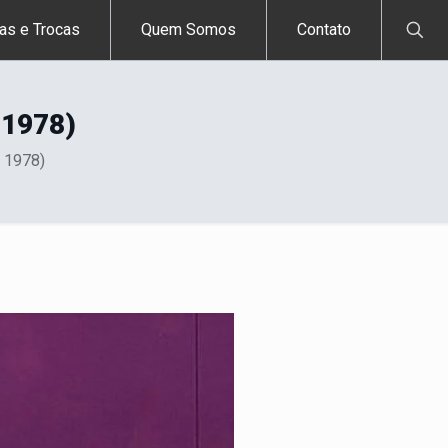
as e Trocas
Quem Somos
Contato
 1978)
 1978)