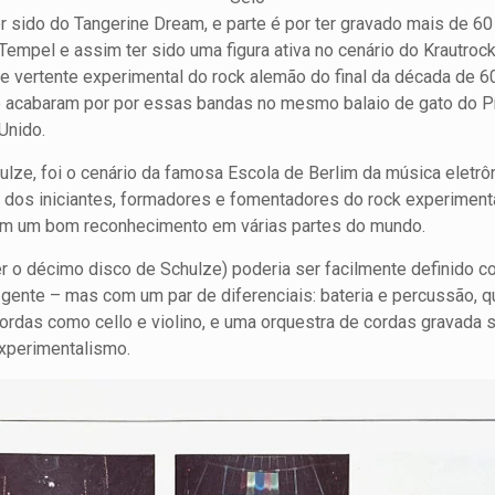
r sido do Tangerine Dream, e parte é por ter gravado mais de 6
empel e assim ter sido uma figura ativa no cenário do Krautroc
rte vertente experimental do rock alemão do final da década de 6
o acabaram por por essas bandas no mesmo balaio de gato do Pr
Unido.
lze, foi o cenário da famosa Escola de Berlim da música eletrô
m dos iniciantes, formadores e fomentadores do rock experimenta
om um bom reconhecimento em várias partes do mundo.
 o décimo disco de Schulze) poderia ser facilmente definido c
 gente – mas com um par de diferenciais: bateria e percussão,
cordas como cello e violino, e uma orquestra de cordas gravad
experimentalismo.