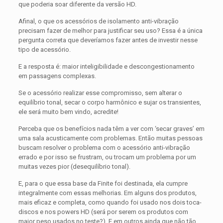
que poderia soar diferente da versão HD.
Afinal, o que os acessórios de isolamento anti-vibração
precisam fazer de melhor para justificar seu uso? Essa é a única
pergunta correta que deveríamos fazer antes de investir nesse
tipo de acessório.
E a resposta é: maior inteligibilidade e descongestionamento
em passagens complexas.
Se o acessório realizar esse compromisso, sem alterar o
equilíbrio tonal, secar o corpo harmônico e sujar os transientes,
ele será muito bem vindo, acredite!
Perceba que os benefícios nada têm a ver com ‘secar graves’ em
uma sala acusticamente com problemas. Então muitas pessoas
buscam resolver o problema com o acessório anti-vibração
errado e por isso se frustram, ou trocam um problema por um
muitas vezes pior (desequilíbrio tonal).
E, para o que essa base da Finite foi destinada, ela cumpre
integralmente com essas melhorias. Em alguns dos produtos,
mais eficaz e completa, como quando foi usado nos dois toca-
discos e nos powers HD (será por serem os produtos com
maior peso usados no teste?). E em outros ainda que não tão