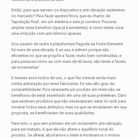
Então, para que servem os dispositivos anti-vibração existentes
no mercado? Para fazer ajustes finos, que eu chamo de
‘lapidação final’, em um sistema e sala já corretos. Procurar
ampliar esse benefício (que já é excelente), é como tentar curar
uma infecção com anti-térmico apenas.
Sou usuário de racks e plataformas Pagode da Finite Elemente
há mais de uma década. E as uso e admiro porque são
eficientes no que se propõe a fazer, muito bem construídas, e
para pessoas como eu com mais de 60 anos, são leves e fáceis
de movimentar!
E nesses anos todos de uso, o que fez crescer ainda mais
minha admiração por esse fabricante, foi seu alto grau de
compatibilidade. Pois raramente um produto em teste não se
beneficiou de estar assentado em uma de suas prateleiras. Claro
que existiram produtos que não necessitaram estar no rack para
mostrar todos seus atributos, mas os que se encaixaram em sua
proposta, se beneficiaram de suas qualidades.
Para mim, o que vem primeiro em um isolamento anti-vibração,
para ser testado, é que ele não altere o equilíbrio tonal do
produto. Se alterar, abortamos o teste e mostramos o motivo