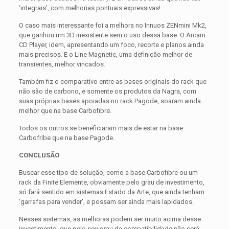
‘integrais’, com melhorias pontuais expressivas!
O caso mais interessante foi a melhora no Innuos ZENmini Mk2,
que ganhou um 3D inexistente sem o uso dessa base. O Arcam
CD Player, idem, apresentando um foco, recorte e planos ainda
mais precisos. E o Line Magnetic, uma definição melhor de
transientes, melhor vincados.
Também fiz o comparativo entre as bases originais do rack que
não são de carbono, e somente os produtos da Nagra, com
suas próprias bases apoiadas no rack Pagode, soaram ainda
melhor que na base Carbofibre.
Todos os outros se beneficiaram mais de estar na base
Carbofribe que na base Pagode.
CONCLUSÃO
Buscar esse tipo de solução, como a base Carbofibre ou um
rack da Finite Elemente, obviamente pelo grau de investimento,
só fará sentido em sistemas Estado da Arte, que ainda tenham
‘garrafas para vender’, e possam ser ainda mais lapidados.
Nesses sistemas, as melhoras podem ser muito acima desse
investimento, que pelo seu grau de compatibilidade não será