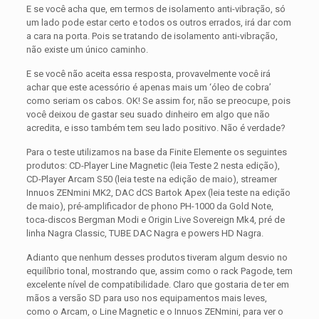
E se você acha que, em termos de isolamento anti-vibração, só
um lado pode estar certo e todos os outros errados, irá dar com
a cara na porta. Pois se tratando de isolamento anti-vibração,
não existe um único caminho.
E se você não aceita essa resposta, provavelmente você irá
achar que este acessório é apenas mais um ‘óleo de cobra’
como seriam os cabos. OK! Se assim for, não se preocupe, pois
você deixou de gastar seu suado dinheiro em algo que não
acredita, e isso também tem seu lado positivo. Não é verdade?
Para o teste utilizamos na base da Finite Elemente os seguintes
produtos: CD-Player Line Magnetic (leia Teste 2 nesta edição),
CD-Player Arcam S50 (leia teste na edição de maio), streamer
Innuos ZENmini MK2, DAC dCS Bartok Apex (leia teste na edição
de maio), pré-amplificador de phono PH-1000 da Gold Note,
toca-discos Bergman Modi e Origin Live Sovereign Mk4, pré de
linha Nagra Classic, TUBE DAC Nagra e powers HD Nagra.
Adianto que nenhum desses produtos tiveram algum desvio no
equilíbrio tonal, mostrando que, assim como o rack Pagode, tem
excelente nível de compatibilidade. Claro que gostaria de ter em
mãos a versão SD para uso nos equipamentos mais leves,
como o Arcam, o Line Magnetic e o Innuos ZENmini, para ver o