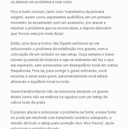
ou atenuar um problema e criar outro.
Pois é muito comum, tanto com ‘marinheiros de primeira
viagem’, assim como experientes audiófilos, em um primeiro
momento se encantarem com um acessório, por atacar e
resolver o problema que os incomodava, e depois descobrir
que ‘trocou seis por meia dúzia’.
Então, uma dica a todos: não fiquem eufóricos ao ver
solucionado o problema de indefinição nos graves, com a
colocação de um isolador no seu setup. Ouça sempre o maior
número possível de músicas e veja se realmente ele fez o que
era esperado, sem acrescentar um desequilíbrio tonal em outras
frequências. Pois se, para corrigir o grave sobrando, você
recorreu a secar esse grave, automaticamente você estará
alterando o equilíbrio tonal no todo.
Grave transbordando não se soluciona secando os graves.
Assim como não se melhora os agudos com um setup de
cabos todo de prata.
É preciso atacar e solucionar o problema na fonte, e essa fonte
só pode ser resolvida com tratamento acústico adequado, e
revisão de todo o setup para correção dos ‘elos fracos’, após
solucionar a acústica da sala.