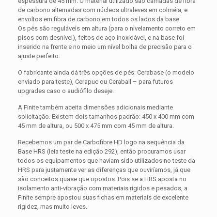
espessura de 45 mm. O material utilizado são camadas de fibra
de carbono alternadas com núcleos ultraleves em colméia, e
envoltos em fibra de carbono em todos os lados da base.
Os pés são reguláveis em altura (para o nivelamento correto em
pisos com desnível), feitos de aço inoxidável, e na base foi
inserido na frente e no meio um nível bolha de precisão para o
ajuste perfeito.
O fabricante ainda dá três opções de pés: Cerabase (o modelo
enviado para teste), Cerapuc ou Ceraball – para futuros
upgrades caso o audiófilo deseje.
A Finite também aceita dimensões adicionais mediante
solicitação. Existem dois tamanhos padrão: 450 x 400 mm com
45 mm de altura, ou 500 x 475 mm com 45 mm de altura.
Recebemos um par de Carbofibre HD logo na sequência da
Base HRS (leia teste na edição 292), então procuramos usar
todos os equipamentos que haviam sido utilizados no teste da
HRS para justamente ver as diferenças que ouviríamos, já que
são conceitos quase que opostos. Pois se a HRS aposta no
isolamento anti-vibração com materiais rígidos e pesados, a
Finite sempre apostou suas fichas em materiais de excelente
rigidez, mas muito leves.