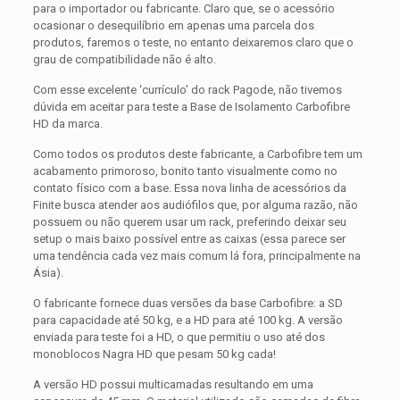
para o importador ou fabricante. Claro que, se o acessório
ocasionar o desequilíbrio em apenas uma parcela dos
produtos, faremos o teste, no entanto deixaremos claro que o
grau de compatibilidade não é alto.
Com esse excelente ‘currículo’ do rack Pagode, não tivemos
dúvida em aceitar para teste a Base de Isolamento Carbofibre
HD da marca.
Como todos os produtos deste fabricante, a Carbofibre tem um
acabamento primoroso, bonito tanto visualmente como no
contato físico com a base. Essa nova linha de acessórios da
Finite busca atender aos audiófilos que, por alguma razão, não
possuem ou não querem usar um rack, preferindo deixar seu
setup o mais baixo possível entre as caixas (essa parece ser
uma tendência cada vez mais comum lá fora, principalmente na
Ásia).
O fabricante fornece duas versões da base Carbofibre: a SD
para capacidade até 50 kg, e a HD para até 100 kg. A versão
enviada para teste foi a HD, o que permitiu o uso até dos
monoblocos Nagra HD que pesam 50 kg cada!
A versão HD possui multicamadas resultando em uma