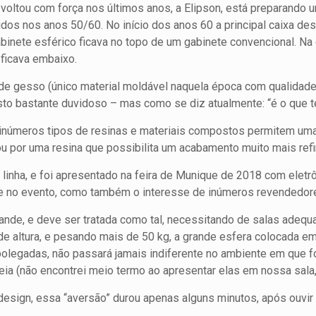
 voltou com força nos últimos anos, a Elipson, está preparando
os nos anos 50/60. No início dos anos 60 a principal caixa dest
nete esférico ficava no topo de um gabinete convencional. Na 
 ficava embaixo.
 de gesso (único material moldável naquela época com qualidade
sto bastante duvidoso – mas como se diz atualmente: “é o que
 inúmeros tipos de resinas e materiais compostos permitem um
tou por uma resina que possibilita um acabamento muito mais refi
linha, e foi apresentado na feira de Munique de 2018 com eletr
e no evento, como também o interesse de inúmeros revendedor
rande, e deve ser tratada como tal, necessitando de salas adeq
e altura, e pesando mais de 50 kg, a grande esfera colocada e
olegadas, não passará jamais indiferente no ambiente em que for
ia (não encontrei meio termo ao apresentar elas em nossa sala,
esign, essa “aversão” durou apenas alguns minutos, após ouvir 