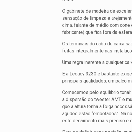
O gabinete de madeira de excelen
sensação de limpeza e arejament
cima, falante de médio com cone 
fabricante) que fica fora da esfe
Os terminais do cabo de caixa sã
feitas integralmente nas instalaç
Uma regra inerente a qualquer cai
E a Legacy 3230 é bastante exige
principais qualidades: um palco ma
Comecemos pelo equilíbrio tonal: 
a dispersão do tweeter AMT é muit
que a altura tenha a folga necess
agudos estão “embotados”. Na nos
este decaimento mais preciso e o