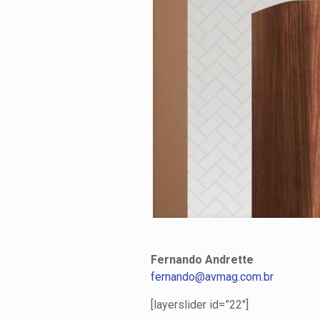
Fernando Andrette
fernando@avmag.com.br
[layerslider id=”22″]