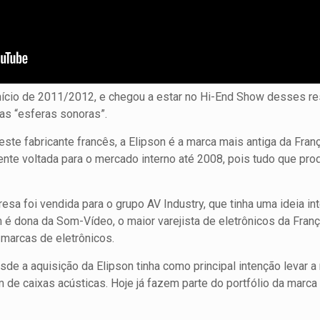
o início de 2011/2012, e chegou a estar no Hi-End Show desses r
as “esferas sonoras”.
este fabricante francês, a Elipson é a marca mais antiga da Fra
te voltada para o mercado interno até 2008, pois tudo que pro
 foi vendida para o grupo AV Industry, que tinha uma ideia int
é dona da Som-Vídeo, o maior varejista de eletrônicos da Fran
 marcas de eletrônicos.
esde a aquisição da Elipson tinha como principal intenção levar
 de caixas acústicas. Hoje já fazem parte do portfólio da marca