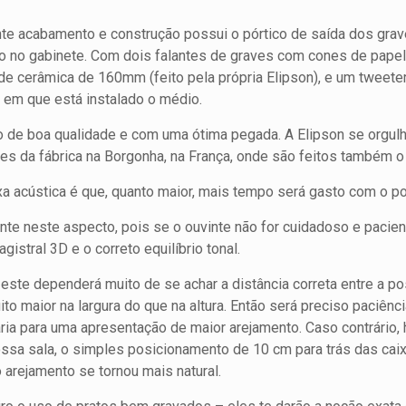
te acabamento e construção possui o pórtico de saída dos grav
o no gabinete. Com dois falantes de graves com cones de pape
de cerâmica de 160mm (feito pela própria Elipson), e um tweete
ra em que está instalado o médio.
o de boa qualidade e com uma ótima pegada. A Elipson se orgul
ões da fábrica na Borgonha, na França, onde são feitos também o
xa acústica é que, quanto maior, mais tempo será gasto com o p
nte neste aspecto, pois se o ouvinte não for cuidadoso e pacie
gistral 3D e o correto equilíbrio tonal.
este dependerá muito de se achar a distância correta entre a po
o maior na largura do que na altura. Então será preciso paciênci
ária para uma apresentação de maior arejamento. Caso contrário
sa sala, o simples posicionamento de 10 cm para trás das caix
 arejamento se tornou mais natural.