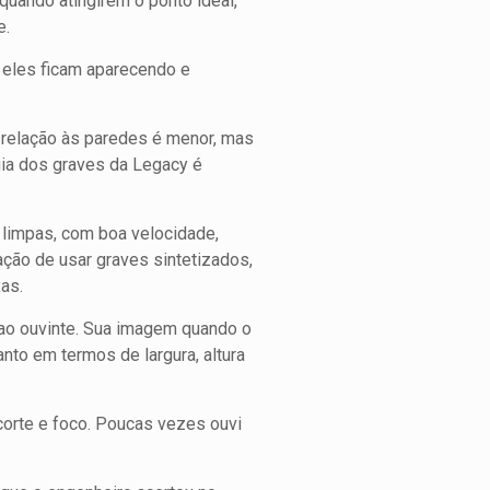
quando atingirem o ponto ideal,
e.
 eles ficam aparecendo e
m relação às paredes é menor, mas
ia dos graves da Legacy é
o limpas, com boa velocidade,
ação de usar graves sintetizados,
as.
o ao ouvinte. Sua imagem quando o
anto em termos de largura, altura
corte e foco. Poucas vezes ouvi