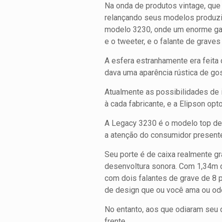
Na onda de produtos vintage, que
relançando seus modelos produzid
modelo 3230, onde um enorme gabi
e o tweeter, e o falante de graves
A esfera estranhamente era feita
dava uma aparência rústica de go
Atualmente as possibilidades de
à cada fabricante, e a Elipson op
A Legacy 3230 é o modelo top de 
a atenção do consumidor present
Seu porte é de caixa realmente g
desenvoltura sonora. Com 1,34m d
com dois falantes de grave de 8 p
de design que ou você ama ou ode
No entanto, aos que odiaram seu d
frente.