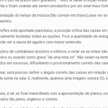
iro o uso de pratos bem gravados – eles te darão a noção exata 
lta e ficam soando até serem encobertos por um sinal mais fort
 condução do tempo da música (tão comum em blues) para ver se
sentes.
eflex está apontado para baixo, a posição crítica das caixas e
osamente testadas todas as opções. Pois a quantidade de energ
ode ser a causa de agudos com menor extensão.
ações de contrabaixo acústico e elétrico, e notar se as notas sã
ordos ou soando como grave “de uma nota só”. Não caiam na tent
os em excesso, dificultando o posicionamento correto das caix
onal, será preciso definir o ângulo correto das caixas em relaçã
 ela some na sala. E, realmente, aparece uma imagem sonora 3D, t
as, é de se ficar maravilhado com a apresentação de planos, re
lco tão pleno, orgânico e correto.