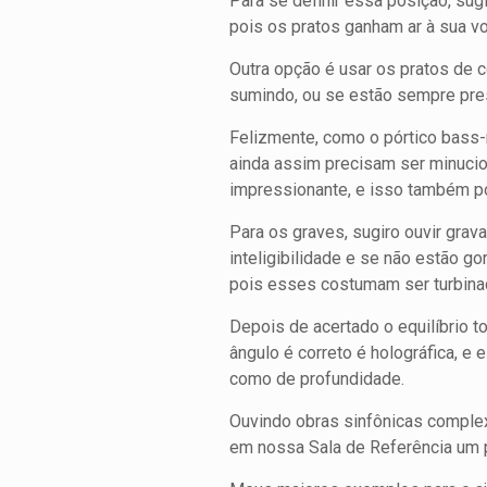
Para se definir essa posição, sug
pois os pratos ganham ar à sua vo
Outra opção é usar os pratos de
sumindo, ou se estão sempre pre
Felizmente, como o pórtico bass-r
ainda assim precisam ser minuci
impressionante, e isso também p
Para os graves, sugiro ouvir grav
inteligibilidade e se não estão g
pois esses costumam ser turbinad
Depois de acertado o equilíbrio t
ângulo é correto é holográfica, e
como de profundidade.
Ouvindo obras sinfônicas complex
em nossa Sala de Referência um pa