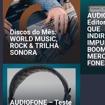
AUDI
Edito
QUE
Discos do Mês:
INDI
WORLD MUSIC,
IMPU
ROCK & TRILHA
BOOM
SONORA
MERC
FONE
AUDIOFONE – Teste