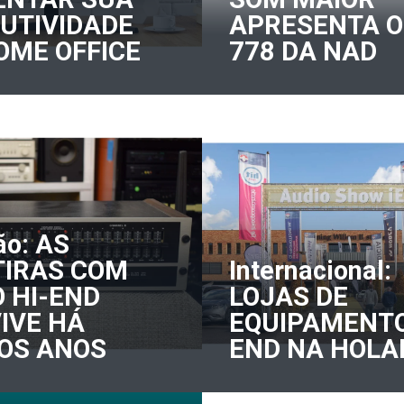
UTIVIDADE
APRESENTA O
OME OFFICE
778 DA NAD
ão: AS
IRAS COM
Internacional:
O HI-END
LOJAS DE
IVE HÁ
EQUIPAMENTO
OS ANOS
END NA HOL