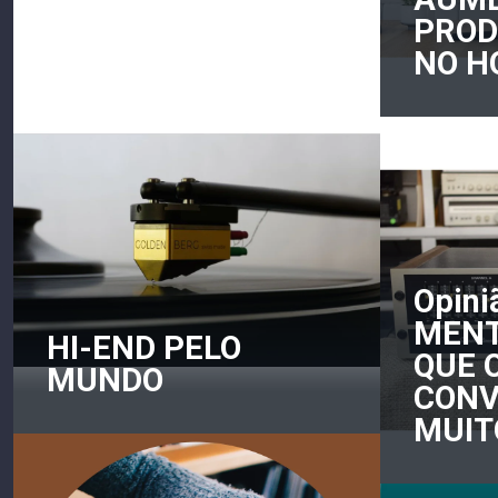
PARA 2021
PROD
NO H
Opini
MENT
HI-END PELO
QUE 
MUNDO
CONV
MUIT