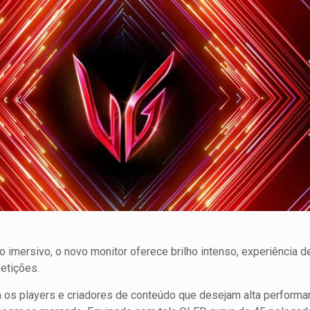
 imersivo, o novo monitor oferece brilho intenso, experiência de
petições.
 os players e criadores de conteúdo que desejam alta performa