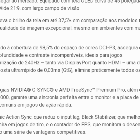
hegar ao mercado. Equipado com tela OLED curva de 45 polegada
ide 21:9, com largo campo de visão.
leva o brilho da tela em até 37,5% em comparação aos modelos t
 qualidade de imagem excepcional, mesmo em ambientes com mu
ado à cobertura de 98,5% do espaço de cores DCI-P3, assegura
fundidade e contraste incomparáveis, ideais para jogos.
alização de 240Hz – tanto via DisplayPort quanto HDMI – uma d
sta ultrarrápido de 0,03ms (GtG), elimina praticamente todos o
logias NVIDIA® G-SYNC® e AMD FreeSync™ Premium Pro, além d
0, garante uma sincronia perfeita entre o monitor e a placa de
, comuns em jogos de ação rápida.
 Action Sync, que reduz o input lag, Black Stabilizer, que melho
a mira em jogos de tiro, e o contador de FPS, que monitora o de
o uma série de vantagens competitivas.