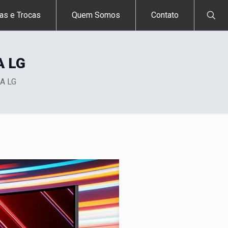
as e Trocas
Quem Somos
Contato
A LG
A LG