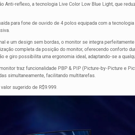
o Anti-reflexo, a tecnologia Live Color Low Blue Light, que redu
 saída para fone de ouvido de 4 polos equipada com a tecnolog
siva.
l e um design sem bordas, o monitor se integra perfeitamente 
lização completa da posição do monitor, oferecendo conforto du
ção e giro possibilita uma ergonomia ideal, adaptando-se a qualqu
monitor traz funcionalidade PBP & PIP (Picture-by-Picture e Pic
as simultaneamente, facilitando multitarefas.
valor sugerido de R$9.999.