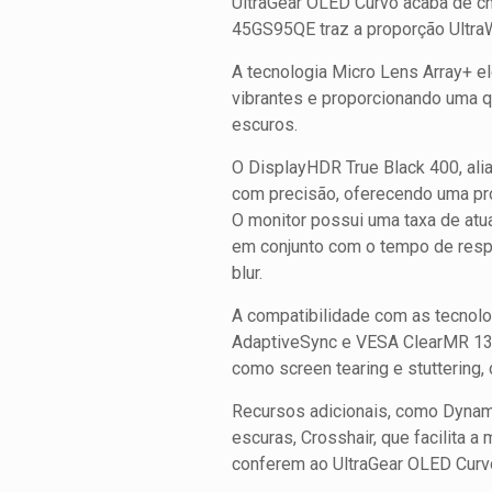
UltraGear OLED Curvo acaba de c
45GS95QE traz a proporção UltraW
A tecnologia Micro Lens Array+ e
vibrantes e proporcionando uma
escuros.
O DisplayHDR True Black 400, ali
com precisão, oferecendo uma pro
O monitor possui uma taxa de atu
em conjunto com o tempo de respo
blur.
A compatibilidade com as tecno
AdaptiveSync e VESA ClearMR 1300
como screen tearing e stuttering
Recursos adicionais, como Dynamic
escuras, Crosshair, que facilita 
conferem ao UltraGear OLED Curv