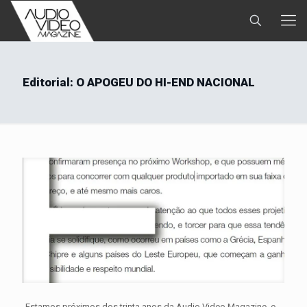
Editorial: O APOGEU DO HI-END NACIONAL
Estamos próximos dos trinta anos da Audio Video Magazine, e