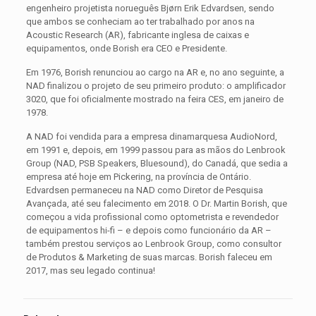
engenheiro projetista norueguês Bjørn Erik Edvardsen, sendo
que ambos se conheciam ao ter trabalhado por anos na
Acoustic Research (AR), fabricante inglesa de caixas e
equipamentos, onde Borish era CEO e Presidente.
Em 1976, Borish renunciou ao cargo na AR e, no ano seguinte, a
NAD finalizou o projeto de seu primeiro produto: o amplificador
3020, que foi oficialmente mostrado na feira CES, em janeiro de
1978.
A NAD foi vendida para a empresa dinamarquesa AudioNord,
em 1991 e, depois, em 1999 passou para as mãos do Lenbrook
Group (NAD, PSB Speakers, Bluesound), do Canadá, que sedia a
empresa até hoje em Pickering, na província de Ontário.
Edvardsen permaneceu na NAD como Diretor de Pesquisa
Avançada, até seu falecimento em 2018. O Dr. Martin Borish, que
começou a vida profissional como optometrista e revendedor
de equipamentos hi-fi – e depois como funcionário da AR –
também prestou serviços ao Lenbrook Group, como consultor
de Produtos & Marketing de suas marcas. Borish faleceu em
2017, mas seu legado continua!