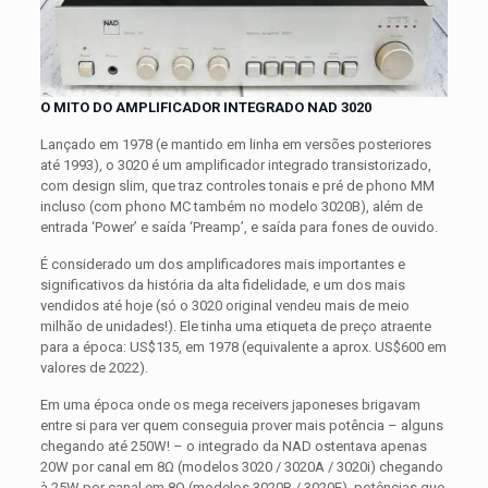
O MITO DO AMPLIFICADOR INTEGRADO NAD 3020
Lançado em 1978 (e mantido em linha em versões posteriores
até 1993), o 3020 é um amplificador integrado transistorizado,
com design slim, que traz controles tonais e pré de phono MM
incluso (com phono MC também no modelo 3020B), além de
entrada ‘Power’ e saída ‘Preamp’, e saída para fones de ouvido.
É considerado um dos amplificadores mais importantes e
significativos da história da alta fidelidade, e um dos mais
vendidos até hoje (só o 3020 original vendeu mais de meio
milhão de unidades!). Ele tinha uma etiqueta de preço atraente
para a época: US$135, em 1978 (equivalente a aprox. US$600 em
valores de 2022).
Em uma época onde os mega receivers japoneses brigavam
entre si para ver quem conseguia prover mais potência – alguns
chegando até 250W! – o integrado da NAD ostentava apenas
20W por canal em 8Ω (modelos 3020 / 3020A / 3020i) chegando
à 25W por canal em 8Ω (modelos 3020B / 3020E), potências que