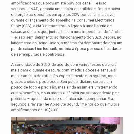
amplificadores que proviam até 60W por canal – e isso,
segundo a NAD, garantia uma maior estabilidade, folga e baixa
distorção ao operá-los em apenas 20W por canal. Inclusive,
durante o lançamento do aparelho na Consumer Electronics
Show (CES), a NAD demonstrou-o ligado à uma bateria de
caixas acústicas que, juntas, tinham uma impedância de 1.1 ohm
– e isso sem detrimento ao funcionamento do 3020. Depois, no
lançamento no Reino Unido, o mesmo foi demonstrado com um
par de caixas Linn Isobarik, notória à época por sua dificuldade
de ser empurrada e controlada.
A sonoridade do 3020, de acordo com vários testes dele, era
mais para o quente e escura, com ‘médios doces e sensuais’,
mas com falta de extensão especialmente nos agudos, mas
graves cheios e poderosos. Seu palco, diziam, carecia um
pouco de foco e precisão, mas ainda assim era um tremendo
custo/benefício, e sua macro-dinâmica era surpreendente pela
potência – apesar da micro-dinâmica não acompanhar. Era,
segundo a revista The Absolute Sound, “melhor do que muitos
amplificadores de US$200”.