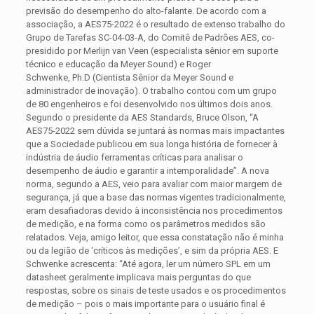
previsão do desempenho do alto-falante. De acordo com a
associação, a AES75-2022 é o resultado de extenso trabalho do
Grupo de Tarefas SC-04-03-A, do Comitê de Padrões AES, co-
presidido por Merlijn van Veen (especialista sênior em suporte
técnico e educação da Meyer Sound) e Roger
Schwenke, Ph.D (Cientista Sênior da Meyer Sound e
administrador de inovação). O trabalho contou com um grupo
de 80 engenheiros e foi desenvolvido nos últimos dois anos.
Segundo o presidente da AES Standards, Bruce Olson, “A
AES75-2022 sem dúvida se juntará às normas mais impactantes
que a Sociedade publicou em sua longa história de fornecer à
indústria de áudio ferramentas críticas para analisar o
desempenho de áudio e garantir a intemporalidade”. A nova
norma, segundo a AES, veio para avaliar com maior margem de
segurança, já que a base das normas vigentes tradicionalmente,
eram desafiadoras devido à inconsistência nos procedimentos
de medição, e na forma como os parâmetros medidos são
relatados. Veja, amigo leitor, que essa constatação não é minha
ou da legião de ‘críticos às medições’, e sim da própria AES. E
Schwenke acrescenta: “Até agora, ler um número SPL em um
datasheet geralmente implicava mais perguntas do que
respostas, sobre os sinais de teste usados e os procedimentos
de medição – pois o mais importante para o usuário final é