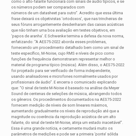
como o alto-falante funcionará com sinais de áudio típicos, e se
os números podem ser comparados com
números de um datasheet para outro”. Acredito que essa última
frase deixará os objetivistas ‘ortodoxos’, que nas trincheiras de
seus fóruns arrogantemente desdenharam das caixas acústicas
que não tinham uma boa avaliação em testes objetivos, em
‘papos de aranha’. E Schwenke termina a defesa da nova norma,
enfatizando: “A AES75-2022 aborda esses problemas,
fornecendo um procedimento detalhado bem como um sinal de
teste específico, M-Noise, cujo RMS e níveis de pico como
funções de frequência demonstraram representar melhor o
material de programa típico (música). Além disso, o AES75-2022
foi projetado para ser verificado de forma independente,
usando analisadores e microfones normalmente usados por
profissionais de áudio”. E encerra o comunicado explicando
que: “O sinal de teste M-Noise é baseado na análise da Meyer
Sound de centenas de seleções de música, abrangendo todos
os gêneros. Os procedimentos documentados na AES75-2022
fornecem medição de níveis de som lineares máximos,
aumentando gradualmente os níveis de reprodução até que a
magnitude ou coerência da reprodução acústica de um alto
falante, do sinal de teste M-Noise, atinja um estado inaceitável”.
Essa é uma grande notícia, e certamente mudará muito os
parâmetros de medições e pode ser a primeira ‘ponte’ sólida