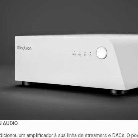
 AUDIO
icionou um amplificador à sua linha de streamers e DACs. O p