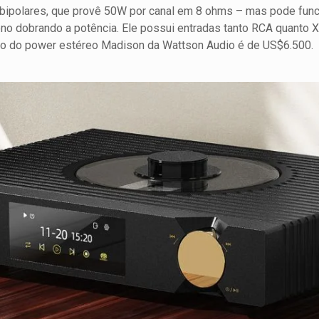
bipolares, que provê 50W por canal em 8 ohms – mas pode func
 dobrando a potência. Ele possui entradas tanto RCA quanto X
o do power estéreo Madison da Wattson Audio é de US$6.500.