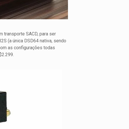
um transporte SACD, para ser
 I2S (a única DSD64 nativa, sendo
com as configurações todas
$2.299.