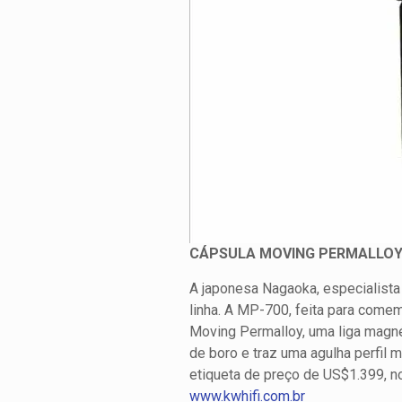
CÁPSULA MOVING PERMALLOY
A japonesa Nagaoka, especialista
linha. A MP-700, feita para com
Moving Permalloy, uma liga magnét
de boro e traz uma agulha perfil 
etiqueta de preço de US$1.399, no
www.kwhifi.com.br