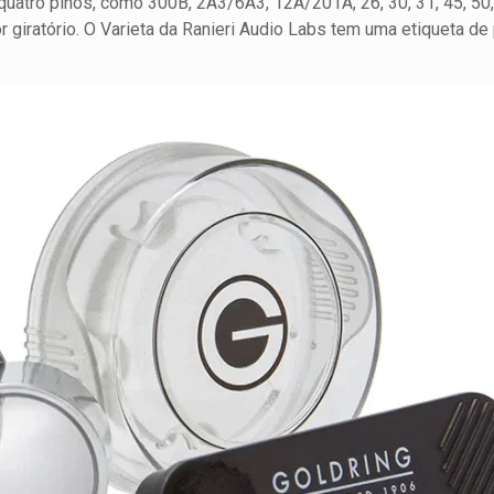
quatro pinos, como 300B, 2A3/6A3, 12A/201A, 26, 30, 31, 45, 5
 giratório. O Varieta da Ranieri Audio Labs tem uma etiqueta d