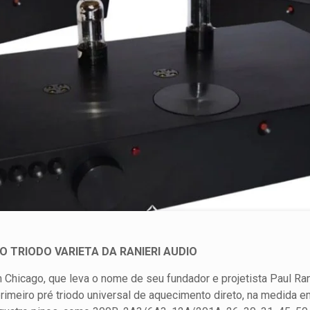
 TRIODO VARIETA DA RANIERI AUDIO
Chicago, que leva o nome de seu fundador e projetista Paul Rani
 primeiro pré triodo universal de aquecimento direto, na medida