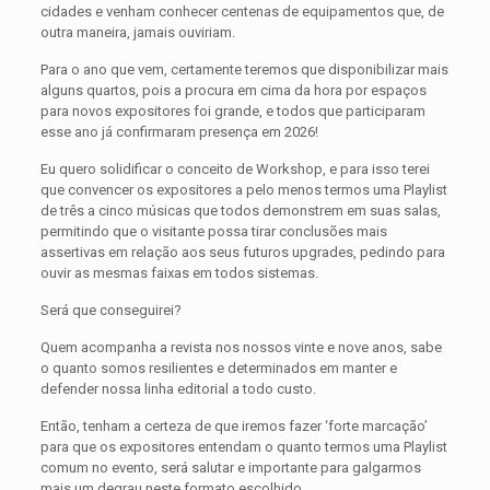
cidades e venham conhecer centenas de equipamentos que, de
outra maneira, jamais ouviriam.
Para o ano que vem, certamente teremos que disponibilizar mais
alguns quartos, pois a procura em cima da hora por espaços
para novos expositores foi grande, e todos que participaram
esse ano já confirmaram presença em 2026!
Eu quero solidificar o conceito de Workshop, e para isso terei
que convencer os expositores a pelo menos termos uma Playlist
de três a cinco músicas que todos demonstrem em suas salas,
permitindo que o visitante possa tirar conclusões mais
assertivas em relação aos seus futuros upgrades, pedindo para
ouvir as mesmas faixas em todos sistemas.
Será que conseguirei?
Quem acompanha a revista nos nossos vinte e nove anos, sabe
o quanto somos resilientes e determinados em manter e
defender nossa linha editorial a todo custo.
Então, tenham a certeza de que iremos fazer ‘forte marcação’
para que os expositores entendam o quanto termos uma Playlist
comum no evento, será salutar e importante para galgarmos
mais um degrau neste formato escolhido.