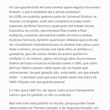
Por que guardar tudo em uma caverna super-segura e de acesso
limitado, e que é resistente até à armas nucleares?
Em 2008, um incêndio queimou parte do Universal Studios, na
Grande Los Angeles, onde sets completos e peças muito
especiais de filmes famosos, queimaram até virarem cinzas.
Descobriu-se, porém, que inúmeras fitas master e fitas
multipista, contendo até material inédito de muitos artistas
musicais famosos, também queimaram. Material que pode até
ser considerado insubstituível para os artistas! Isso gerou, para
dizer o mínimo, um profundo mal estar entre os artistas e a
gravadora, que não cuidou direito do acervo que lhe foi
confiado. E, no máximo, gerou uma longa série de processos
diretos de muitos músicos e bandas contra o UMG, que rolam
até hoje. Muitos querem saber quais são as master que
sobreviveram, de qual geração são, onde estão, em que estado
estão – e até lutam para que suas master saiam das mãos da
UMG e fiquem sob sua guarda pessoal.
E é fato que a UMG foi, até agora, muito pouco transparente
sobre o que foi perdido ou não no incêndio.
Mas nem tudo está perdido no mundo, porque podem haver
várias master de ‘Primeira Geração’ e de ‘Segunda Geração’, em