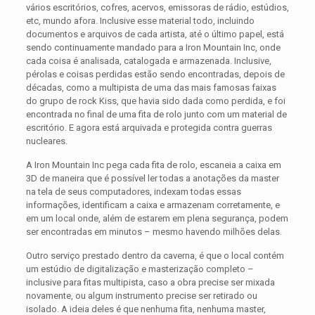
vários escritórios, cofres, acervos, emissoras de rádio, estúdios,
etc, mundo afora. Inclusive esse material todo, incluindo
documentos e arquivos de cada artista, até o último papel, está
sendo continuamente mandado para a Iron Mountain Inc, onde
cada coisa é analisada, catalogada e armazenada. Inclusive,
pérolas e coisas perdidas estão sendo encontradas, depois de
décadas, como a multipista de uma das mais famosas faixas
do grupo de rock Kiss, que havia sido dada como perdida, e foi
encontrada no final de uma fita de rolo junto com um material de
escritório. E agora está arquivada e protegida contra guerras
nucleares.
A Iron Mountain Inc pega cada fita de rolo, escaneia a caixa em
3D de maneira que é possível ler todas a anotações da master
na tela de seus computadores, indexam todas essas
informações, identificam a caixa e armazenam corretamente, e
em um local onde, além de estarem em plena segurança, podem
ser encontradas em minutos – mesmo havendo milhões delas.
Outro serviço prestado dentro da caverna, é que o local contém
um estúdio de digitalização e masterização completo –
inclusive para fitas multipista, caso a obra precise ser mixada
novamente, ou algum instrumento precise ser retirado ou
isolado. A ideia deles é que nenhuma fita, nenhuma master,