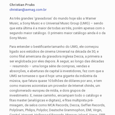
Christian Pruks
christian@avmag.com.br
As três grandes ‘gravadoras’ do mundo hoje são a Warner
Music, a Sony Music e o Universal Music Group (UMG) – sendo
que esta última é a maior de todas as três, porém apenas com o
segundo maior catálogo. O primeiro maior catálogo ainda é o da
Sony Music.
Para entender o bestificante tamanho do UMG, ele começou
ligado aos estúdios de cinema Universal na década de 30, e
como filial americana da gravadora inglesa Decca, a primeira a
ser englobada por eles depois. À seguir, ao longo das décadas
– resumindo – uma longa série de compras, vendas e
absorções, e aberturas de capital à investidores, fez com que a
UMG se tornasse o que é hoje: uma gigante da indústria da
música, que fatura quase 10 bilhões de dólares por ano, e tem
como maiores acionistas um provedor de Internet chinês, um
conglomerado europeu de mídia, e dois grupos de
investimento. E, nesse caminho, encampam todo o catálogo e
fitas master (analógicas e digitais), e fitas multipista pré-
mixagem, de selos como MCA Records, Decca, Geffen Records,
PolyGram, Philips, Polydor, Deutsche Grammophon, EMI, Virgin,
Capitol, Harvest, Hollywood Records, Mercury, Island, Verve, GRP,