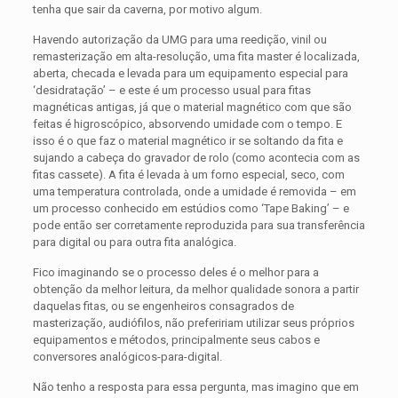
tenha que sair da caverna, por motivo algum.
Havendo autorização da UMG para uma reedição, vinil ou
remasterização em alta-resolução, uma fita master é localizada,
aberta, checada e levada para um equipamento especial para
‘desidratação’ – e este é um processo usual para fitas
magnéticas antigas, já que o material magnético com que são
feitas é higroscópico, absorvendo umidade com o tempo. E
isso é o que faz o material magnético ir se soltando da fita e
sujando a cabeça do gravador de rolo (como acontecia com as
fitas cassete). A fita é levada à um forno especial, seco, com
uma temperatura controlada, onde a umidade é removida – em
um processo conhecido em estúdios como ‘Tape Baking’ – e
pode então ser corretamente reproduzida para sua transferência
para digital ou para outra fita analógica.
Fico imaginando se o processo deles é o melhor para a
obtenção da melhor leitura, da melhor qualidade sonora a partir
daquelas fitas, ou se engenheiros consagrados de
masterização, audiófilos, não prefeririam utilizar seus próprios
equipamentos e métodos, principalmente seus cabos e
conversores analógicos-para-digital.
Não tenho a resposta para essa pergunta, mas imagino que em