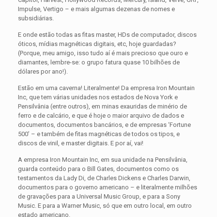
Impulse, Vertigo – e mais algumas dezenas de nomes e
subsidiárias.
E onde estão todas as fitas master, HDs de computador, discos
óticos, mídias magnéticas digitais, etc, hoje guardadas?
(Porque, meu amigo, isso tudo aí é mais precioso que ouro e
diamantes, lembre-se: o grupo fatura quase 10 bilhões de
dólares por ano!).
Estão em uma caverna! Literalmente! Da empresa Iron Mountain
Inc, que tem várias unidades nos estados de Nova York e
Pensilvânia (entre outros), em minas exauridas de minério de
ferro e de calcário, e que é hoje o maior arquivo de dados e
documentos, documentos bancários, e de empresas ‘Fortune
500’ – e também de fitas magnéticas de todos os tipos, e
discos de vinil, e master digitais. E por aí, vai!
A empresa Iron Mountain Inc, em sua unidade na Pensilvânia,
guarda conteúdo para o Bill Gates, documentos como os
testamentos da Lady Di, de Charles Dickens e Charles Darwin,
documentos para o governo americano – e literalmente milhões
de gravações para a Universal Music Group, e para a Sony
Music. E para a Warner Music, só que em outro local, em outro
estado americano.