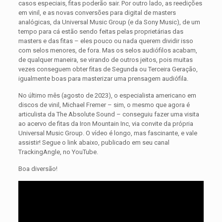
casos especiais, fitas poderão sair. Por outro lado, as reedições
em vinil, e as novas conversões para digital de masters
analógicas, da Universal Music Group (e da Sony Music), de um
tempo para cá estão sendo feitas pelas proprietárias das
masters e das fitas – eles pouco ou nada querem dividir isso
com selos menores, de fora. Mas os selos audiófilos acabam,
de qualquer maneira, se virando de outros jeitos, pois muitas
vezes conseguem obter fitas de Segunda ou Terceira Geração,
igualmente boas para masterizar uma prensagem audiófila.
No último mês (agosto de 2023), o especialista americano em
discos de vinil, Michael Fremer – sim, o mesmo que agora é
articulista da The Absolute Sound – conseguiu fazer uma visita
ao acervo de fitas da Iron Mountain Inc, via convite da própria
Universal Music Group. O vídeo é longo, mas fascinante, e vale
assistir! Segue o link abaixo, publicado em seu canal
TrackingAngle, no YouTube.
Boa diversão!