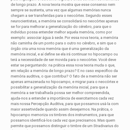
de longo prazo. A nova teoria mostra que esse consenso nem
sempre se sustenta, uma vez que algumas memórias nunca
chegam a ser transferidas para o neocórtex. Segundo esses
neurocientistas, a memória se consolidará no neocórtex apenas
se for para melhorar a generalização do cérebro, para que o
indivíduo possa entender melhor aquela memória, como por
exemplo: associar água à sede. Por essa nova teoria, a memória
não caminha de um ponto para o outro no cérebro, e sim que o
órgão cria uma nova memória que é uma generalização da
memória inicial, e aí define se ela irá continuar no hipocampo ou
terá a necessidade de ser movida para o neocórtex. Você deve
estar se perguntando: na prática essa nova teoria muda o que,
em relação a memória de longo prazo? E no caso específico da
memória auditiva, o que contribui? O fato de a memória não ser
apenas armazenada no hipocampo, e migrar para o neocórtex e
possibilitar a generalização da memória inicial, para que a
memória a ser trabalhada possa ser melhor compreendida,
ajuda-nos a entender a importância de exercitarmos cada vez
mais nossa Percepção Auditiva, para que possamos usá-la com
maior assertividade quando assim desejarmos. Na prática, o
hipocampo memoriza os timbres dos instrumentos, para que
possamos identificá-los cada vez que precisamos. Mas quem
permite que possamos distinguir o timbre de um Stradivarius do