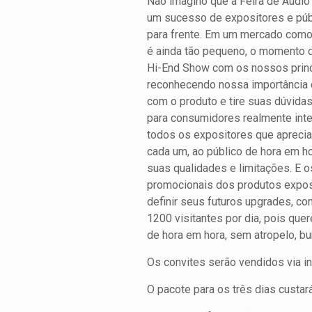
Não imagino que a Feira de Áudio
um sucesso de expositores e púb
para frente. Em um mercado como
é ainda tão pequeno, o momento d
Hi-End Show com os nossos princi
reconhecendo nossa importância
com o produto e tire suas dúvidas
para consumidores realmente inte
todos os expositores que apreci
cada um, ao público de hora em h
suas qualidades e limitações. E o
promocionais dos produtos expos
definir seus futuros upgrades, c
1200 visitantes por dia, pois qu
de hora em hora, sem atropelo, bu
Os convites serão vendidos via int
O pacote para os três dias custará