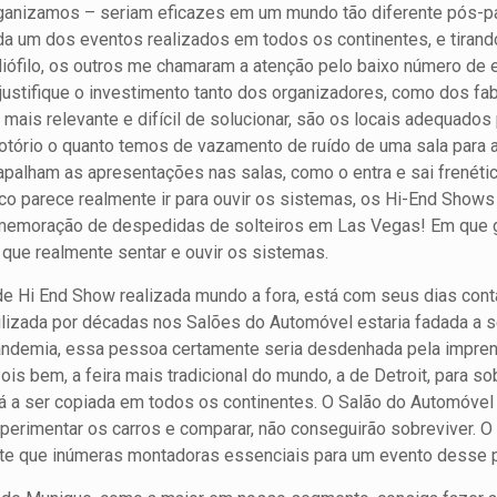
anizamos – seriam eficazes em um mundo tão diferente pós-p
ada um dos eventos realizados em todos os continentes, e tirand
ófilo, os outros me chamaram a atenção pelo baixo número de e
justifique o investimento tanto dos organizadores, como dos fab
 mais relevante e difícil de solucionar, são os locais adequado
notório o quanto temos de vazamento de ruído de uma sala para a 
apalham as apresentações nas salas, como o entra e sai frenétic
ico parece realmente ir para ouvir os sistemas, os Hi-End Show
emoração de despedidas de solteiros em Las Vegas! Em que gr
 que realmente sentar e ouvir os sistemas.
 de Hi End Show realizada mundo a fora, está com seus dias con
ilizada por décadas nos Salões do Automóvel estaria fadada a s
ndemia, essa pessoa certamente seria desdenhada pela impren
s bem, a feira mais tradicional do mundo, a de Detroit, para sob
á a ser copiada em todos os continentes. O Salão do Automóvel q
perimentar os carros e comparar, não conseguirão sobreviver. O
ante que inúmeras montadoras essenciais para um evento desse po