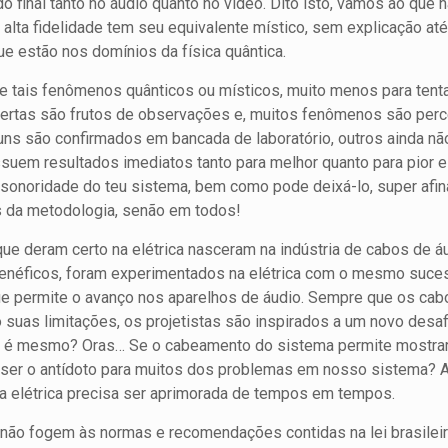
o final tanto no áudio quanto no vídeo. Dito isto, vamos ao que
na alta fidelidade tem seu equivalente místico, sem explicação 
e estão nos domínios da física quântica.
de tais fenômenos quânticos ou místicos, muito menos para tent
bertas são frutos de observações e, muitos fenômenos são pe
uns são confirmados em bancada de laboratório, outros ainda não.
suem resultados imediatos tanto para melhor quanto para pior e 
a sonoridade do teu sistema, bem como pode deixá-lo, super afin
s da metodologia, senão em todos!
e deram certo na elétrica nasceram na indústria de cabos de áu
enéficos, foram experimentados na elétrica com o mesmo suces
que permite o avanço nos aparelhos de áudio. Sempre que os c
suas limitações, os projetistas são inspirados a um novo desaf
não é mesmo? Oras… Se o cabeamento do sistema permite mostrar 
ia ser o antídoto para muitos dos problemas em nosso sistema
 a elétrica precisa ser aprimorada de tempos em tempos.
 não fogem às normas e recomendações contidas na lei brasileir