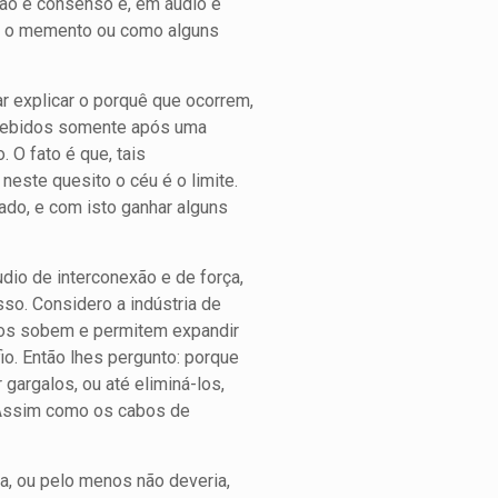
 não é consenso e, em áudio e
até o memento ou como alguns
ar explicar o porquê que ocorrem,
rcebidos somente após uma
 O fato é que, tais
neste quesito o céu é o limite.
ado, e com isto ganhar alguns
dio de interconexão e de força,
so. Considero a indústria de
abos sobem e permitem expandir
io. Então lhes pergunto: porque
gargalos, ou até eliminá-los,
? Assim como os cabos de
a, ou pelo menos não deveria,