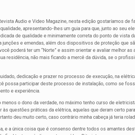
Revista Audio e Video Magazine, nesta edição gostaríamos de fa
 qualidade, apresentando-lhes um guia para que, junto ao seu el
dedicada de qualidade e minimamente correta do ponto de vista da
 a junções e emendas, além dos dispositivos de proteção que 
 você poderá ter um “Norte” e assim orientar e avaliar melhor a
 sua residência, não mais ficando a mercê da dúvida, se o profis
idado, dedicação e prazer no processo de execução, na elétrica
cê possa participar deste processo de instalação, como se foss
ento e experiência.
o menos o dono da verdade, no máximo tenho curso de eletricis
ter às questões práticas da elétrica, aquelas que deram certo par
tanto deu muito certo, caso contrário minha cabeça já teria rolad
ma, e a única coisa que é consenso dentre todos os amantes dest