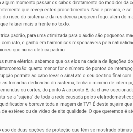
m algum momento passar os cabos diretamente do medidor da con
ortemente que reveja estes procedimentos. Não é preciso, e se
 do risco do sistema e da residência pegarem fogo, além do mai
ue falarei mais a frente no texto.
étrica padrão, para uma otimizada para o áudio são pequenos m
 e com isto, o ganho em harmônicos responsáveis pela naturalida
aiores que numa elétrica padrão.
os numa elétrica, sabemos que os elos na cadeia de ligações d
nterconexão: quanto menor for o número de pontos de interrup
upção permite ao cabo levar o sinal até o seu destino final com s
ar as tomadas dedicadas do sistema, tenha o mínimo de interrupçã
 emendas ou cortes, do ponto A ao ponto B, da chave seccionador
ta-se a “sujeira” de toda a rede causada pelos eletrodomésti
iquidificador e borrava toda a imagem da TV? É desta sujeira qu
 de estéreo ou de vídeo de alta qualidade. O que queremos é ate
o uso de duas opções de proteção que têm se mostrado ótimas 