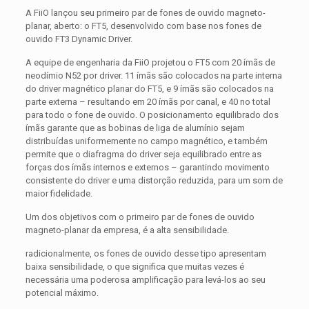
A FiiO lançou seu primeiro par de fones de ouvido magneto-
planar, aberto: o FT5, desenvolvido com base nos fones de
ouvido FT3 Dynamic Driver.
A equipe de engenharia da FiiO projetou o FT5 com 20 ímãs de
neodímio N52 por driver. 11 ímãs são colocados na parte interna
do driver magnético planar do FT5, e 9 ímãs são colocados na
parte externa – resultando em 20 ímãs por canal, e 40 no total
para todo o fone de ouvido. O posicionamento equilibrado dos
ímãs garante que as bobinas de liga de alumínio sejam
distribuídas uniformemente no campo magnético, e também
permite que o diafragma do driver seja equilibrado entre as
forças dos ímãs internos e externos – garantindo movimento
consistente do driver e uma distorção reduzida, para um som de
maior fidelidade.
Um dos objetivos com o primeiro par de fones de ouvido
magneto-planar da empresa, é a alta sensibilidade.
radicionalmente, os fones de ouvido desse tipo apresentam
baixa sensibilidade, o que significa que muitas vezes é
necessária uma poderosa amplificação para levá-los ao seu
potencial máximo.​