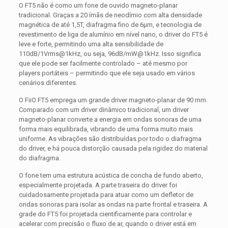
O FT5 não é como um fone de ouvido magneto-planar
tradicional. Graças a 20 ímãs de neodímio com alta densidade
magnética de até 1,5T, diafragma fino de 6μm, e tecnologia de
revestimento de liga de alumínio em nível nano, o driver do FT5 é
leve e forte, permitindo uma alta sensibilidade de
110dB/1Vrms@1kHz, ou seja, 96dB/mW@1kHz. Isso significa
que ele pode ser facilmente controlado – até mesmo por
players portáteis – permitindo que ele seja usado em vários
cenários diferentes.
O FiiO FT5 emprega um grande driver magneto-planar de 90 mm.
Comparado com um driver dinâmico tradicional, um driver
magneto-planar converte a energia em ondas sonoras de uma
forma mais equilibrada, vibrando de uma forma muito mais
uniforme. As vibrações são distribuídas por todo o diafragma
do driver, e há pouca distorção causada pela rigidez do material
do diafragma.
O fone tem uma estrutura acústica de concha de fundo aberto,
especialmente projetada. A parte traseira do driver foi
cuidadosamente projetada para atuar como um defletor de
ondas sonoras para isolar as ondas na parte frontal e traseira. A
grade do FT5 foi projetada cientificamente para controlar e
acelerar com precisão o fluxo de ar, quando o driver está em