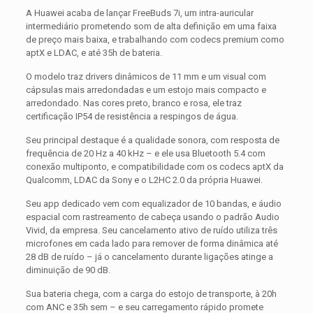
A Huawei acaba de lançar FreeBuds 7i, um intra-auricular
intermediário prometendo som de alta definição em uma faixa
de preço mais baixa, e trabalhando com codecs premium como
aptX e LDAC, e até 35h de bateria.
O modelo traz drivers dinâmicos de 11 mm e um visual com
cápsulas mais arredondadas e um estojo mais compacto e
arredondado. Nas cores preto, branco e rosa, ele traz
certificação IP54 de resistência a respingos de água.
Seu principal destaque é a qualidade sonora, com resposta de
frequência de 20 Hz a 40 kHz – e ele usa Bluetooth 5.4 com
conexão multiponto, e compatibilidade com os codecs aptX da
Qualcomm, LDAC da Sony e o L2HC 2.0 da própria Huawei.
Seu app dedicado vem com equalizador de 10 bandas, e áudio
espacial com rastreamento de cabeça usando o padrão Audio
Vivid, da empresa. Seu cancelamento ativo de ruído utiliza três
microfones em cada lado para remover de forma dinâmica até
28 dB de ruído – já o cancelamento durante ligações atinge a
diminuição de 90 dB.
Sua bateria chega, com a carga do estojo de transporte, à 20h
com ANC e 35h sem – e seu carregamento rápido promete