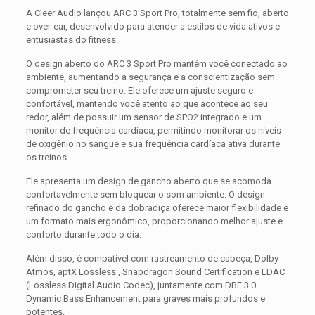
A Cleer Audio lançou ARC 3 Sport Pro, totalmente sem fio, aberto
e over-ear, desenvolvido para atender a estilos de vida ativos e
entusiastas do fitness.
O design aberto do ARC 3 Sport Pro mantém você conectado ao
ambiente, aumentando a segurança e a conscientização sem
comprometer seu treino. Ele oferece um ajuste seguro e
confortável, mantendo você atento ao que acontece ao seu
redor, além de possuir um sensor de SPO2 integrado e um
monitor de frequência cardíaca, permitindo monitorar os níveis
de oxigênio no sangue e sua frequência cardíaca ativa durante
os treinos.
Ele apresenta um design de gancho aberto que se acomoda
confortavelmente sem bloquear o som ambiente. O design
refinado do gancho e da dobradiça oferece maior flexibilidade e
um formato mais ergonômico, proporcionando melhor ajuste e
conforto durante todo o dia.
Além disso, é compatível com rastreamento de cabeça, Dolby
Atmos, aptX Lossless , Snapdragon Sound Certification e LDAC
(Lossless Digital Audio Codec), juntamente com DBE 3.0
Dynamic Bass Enhancement para graves mais profundos e
potentes.