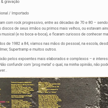
 & gravação
ional / Importado
m com rock progressivo, entre as décadas de 70 e 80 – sendo 
 discos de seus irmãos ou primos mais velhos, ou estavam ai
 musical (e no boca-a-boca), e ficaram curiosos de conhecer m
dos de 1982 a 84, víamos nas mãos do pessoal, na escola, desde
mer, Supertramp e muitos outros.
paixão pelos expoentes mais elaborados e complexos – e intere
 Não confundir com ‘prog metal’ o qual, na minha opinião, não po
 ver…