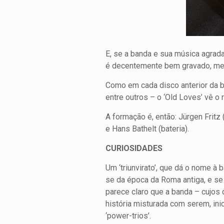
E, se a banda e sua música agrad
é decentemente bem gravado, mes
Como em cada disco anterior da b
entre outros – o ‘Old Loves’ vê o
A formação é, então: Jürgen Fritz
e Hans Bathelt (bateria).
CURIOSIDADES
Um ‘triunvirato’, que dá o nome à 
se da época da Roma antiga, e s
parece claro que a banda – cujos
história misturada com serem, in
‘power-trios’.