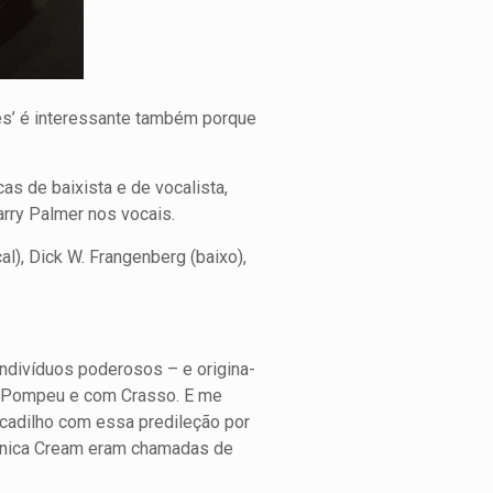
ves’ é interessante também porque
s de baixista e de vocalista,
arry Palmer nos vocais.
l), Dick W. Frangenberg (baixo),
 indivíduos poderosos – e origina-
om Pompeu e com Crasso. E me
ocadilho com essa predileção por
itânica Cream eram chamadas de