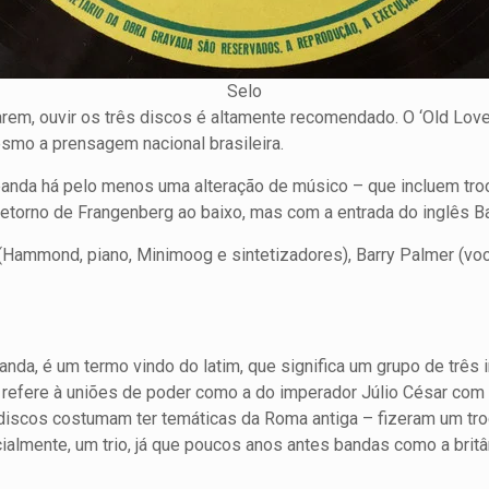
Selo
arem, ouvir os três discos é altamente recomendado. O ‘Old Lo
mo a prensagem nacional brasileira.
anda há pelo menos uma alteração de músico – que incluem troca
 retorno de Frangenberg ao baixo, mas com a entrada do inglês B
 (Hammond, piano, Minimoog e sintetizadores), Barry Palmer (voca
banda, é um termo vindo do latim, que significa um grupo de três
e refere à uniões de poder como a do imperador Júlio César c
 discos costumam ter temáticas da Roma antiga – fizeram um tr
icialmente, um trio, já que poucos anos antes bandas como a br