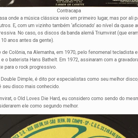
Contracapa
asa onde a música clássica veio em primeiro lugar, mas por al
ros. E, com um vizinho também ‘aficionado’ ao nível da quase au
ressiva. No caso, os discos da banda alemã Triumvirat (que eram
 10 anos antes da gente).
e de Colônia, na Alemanha, em 1970, pelo fenomenal tecladista e 
, e o baterista Hans Bathelt. Em 1972, assinaram com a gravado
e para o rock progressivo.
a Double Dimple, é dito por especialistas como seu melhor dis
 é seu disco mais conhecido.
umvirat, o Old Loves Die Hard, eu considero como sendo do mesm
onsiderarem ele como segundo melhor.