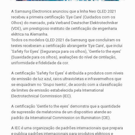
A Samsung Electronics anunciou que a linha Neo QLED 2021
recebeu a primeira certificação ‘Eye Care’ (Cuidados com os
Olhos) do mercado, pela Verband Deutscher Elektrotechniker
(VDE), um prestigioso instituto de certificação de engenharia
elétrica na Alemanha.
Todos os modelos QLED 2021 da Samsung que concluíram os
testes receberam a certificação abrangente ‘Eye Care’, que inclui
‘Safety for Eyes’ (Segurança para os olhos), ‘Gentle to the eyes’
(Suavidade para os olhos), avaliações do nível de cintilação,
uniformidade e fidelidade da cor.
A certificação ‘Safety for Eyes’ é atribuída a produtos com níveis
de emissão de luz azul, raios ultravioletas e infravermelhos que
se enquadram no ‘Grupo Isento’, de acordo com a classificação
de limites de emissão estabelecida pela International
Electrotechnical Commission (IEC).
A certificação ‘Gentle to the eyes’ demonstra que a quantidade
de supressão de melatonina de um dispositivo atende ao
padrão da International Commission on Illumination (CIE).
A IEC é uma organização de padrões internacionais que prepara
e publica padrões internacionais para produtos elétricos e