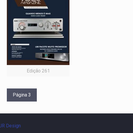
Edição 261
Página 3
R Design