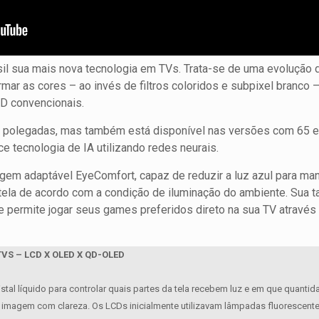
il sua mais nova tecnologia em TVs. Trata-se de uma evolução 
mar as cores – ao invés de filtros coloridos e subpixel branco 
D convencionais.
 polegadas, mas também está disponível nas versões com 65 e
e tecnologia de IA utilizando redes neurais.
adaptável EyeComfort, capaz de reduzir a luz azul para mante
tela de acordo com a condição de iluminação do ambiente. Sua t
 permite jogar seus games preferidos direto na sua TV através
S – LCD X OLED X QD-OLED
al líquido para controlar quais partes da tela recebem luz e em que quantida
 a imagem com clareza. Os LCDs inicialmente utilizavam lâmpadas fluorescen