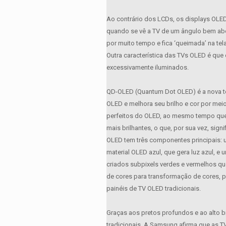
Ao contrário dos LCDs, os displays OLE
quando se vê a TV de um ângulo bem abe
por muito tempo e fica ‘queimada’ na te
Outra característica das TVs OLED é qu
excessivamente iluminados.
QD-OLED (Quantum Dot OLED) é a nova te
OLED e melhora seu brilho e cor por mei
perfeitos do OLED, ao mesmo tempo que 
mais brilhantes, o que, por sua vez, sig
OLED tem três componentes principais: u
material OLED azul, que gera luz azul, 
criados subpixels verdes e vermelhos q
de cores para transformação de cores, 
painéis de TV OLED tradicionais.
Graças aos pretos profundos e ao alto
tradicionais. A Samsung afirma que as T