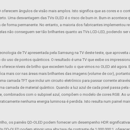
D oferecem ângulos de visão mais amplos. Isto significa que as cores e o 
rto. Uma desvantagem das TVs OLED é o risco de burn-in. Burn-in acontece 
la de forma permanente. No entanto, a maioria dos fabricantes implementou r
e elas não conseguem ser tão brilhantes quanto as TVs LCD-LED, podendo s
cnologia de TV apresentada pela Samsung na TV deste teste, que aproveita 
o do uso de pontos quânticos. O resultado é uma TV que exibe os impressiona
oferece níveis de brilho que excedem tudo o que vimos no OLED até agora.
nifica mais cor nas áreas mais brilhantes das imagens (volume de cor), porta
ma camada TFT que inclui um circuito eletrônico para passar corrente atrav
e uma camada de material quântico. Quando a luz azul de cada pixel passa pe
ue, combinados com o subpixel azul, compõem o modelo de cores RGB. Ao usa
praticamente nenhuma energia luminosa é perdida. Isto resulta num painel m
 brilho, os painéis QD-OLED podem fornecer um desempenho HDR significati
Vs QD-OLED podem atingir uma alta taxa de contraste de 1.000.000:1, oferece