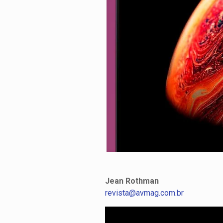
Jean Rothman
revista@avmag.com.br