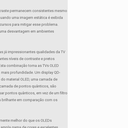
contraste permanecem consistentes mesmo
quando uma imagem estática é exibida
ecursos para mitigar esse problema.
er uma desvantagem em ambientes
as já impressionantes qualidades da TV
ntes níveis de contraste e pretos
 Esta combinação torna as TVs OLED
nto mais profundidade. Um display QD-
és do material OLED, uma camada de
la camada de pontos quânticos, são
r pontos quânticos, em vez de um filtro
ais brilhante em comparação com os
vamente melhor do que os OLEDs
r ampla gama de cores e excelentes