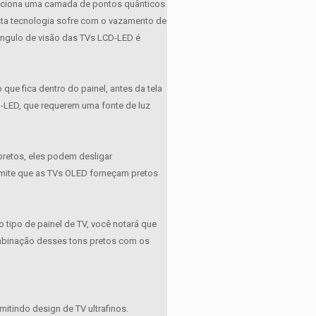
adiciona uma camada de pontos quânticos
Esta tecnologia sofre com o vazamento de
ângulo de visão das TVs LCD-LED é
que fica dentro do painel, antes da tela
CD-LED, que requerem uma fonte de luz
pretos, eles podem desligar
rmite que as TVs OLED forneçam pretos
tipo de painel de TV, você notará que
mbinação desses tons pretos com os
.
itindo design de TV ultrafinos.