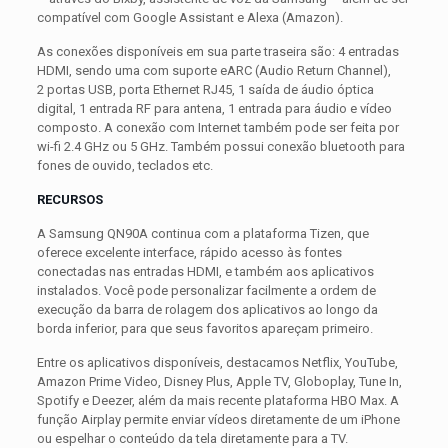
compatível com Google Assistant e Alexa (Amazon).
As conexões disponíveis em sua parte traseira são: 4 entradas
HDMI, sendo uma com suporte eARC (Audio Return Channel),
2 portas USB, porta Ethernet RJ45, 1 saída de áudio óptica
digital, 1 entrada RF para antena, 1 entrada para áudio e vídeo
composto. A conexão com Internet também pode ser feita por
wi-fi 2.4 GHz ou 5 GHz. Também possui conexão bluetooth para
fones de ouvido, teclados etc.
RECURSOS
A Samsung QN90A continua com a plataforma Tizen, que
oferece excelente interface, rápido acesso às fontes
conectadas nas entradas HDMI, e também aos aplicativos
instalados. Você pode personalizar facilmente a ordem de
execução da barra de rolagem dos aplicativos ao longo da
borda inferior, para que seus favoritos apareçam primeiro.
Entre os aplicativos disponíveis, destacamos Netflix, YouTube,
Amazon Prime Video, Disney Plus, Apple TV, Globoplay, Tune In,
Spotify e Deezer, além da mais recente plataforma HBO Max. A
função Airplay permite enviar vídeos diretamente de um iPhone
ou espelhar o conteúdo da tela diretamente para a TV.