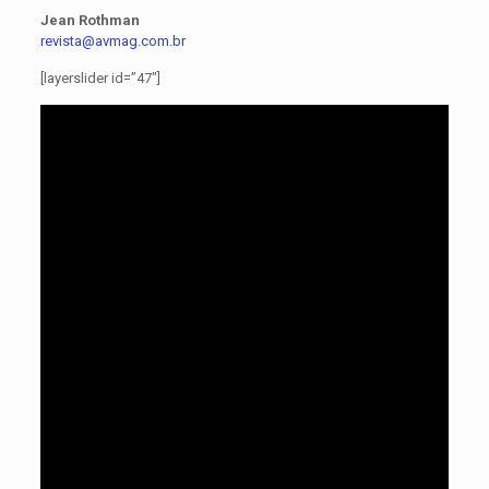
Jean Rothman
revista@avmag.com.br
[layerslider id=”47″]