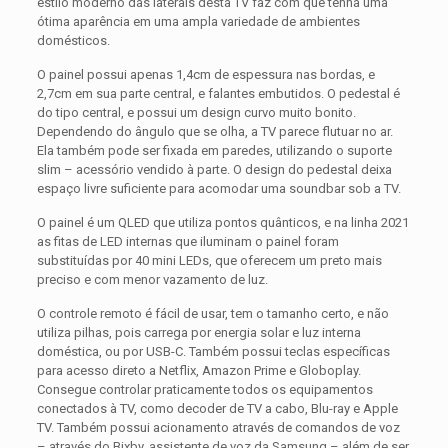
estilo moderno das laterais desta TV faz com que tenha uma
ótima aparência em uma ampla variedade de ambientes
domésticos.
O painel possui apenas 1,4cm de espessura nas bordas, e
2,7cm em sua parte central, e falantes embutidos. O pedestal é
do tipo central, e possui um design curvo muito bonito.
Dependendo do ângulo que se olha, a TV parece flutuar no ar.
Ela também pode ser fixada em paredes, utilizando o suporte
slim – acessório vendido à parte. O design do pedestal deixa
espaço livre suficiente para acomodar uma soundbar sob a TV.
O painel é um QLED que utiliza pontos quânticos, e na linha 2021
as fitas de LED internas que iluminam o painel foram
substituídas por 40 mini LEDs, que oferecem um preto mais
preciso e com menor vazamento de luz.
O controle remoto é fácil de usar, tem o tamanho certo, e não
utiliza pilhas, pois carrega por energia solar e luz interna
doméstica, ou por USB-C. Também possui teclas específicas
para acesso direto a Netflix, Amazon Prime e Globoplay.
Consegue controlar praticamente todos os equipamentos
conectados à TV, como decoder de TV a cabo, Blu-ray e Apple
TV. Também possui acionamento através de comandos de voz
– através do Bixby, assistente de voz da Samsung – além de ser