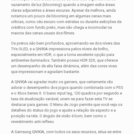
vazamento de luz (blooming) quando a imagem exibe áreas
claras adjacentes a áreas escuras. Apesar da melhora, ainda
notamos um pouco de blooming em algumas cenas mais
críticas, como céu escuro com estrelas ou durante exibições de
créditos com fundo preto, mas não chega a incomodar na
maioria das cenas usuais dos filmes.
Os pretos são bem profundos, aproximando-se dos níveis das
TVs OLED, e a QN90A impressiona pelos níveis de brilho,
especialmente em HDR, o que a torna excelente opção para
ambientes iluminados. Também possui HDR 32X, que oferece
um desempenho de alta faixa dinâmica, além das cores vivas
que impressionam e agradam bastante.
A QN90A vai agradar muito os gamers, que certamente vão
adorar o desempenho dos jogos quando combinada com o PS5
e o Xbox Series X. O baixo input lag, 120 quadros por segundo e
taxa de atualização variável, unem-se para fazer esta TV se
destacar para games. O Menu de Jogo permite que você veja os
detalhes do status do jogo e ajuste a relação de aspecto e a
posição na tela. O ângulo de visão é bom, bem como o
revestimento anti-reflexo.
A Samsung QN90A, com todos os seus recursos, situa-se entre