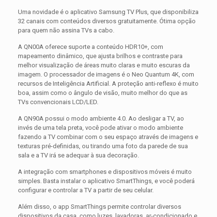
Uma novidade é o aplicativo Samsung TV Plus, que disponibiliza
32 canais com conteúdos diversos gratuitamente. Ótima opção
para quem não assina TVs a cabo.
A QN00A oferece suporte a conteúdo HDR10+, com
mapeamento dinâmico, que ajusta brilhos e contraste para
melhor visualização de áreas muito claras e muito escuras da
imagem. O processador de imagens é o Neo Quantum 4K, com
recursos de Inteligência Artificial. A proteção anti-reflexo é muito
boa, assim como o ângulo de visão, muito melhor do que as
TVs convencionais LCD/LED.
A QN90A possui o modo ambiente 4.0. Ao desligar a TV, ao
invés de uma tela preta, você pode ativar o modo ambiente
fazendo a TV combinar com o seu espaço através de imagens e
texturas pré-definidas, ou tirando uma foto da parede de sua
sala e a TV irá se adequar à sua decoração.
A integração com smartphones e dispositivos móveis é muito
simples. Basta instalar o aplicativo SmartThings, e você poderá
configurar e controlar a TV a partir de seu celular.
Além disso, o app SmartThings permite controlar diversos
dispositivos da casa, como luzes, lavadoras, ar-condicionado e