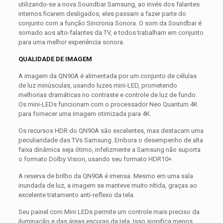
utilizando-se a nova Soundbar Samsung, ao invés dos falantes
internos ficarem desligados, eles passam a fazer parte do
conjunto com a função Sincronia Sonora. O som da Soundbar é
somado aos alto-falantes da TV, e todos trabalham em conjunto
para uma melhor experiência sonora.
QUALIDADE DE IMAGEM
A imagem da QN90A é alimentada por um conjunto de células
de luz minúsculas, usando luzes mini-LED, prometendo
melhorias dramáticas no contraste e controle de luz de fundo.
Os mini-LEDs funcionam com o processador Neo Quantum 4K
para fornecer uma imagem otimizada para 4K.
Os recursos HDR do QN90A são excelentes, mas destacam uma
peculiaridade das TVs Samsung. Embora o desempenho de alta
faixa dinâmica seja ótimo, infelizmente a Samsung não suporta
o formato Dolby Vision, usando seu formato HDR10+.
A reserva de brilho da QN90A é imensa. Mesmo em uma sala
inundada de luz, a imagem se manteve muito nítida, graças ao
excelente tratamento anti-reflexo da tela.
Seu painel com Mini LEDs permite um controle mais preciso da
iluminação e das áreas escuras da tela. Isso significa menos