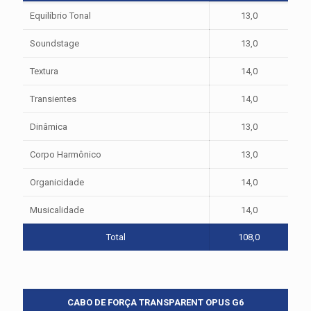
Equilíbrio Tonal
13,0
Soundstage
13,0
Textura
14,0
Transientes
14,0
Dinâmica
13,0
Corpo Harmônico
13,0
Organicidade
14,0
Musicalidade
14,0
Total
108,0
CABO DE FORÇA TRANSPARENT OPUS G6