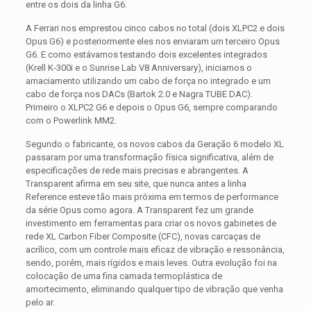
entre os dois da linha G6.
A Ferrari nos emprestou cinco cabos no total (dois XLPC2 e dois
Opus G6) e posteriormente eles nos enviaram um terceiro Opus
G6. E como estávamos testando dois excelentes integrados
(Krell K-300i e o Sunrise Lab V8 Anniversary), iniciamos o
amaciamento utilizando um cabo de força no integrado e um
cabo de força nos DACs (Bartok 2.0 e Nagra TUBE DAC).
Primeiro o XLPC2 G6 e depois o Opus G6, sempre comparando
com o Powerlink MM2.
Segundo o fabricante, os novos cabos da Geração 6 modelo XL
passaram por uma transformação física significativa, além de
especificações de rede mais precisas e abrangentes. A
Transparent afirma em seu site, que nunca antes a linha
Reference esteve tão mais próxima em termos de performance
da série Opus como agora. A Transparent fez um grande
investimento em ferramentas para criar os novos gabinetes de
rede XL Carbon Fiber Composite (CFC), novas carcaças de
acrílico, com um controle mais eficaz de vibração e ressonância,
sendo, porém, mais rígidos e mais leves. Outra evolução foi na
colocação de uma fina camada termoplástica de
amortecimento, eliminando qualquer tipo de vibração que venha
pelo ar.