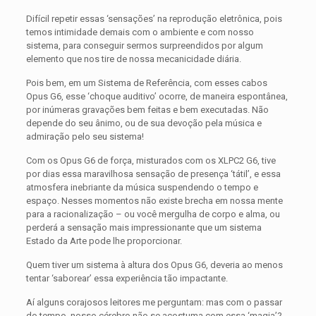
Difícil repetir essas ‘sensações’ na reprodução eletrônica, pois
temos intimidade demais com o ambiente e com nosso
sistema, para conseguir sermos surpreendidos por algum
elemento que nos tire de nossa mecanicidade diária.
Pois bem, em um Sistema de Referência, com esses cabos
Opus G6, esse ‘choque auditivo’ ocorre, de maneira espontânea,
por inúmeras gravações bem feitas e bem executadas. Não
depende do seu ânimo, ou de sua devoção pela música e
admiração pelo seu sistema!
Com os Opus G6 de força, misturados com os XLPC2 G6, tive
por dias essa maravilhosa sensação de presença ‘tátil’, e essa
atmosfera inebriante da música suspendendo o tempo e
espaço. Nesses momentos não existe brecha em nossa mente
para a racionalização – ou você mergulha de corpo e alma, ou
perderá a sensação mais impressionante que um sistema
Estado da Arte pode lhe proporcionar.
Quem tiver um sistema à altura dos Opus G6, deveria ao menos
tentar ‘saborear’ essa experiência tão impactante.
Aí alguns corajosos leitores me perguntam: mas com o passar
do tempo, nosso cérebro não se acostuma com essa ‘magia’?