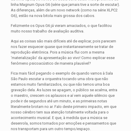
linha Magnum Opus G6 (série que jamais tive a sorte de escutar).
As diferenças, além de um novo network (como na série XLPC2
G6), estão na nova bitola mais grossa dos cabos.
Felizmente os Opus G6 já vieram amaciados, o que facilitou
muito nosso trabalho de avaliação auditiva.
Aqui as coisas são mais difíceis até de explicar, pois parecem
nos fazer esquecer quase que instantaneamente se tratar de
reprodução eletrônica. Pois a música flui com a mesma
‘materialização’ da apresentação ao vivo! Como explicar esse
fenômeno psicoacústico de maneira plausível?
Fica mais fácil pegando o exemplo de quando vamos à Sala
São Paulo escutar a orquestra tocando uma obra que não
estamos muito familiarizados, ou que não temos uma boa
gravação dela. As luzes se apagam, o público se acalma, entra
o maestro, crescem os aplausos e aí vem aquele silêncio que
pode ir de segundos até um minuto, e as primeiras notas
literalmente brotam no ar. Falo deste primeiro impacto, em que
nosso cérebro tem sua atenção totalmente voltada para o
acontecimento musical. E que, à medida que a música se
desenrola, somos tomados por emoções e pensamentos que
nos transportam para um outro tempo/espaço.