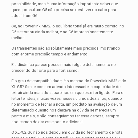
possibilidade, mas é uma informação importante saber que
quem possui um G5 não precisa se desfazer do cabo para
adquirir um G6.
Se, no Powerlink MM2, o equilíbrio tonal já era muito correto, no
G5 se tornou ainda melhor, e no G6 impressionantemente
melhor!
Os transientes são absolutamente mais precisos, mostrando
com enorme precisão tempo e andamento.
E a dinâmica parece possuir mais folga e detalhamento no
crescendo do forte para o fortíssimo.
E o grau de compatibilidade, é o mesmo do Powerlink MM2 e do
XL G5? Sim, e com um adendo interessante: a capacidade de
extrair ainda mais dos aparelhos em que este for ligado. Para o
leitor ter ideia, muitas vezes nesses últimos dez anos, quando
no momento de fechar a nota, um produto na avaliação de um
determinado quesito nos deixava na dúvida se merecia um
ponto a mais, e não conseguíamos ter essa certeza, sempre
abdicamos de dar esse ponto adicional.
O XLPC2 G6 não nos deixou em dúvida no fechamento de nota,