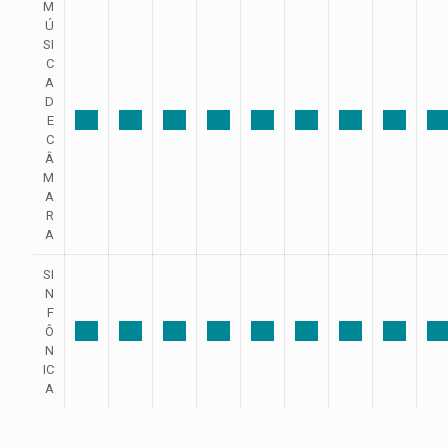
M
Ú
SI
C
A
D
E
C
Â
M
A
R
A
SI
N
F
Ô
N
IC
A