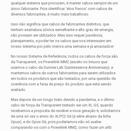
qualquer sistema que procurem, é manter cabos sempre de um
único fabricante. Pois identificar ‘elos fracos’ com cabos de
diversos fabricantes, é muito mais trabalhoso.
Isso não significa que cabos de fabricantes distintos, que
tenham assinatura sônica semelhante e alto grau de sinergia,
não possam ser utilizados. Mas isso requer paciência,
planejamento, e poder ter os cabos que nos interessam em
nosso sistema por pelo menos uma semana e já amaciados!
No nosso Sistema de Referência, todos os cabos de força são
da Transparent, os Powerlink MM2 (exceto no Innuos que
usamos o cabo da Sunrise Lab Quintessence Anniversary), e
mantemos cabos de outros fabricantes para serem utilizados
em todos os produtos que são testados, por uma questão de
coerência com a faixa de preço do produto que está sendo
avaliado.
Mas depois de um longo hiato devido a pandemia, e o último
cabo de força da Transparent testado ser um XL G5, quando
recebemos a proposta de receber a nova geração 6, solicitamos
de uma só vez o envio do XLPC2 G6 (a série abaixo da linha
Opus), e do Opus G6, pois poderíamos não só avaliar
comparando-os com o Powerlink MM2, como fazer um aXb