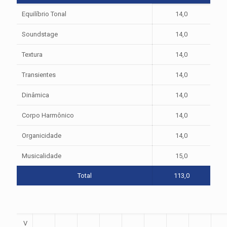
Equilíbrio Tonal
14,0
Soundstage
14,0
Textura
14,0
Transientes
14,0
Dinâmica
14,0
Corpo Harmônico
14,0
Organicidade
14,0
Musicalidade
15,0
Total
113,0
V