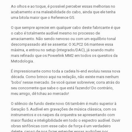
Ao olhos e ao toque, é possível perceber essas melhorias no
acabamento e na maleabilidade do cabo, ainda que ele tenha
uma bitola maior que o Reference G5.
O que sempre apreciei em qualquer cabo deste fabricante é que
o cabo é totalmente audível mesmo no processo de
amaciamento. Não sendo nervoso ou com um equilíbrio tonal
descompassado até se assentar. O XLPC2 G6 manteve essa
máxima, e entrou no setup (integrado/DAC), já soando muito
mais refinado que os Powerlink MM2 em todos os quesitos da
Metodologia.
É impressionante como toda a cadeia hi-end evoluiu nessa nova
década. Como brinco aqui na redação, não existe mais nenhum
‘bobo’ nesse mercado. Se você quiser sobreviver, corra atrás do
seu concorrente que sabe o que está fazendo! Do contrário,
meu amigo, dê tchau ao mercado!
O silêncio de fundo deste novo G6 também é muito superior à
Geração 5. Audível em gravações de música clássica, com os
instrumentos e os naipes da orquestra se apresentando com
maior fluidez e inteligibilidade em todo o espectro audível. Ouvir
obras sinfônicas com esse cabo de força é um verdadeiro
deleite, capaz de nos fazer estender essas audições por