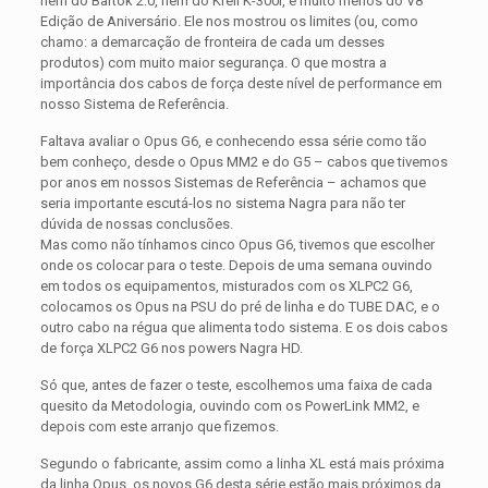
nem do Bartok 2.0, nem do Krell K-300i, e muito menos do V8
Edição de Aniversário. Ele nos mostrou os limites (ou, como
chamo: a demarcação de fronteira de cada um desses
produtos) com muito maior segurança. O que mostra a
importância dos cabos de força deste nível de performance em
nosso Sistema de Referência.
Faltava avaliar o Opus G6, e conhecendo essa série como tão
bem conheço, desde o Opus MM2 e do G5 – cabos que tivemos
por anos em nossos Sistemas de Referência – achamos que
seria importante escutá-los no sistema Nagra para não ter
dúvida de nossas conclusões.
Mas como não tínhamos cinco Opus G6, tivemos que escolher
onde os colocar para o teste. Depois de uma semana ouvindo
em todos os equipamentos, misturados com os XLPC2 G6,
colocamos os Opus na PSU do pré de linha e do TUBE DAC, e o
outro cabo na régua que alimenta todo sistema. E os dois cabos
de força XLPC2 G6 nos powers Nagra HD.
Só que, antes de fazer o teste, escolhemos uma faixa de cada
quesito da Metodologia, ouvindo com os PowerLink MM2, e
depois com este arranjo que fizemos.
Segundo o fabricante, assim como a linha XL está mais próxima
da linha Opus, os novos G6 desta série estão mais próximos da