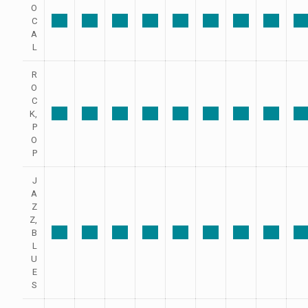
O
C
A
L
R
O
C
K,
P
O
P
J
A
Z
Z,
B
L
U
E
S