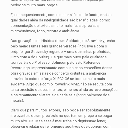
períodos muito mais longos.
E, consequentemente, com o maior silêncio de fundo, muitas
qualidades além da inteligibilidade são beneficiadas, como:
apresentação de texturas muito mais ricas e precisas,
microdinâmica, foco, recorte e ambiência.
Das gravações da História de um Soldado, de Stravinsky, tenho
pelo menos umas seis grandes versões (inclusive a com o
próprio Igor Stravinsky regendo – uma de minhas preferidas,
junto com a do Boulez). E a que mais ouço pela qualidade
técnica é a do Professor Johnson pelo selo Reference
Recordings. Impressionante como, no caso específico dessa
obra gravada em salas de concerto distintas, a ambiência
através do cabo de força XLPC2 G6 se tornou muito mais
evidente. Algo que com o Powerlink MM2, não se escuta com
tanta precisão os decaimentos, e menos ainda as reverberações
e os rebatimentos laterais de cada sala (principalmente dos
metais).
Claro que para muitos leitores, isso pode ser absolutamente
irrelevante e de um preciosismo que tem um preço a se pagar
muito alto. OK! Mas esse é meu trabalho digníssimo leitor,
observar e relatar os fenômenos auditivos que ocorrem com