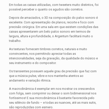
Em todas as caixas utilizadas, com tweeters muito distintos, foi
possível perceber o quanto os agudos são corretos.
Depois de amaciados, o 3D na composição do palco sonoro é
excelente. Com apresentação de planos, recorte e foco com
precisão cirúrgica. Em uma sala em que existem condições das
caixas apresentarem um belo palco sonoro em termos de
largura, altura e profundidade, o Argentum facilitará muito o
trabalho.
As texturas fornecem timbres corretos, naturais e muito
convincentes, nos permitindo apreciar todas as
intencionalidades, seja da gravação, da qualidade do músico e
seu instrumento e do compositor.
Os transientes possuem aquele grau de precisão que faz com
que a música pulse, vibre e nos mantenha atentos ao
andamento e variação rítmica.
A macrodinâmica é exemplar em nos mostrar os crescendos
com folga, sem comprimir ou deixar o som bidimensional nos
fortíssimos! E sua microdinâmica é bastante favorecida pelo
seu silêncio de fundo – e todas as nuances, até as mais sutis,
são reproduzidas com esmero.