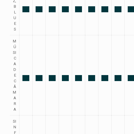
Z,
B
L
U
E
S
M
Ú
SI
C
A
D
E
C
Â
M
A
R
A
SI
N
F