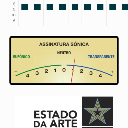
Ô
N
IC
A