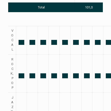
Total
101,0
V
O
C
A
L
R
O
C
K,
P
O
P
J
A
Z