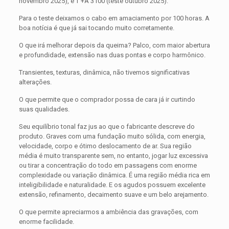
novembro 2025), e T +A 3100 (teste outubro 2025).
Para o teste deixamos o cabo em amaciamento por 100 horas. A
boa notícia é que já sai tocando muito corretamente.
O que irá melhorar depois da queima? Palco, com maior abertura
e profundidade, extensão nas duas pontas e corpo harmônico.
Transientes, texturas, dinâmica, não tivemos significativas
alterações.
O que permite que o comprador possa de cara já ir curtindo
suas qualidades.
Seu equilíbrio tonal faz jus ao que o fabricante descreve do
produto. Graves com uma fundação muito sólida, com energia,
velocidade, corpo e ótimo deslocamento de ar. Sua região
média é muito transparente sem, no entanto, jogar luz excessiva
ou tirar a concentração do todo em passagens com enorme
complexidade ou variação dinâmica. É uma região média rica em
inteligibilidade e naturalidade. E os agudos possuem excelente
extensão, refinamento, decaimento suave e um belo arejamento.
O que permite apreciarmos a ambiência das gravações, com
enorme facilidade.