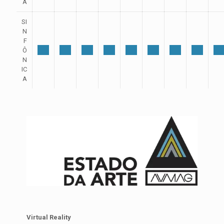
A
SI
N
F
Ô
N
IC
A
Virtual Reality