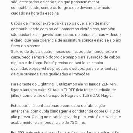
são, entre todos os cabos, os que possuem menor
compatibilidade, sendo de longe o que devemos ter mais
cuidado na hora da escolha.
Cabos de interconexão e caixa são os que, além de maior
compatibilidade com os equipamentos eletrônicos, também
são bastante ‘amigáveis’ com cabos de outras marcas – desde,
é claro, que haja coerência de assinatura sônica e não seja o elo
fraco do sistema.
Se levo de dois a quatro meses com cabos de interconexão e
caixa, peço sempre o dobro de tempo para avaliação de cabos
digitais e de força. Pois é preciso colocá-los na maior
quantidade possível de produtos e setups, para se ter certeza
de que ouvimos suas qualidades e limitações.
Para o teste do Lightning III, utilizamos ele no Innuos ZEN Mini,
ligado tanto na caixa Kii Audio THREE (leia teste na edição de
julho), como entre o transporte Nagra e o TUBE DAC Nagra.
Este coaxial é confeccionado com cabo de fabricação
americana, com dupla blindagem e condutor de cobre OFHC de
alta pureza. O plug no modelo enviado para teste é de excelente
acabamento, e a impedância é de 75 Ohms.
Por 590 reais este cabo de 1 metro é um verdadeiro achado! Se