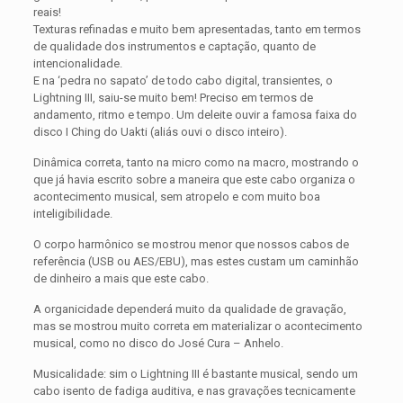
reais!
Texturas refinadas e muito bem apresentadas, tanto em termos
de qualidade dos instrumentos e captação, quanto de
intencionalidade.
E na ‘pedra no sapato’ de todo cabo digital, transientes, o
Lightning III, saiu-se muito bem! Preciso em termos de
andamento, ritmo e tempo. Um deleite ouvir a famosa faixa do
disco I Ching do Uakti (aliás ouvi o disco inteiro).
Dinâmica correta, tanto na micro como na macro, mostrando o
que já havia escrito sobre a maneira que este cabo organiza o
acontecimento musical, sem atropelo e com muito boa
inteligibilidade.
O corpo harmônico se mostrou menor que nossos cabos de
referência (USB ou AES/EBU), mas estes custam um caminhão
de dinheiro a mais que este cabo.
A organicidade dependerá muito da qualidade de gravação,
mas se mostrou muito correta em materializar o acontecimento
musical, como no disco do José Cura – Anhelo.
Musicalidade: sim o Lightning III é bastante musical, sendo um
cabo isento de fadiga auditiva, e nas gravações tecnicamente