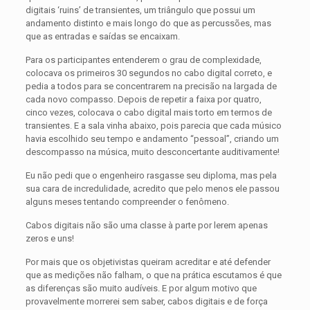
digitais ‘ruins’ de transientes, um triângulo que possui um
andamento distinto e mais longo do que as percussões, mas
que as entradas e saídas se encaixam.
Para os participantes entenderem o grau de complexidade,
colocava os primeiros 30 segundos no cabo digital correto, e
pedia a todos para se concentrarem na precisão na largada de
cada novo compasso. Depois de repetir a faixa por quatro,
cinco vezes, colocava o cabo digital mais torto em termos de
transientes. E a sala vinha abaixo, pois parecia que cada músico
havia escolhido seu tempo e andamento “pessoal”, criando um
descompasso na música, muito desconcertante auditivamente!
Eu não pedi que o engenheiro rasgasse seu diploma, mas pela
sua cara de incredulidade, acredito que pelo menos ele passou
alguns meses tentando compreender o fenômeno.
Cabos digitais não são uma classe à parte por lerem apenas
zeros e uns!
Por mais que os objetivistas queiram acreditar e até defender
que as medições não falham, o que na prática escutamos é que
as diferenças são muito audíveis. E por algum motivo que
provavelmente morrerei sem saber, cabos digitais e de força