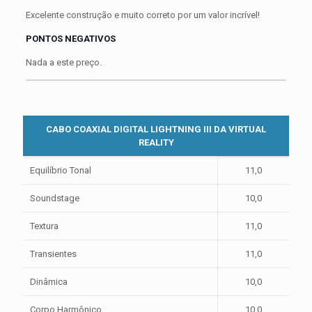
Excelente construção e muito correto por um valor incrível!
PONTOS NEGATIVOS
Nada a este preço.
CABO COAXIAL DIGITAL LIGHTNING III DA VIRTUAL
REALITY
Equilíbrio Tonal
11,0
Soundstage
10,0
Textura
11,0
Transientes
11,0
Dinâmica
10,0
Corpo Harmônico
10,0