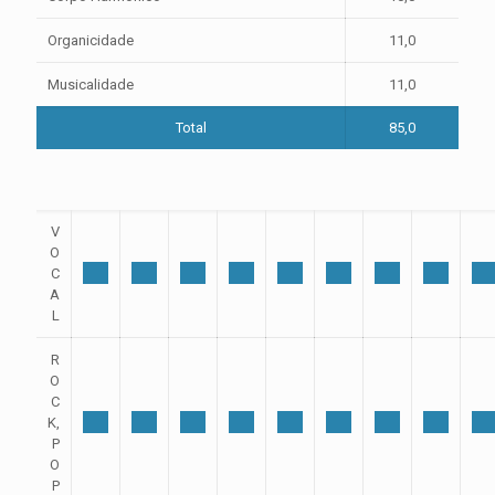
Organicidade
11,0
Musicalidade
11,0
Total
85,0
V
O
C
A
L
R
O
C
K,
P
O
P