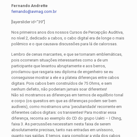
Fernando Andrette
fernando@avmag.com.br
[layerslider id=”39″]
Nos primeiros anos dos nossos Cursos de Percepção Auditiva,
no nível 2, dedicado a cabos, o cabo digital era de longe o mais
polêmico e o que causava discussões para lá de calorosas.
Lembro de cenas marcantes, e que se tornaram emblemáticas,
pois ocorreram situações interessantes como a de um
participante que levantou abruptamente e aos berros,
proclamou que rasgaria seu diploma de engenheiro se eu
conseguisse mostrar a ele e a plateia diferenças entre cabos
digitais. Pois cabos bem construídos de 75 Ohms, e sem
nenhum defeito, não poderiam jamais soar diferentes!
Não só mostramos as diferenças em termos de equilíbrio tonal
e corpo (os quesitos em que as diferenças podem ser bem
audíveis), como mostramos uma ‘peculiaridade’ recorrente em
diferentes cabos digitais: os transientes! Para mostrar essa
diferença, recorria ao exemplo do CD do grupo Uakti – I Ching,
faixa 3. As percussões necessitam nesta faixa de serem
absolutamente precisas, tanto nas entradas em uníssono,
quanto nas saídas. E temos, para complicar a vida dos cabos