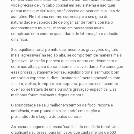
você precisa de um cabo coaxial em seu sistema e não quer
gastar mais que 600 reais, você precisa colocar em sua lista de
audições. Ele foi uma enorme surpresa pelo seu grau de
naturalidade e capacidade de organizar de forma correta o
acontecimento musical, mesmo em passagens muito
complexas com enorme quantidade de informação e variação
dinâmica.
Seu equilíbrio tonal permite que mesmo as gravações digitais
mais ‘agressivas’ na região alta, se comportem de maneira mais
‘palatável’. Mas não pensem que isso ocorra em detrimento ou
corte nas altas, para deixar o som mais aveludado. Ele consegue
essa proeza justamente por seu equilíbrio tonal ser muito bom
em todo o espectro audível. Ouvimos inúmeras gravações com
flautim, violino, trompete, sax soprano, para nos certificarmos
que não se tratava de uma ou outra gravação específica. E as
melhoras foram realmente dignas de nota!
O soundstage se saiu melhor em termos de foco, recorte e
ambiência, e um pouco mais ‘limitado’ em relação a
profundidade e largura do palco sonoro.
As texturas seguem a mesma ‘cartilha’ do equilíbrio tonal. Uma
gratificante surpresa, para um cabo que custa menos de 600