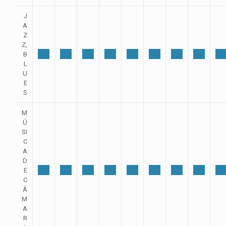
J
A
Z
Z,
B
L
U
E
S
M
Ú
SI
C
A
D
E
C
Â
M
A
R