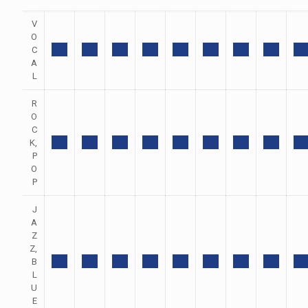
V
O
C
A
L
R
O
C
K,
P
O
P
J
A
Z
Z,
B
L
U
E