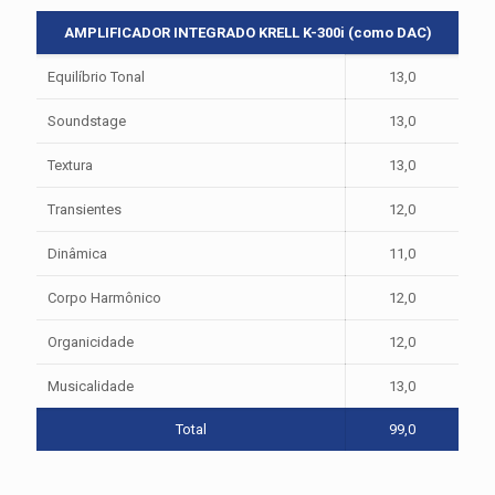
AMPLIFICADOR INTEGRADO KRELL K-300i (como DAC)
Equilíbrio Tonal
13,0
Soundstage
13,0
Textura
13,0
Transientes
12,0
Dinâmica
11,0
Corpo Harmônico
12,0
Organicidade
12,0
Musicalidade
13,0
Total
99,0