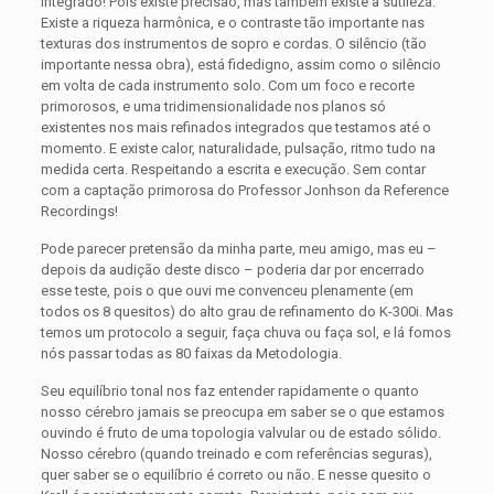
integrado! Pois existe precisão, mas também existe a sutileza.
Existe a riqueza harmônica, e o contraste tão importante nas
texturas dos instrumentos de sopro e cordas. O silêncio (tão
importante nessa obra), está fidedigno, assim como o silêncio
em volta de cada instrumento solo. Com um foco e recorte
primorosos, e uma tridimensionalidade nos planos só
existentes nos mais refinados integrados que testamos até o
momento. E existe calor, naturalidade, pulsação, ritmo tudo na
medida certa. Respeitando a escrita e execução. Sem contar
com a captação primorosa do Professor Jonhson da Reference
Recordings!
Pode parecer pretensão da minha parte, meu amigo, mas eu –
depois da audição deste disco – poderia dar por encerrado
esse teste, pois o que ouvi me convenceu plenamente (em
todos os 8 quesitos) do alto grau de refinamento do K-300i. Mas
temos um protocolo a seguir, faça chuva ou faça sol, e lá fomos
nós passar todas as 80 faixas da Metodologia.
Seu equilíbrio tonal nos faz entender rapidamente o quanto
nosso cérebro jamais se preocupa em saber se o que estamos
ouvindo é fruto de uma topologia valvular ou de estado sólido.
Nosso cérebro (quando treinado e com referências seguras),
quer saber se o equilíbrio é correto ou não. E nesse quesito o