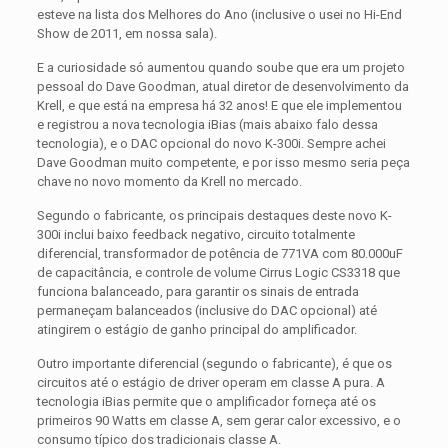
esteve na lista dos Melhores do Ano (inclusive o usei no Hi-End
Show de 2011, em nossa sala).
E a curiosidade só aumentou quando soube que era um projeto
pessoal do Dave Goodman, atual diretor de desenvolvimento da
Krell, e que está na empresa há 32 anos! E que ele implementou
e registrou a nova tecnologia iBias (mais abaixo falo dessa
tecnologia), e o DAC opcional do novo K-300i. Sempre achei
Dave Goodman muito competente, e por isso mesmo seria peça
chave no novo momento da Krell no mercado.
Segundo o fabricante, os principais destaques deste novo K-
300i inclui baixo feedback negativo, circuito totalmente
diferencial, transformador de potência de 771VA com 80.000uF
de capacitância, e controle de volume Cirrus Logic CS3318 que
funciona balanceado, para garantir os sinais de entrada
permaneçam balanceados (inclusive do DAC opcional) até
atingirem o estágio de ganho principal do amplificador.
Outro importante diferencial (segundo o fabricante), é que os
circuitos até o estágio de driver operam em classe A pura. A
tecnologia iBias permite que o amplificador forneça até os
primeiros 90 Watts em classe A, sem gerar calor excessivo, e o
consumo típico dos tradicionais classe A.