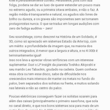
Krell é persistentemente correto. Persistente, pois com sua
folga, poderia se dar ao luxo de querer estender um pouco mais
no extremo agudo, ou a primeira oitava embaixo, e não o faz. A
região média é transparente e natural, os agudos são livres de
brilho ou dureza, e os graves são imponentes sem se tornarem
protagonistas nunca. O que se traduz em longas audições com
zero de fadiga auditiva – zero!
Seu soundstage, como descrevi na História de um Soldado, é
3D, como só apreciado em sistemas Estado da Arte top, com
um mérito: a profundidade da imagem que, na maioria dos
outros integrados, é menor que a largura e altura, e no K-300i é
terminantemente igual!
Isso nos leva a apreciar obras sinfônicas com um interesse
suplementar. Ouvi o LP Insight da pianista Toshiko Akiyoshi e
seu marido Leo Tabackin, grudado na cadeira. Quem conhece
essa obra ou tem esse disco, sabe da dificuldade nos
crescendos mais intensos de manter os metais no fundo do
palco, bem separados dos solistas na frente, e muitos solando
nas laterais e não ao centro do palco.
Poucas eletrônicas conseguem fazer os solistas soarem para
além das caixas (principalmente o primeiro saxofone, que sola
no canal direito, e que nos bons sistemas soa para mais de um