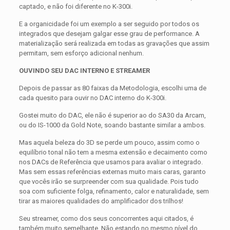
captado, e não foi diferente no K-300i.
E a organicidade foi um exemplo a ser seguido por todos os
integrados que desejam galgar esse grau de performance. A
materialização será realizada em todas as gravações que assim
permitam, sem esforço adicional nenhum.
OUVINDO SEU DAC INTERNO E STREAMER
Depois de passar as 80 faixas da Metodologia, escolhi uma de
cada quesito para ouvir no DAC interno do K-300i.
Gostei muito do DAC, ele não é superior ao do SA30 da Arcam,
ou do IS-1000 da Gold Note, soando bastante similar a ambos.
Mas aquela beleza do 3D se perde um pouco, assim como o
equilíbrio tonal não tem a mesma extensão e decaimento como
nos DACs de Referência que usamos para avaliar o integrado.
Mas sem essas referências externas muito mais caras, garanto
que vocês irão se surpreender com sua qualidade. Pois tudo
soa com suficiente folga, refinamento, calor e naturalidade, sem
tirar as maiores qualidades do amplificador dos trilhos!
Seu streamer, como dos seus concorrentes aqui citados, é
também muito semelhante. Não estando no mesmo nível do