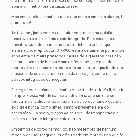
metro fora da caixa). No K-300i quase consegui esse mérito de
soar a um metro fora da caixa, quase!
Mas em relação a manter o resto dos metais em seus planos, foi
primoroso!
As texturas, junto com o equilíbrio tonal, na minha opinião,
descrevem a beleza inata deste integrado. Pois esses dois
quesitos, quando no mesmo nível, refletem a beleza que o
sistema pode reproduzir. O K-300i estará certamente por muitos
anos entre os meus preferidos nestes dois quesitos. Mas não
se trata apenas de beleza e sim de fidelidade, permitindo a
reprodução de intencionalidade dos arranjos, da qualidade dos
músicos, de seus instrumentos e da captação, como muitos
poucos integrados conseguem.
E chegamos à dinâmica, o ‘cartão de visita’ de todo Krell, desde
sempre. E essa virtude não se perdeu. Diria apenas que se
tornou mais ‘polida’ e requintada. Só se apresentando quando
exigida e nunca, como antes, sempre presente além do
necessário. E a micro, graças ao seu grau de transparência e
silêncio de fundo integralmente correto.
Em termos de corpo harmônico, não me lembro de nenhum
modelo da Krell ter qualquer dificuldade em reproduzir o que foi