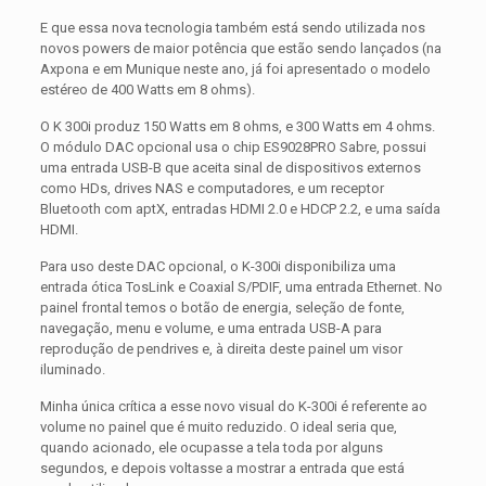
E que essa nova tecnologia também está sendo utilizada nos
novos powers de maior potência que estão sendo lançados (na
Axpona e em Munique neste ano, já foi apresentado o modelo
estéreo de 400 Watts em 8 ohms).
O K 300i produz 150 Watts em 8 ohms, e 300 Watts em 4 ohms.
O módulo DAC opcional usa o chip ES9028PRO Sabre, possui
uma entrada USB-B que aceita sinal de dispositivos externos
como HDs, drives NAS e computadores, e um receptor
Bluetooth com aptX, entradas HDMI 2.0 e HDCP 2.2, e uma saída
HDMI.
Para uso deste DAC opcional, o K-300i disponibiliza uma
entrada ótica TosLink e Coaxial S/PDIF, uma entrada Ethernet. No
painel frontal temos o botão de energia, seleção de fonte,
navegação, menu e volume, e uma entrada USB-A para
reprodução de pendrives e, à direita deste painel um visor
iluminado.
Minha única crítica a esse novo visual do K-300i é referente ao
volume no painel que é muito reduzido. O ideal seria que,
quando acionado, ele ocupasse a tela toda por alguns
segundos, e depois voltasse a mostrar a entrada que está