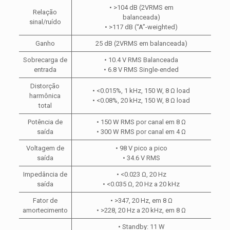
• >104 dB (2VRMS em
Relação
balanceada)
sinal/ruído
• >117 dB (“A”-weighted)
Ganho
25 dB (2VRMS em balanceada)
Sobrecarga de
• 10.4 V RMS Balanceada
entrada
• 6.8 V RMS Single-ended
Distorção
• <0.015%, 1 kHz, 150 W, 8 Ω load
harmônica
• <0.08%, 20 kHz, 150 W, 8 Ω load
total
Potência de
• 150 W RMS por canal em 8 Ω
saída
• 300 W RMS por canal em 4 Ω
Voltagem de
• 98 V pico a pico
saída
• 34.6 V RMS
Impedância de
• <0.023 Ω, 20 Hz
saída
• <0.035 Ω, 20 Hz a 20 kHz
Fator de
• >347, 20 Hz, em 8 Ω
amortecimento
• >228, 20 Hz a 20 kHz, em 8 Ω
• Standby: 11 W