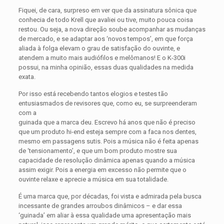
Fiquei, de cara, surpreso em ver que da assinatura sônica que
conhecia de todo Krell que avaliei ou tive, muito pouca coisa
restou. Ou seja, a nova direção soube acompanhar as mudanças
de mercado, e se adaptar aos ‘novos tempos’, em que força
aliada à folga elevam o grau de satisfação do ouvinte, e
atendem a muito mais audiófilos e melômanos! E o K-300i
possui, na minha opinião, essas duas qualidades na medida
exata.
Por isso está recebendo tantos elogios e testes tão
entusiasmados de revisores que, como eu, se surpreenderam
com a
guinada que a marca deu. Escrevo há anos que não é preciso
que um produto hi-end esteja sempre com a faca nos dentes,
mesmo em passagens sutis. Pois a música não é feita apenas
de ‘tensionamento’, e que um bom produto mostre sua
capacidade de resolução dinâmica apenas quando a música
assim exigir. Pois a energia em excesso não permite que o
ouvinte relaxe e aprecie a música em sua totalidade.
É uma marca que, por décadas, foi vista e admirada pela busca
incessante de grandes arroubos dinâmicos – e dar essa
‘guinada’ em aliar à essa qualidade uma apresentação mais