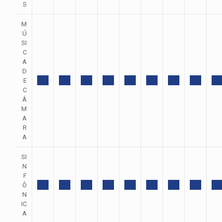
S
M
Ú
SI
C
A
D
E
C
Â
M
A
R
A
SI
N
F
Ô
N
IC
A