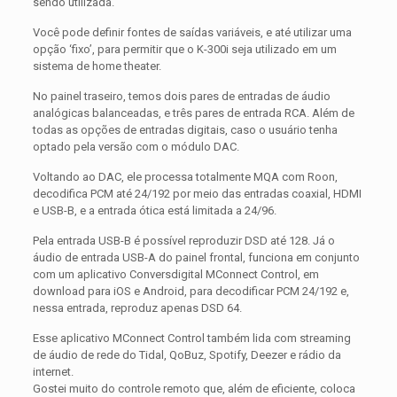
sendo utilizada.
Você pode definir fontes de saídas variáveis, e até utilizar uma
opção ‘fixo’, para permitir que o K-300i seja utilizado em um
sistema de home theater.
No painel traseiro, temos dois pares de entradas de áudio
analógicas balanceadas, e três pares de entrada RCA. Além de
todas as opções de entradas digitais, caso o usuário tenha
optado pela versão com o módulo DAC.
Voltando ao DAC, ele processa totalmente MQA com Roon,
decodifica PCM até 24/192 por meio das entradas coaxial, HDMI
e USB-B, e a entrada ótica está limitada a 24/96.
Pela entrada USB-B é possível reproduzir DSD até 128. Já o
áudio de entrada USB-A do painel frontal, funciona em conjunto
com um aplicativo Conversdigital MConnect Control, em
download para iOS e Android, para decodificar PCM 24/192 e,
nessa entrada, reproduz apenas DSD 64.
Esse aplicativo MConnect Control também lida com streaming
de áudio de rede do Tidal, QoBuz, Spotify, Deezer e rádio da
internet.
Gostei muito do controle remoto que, além de eficiente, coloca