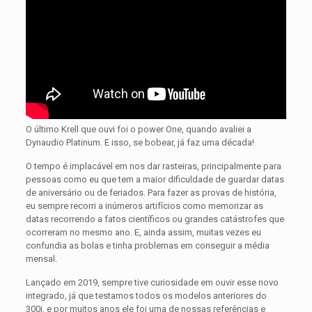
O último Krell que ouvi foi o power One, quando avaliei a
Dynaudio Platinum. E isso, se bobear, já faz uma década!
O tempo é implacável em nos dar rasteiras, principalmente para
pessoas como eu que tem a maior dificuldade de guardar datas
de aniversário ou de feriados. Para fazer as provas de história,
eu sempre recorri a inúmeros artifícios como memorizar as
datas recorrendo a fatos científicos ou grandes catástrofes que
ocorreram no mesmo ano. E, ainda assim, muitas vezes eu
confundia as bolas e tinha problemas em conseguir a média
mensal.
Lançado em 2019, sempre tive curiosidade em ouvir esse novo
integrado, já que testamos todos os modelos anteriores do
300i, e por muitos anos ele foi uma de nossas referências e