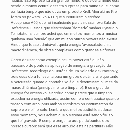
natural, isso representa um grande mérito, e que certamente está
sendo o motivo central de tanta surpresa para muitos que, como
eu, fazia tempo que não ouvia um produto Krell. Meu último Krell
foram os powers Evo 400, que substituíram o estéreo
Accuphase A60, que foi insuficiente para a nossa nova Sala de
Referência. E ainda que eles tenham ‘domado’ minhas Dynaudio
Temptations, sempre achei que em muitos momentos a música
ganhava uma ‘tensão’ que em muitos outros powers não existia.
Ainda que fosse admirável aquela energia ‘avassaladora’ na
macrodinâmica, de obras complexas como grandes sinfonias.
Gosto de usar como exemplo se um power está ou não
passando do ponto na aplicação de energia, a gravação da
Reference Recordings do História de um Soldado de Stravinsky,
pois essa obra foi escrita para um grupo de câmara, e que tanto
a percussão quanto o contrabaixo é que determinam o limite da
macrodinâmica (principalmente o tímpano). E se o grau de
energia for excessivo, é notório como parece que o tímpano
excedeu na energia utilizada, assim como o contrabaixo quando
tocado com arco, pois ambos encobrem os instrumentos de
sopro e o violino solo. Lembro que muitos audiófilos adoram
esse momento, pois acham que o sistema está sendo fiel ao
que foi gravado. E sempre pergunto aos participantes dos
nossos cursos: será que esse arroubo está na partitura? Não