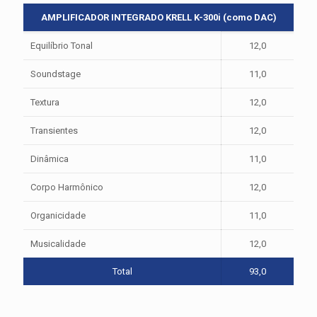
AMPLIFICADOR INTEGRADO KRELL K-300i (como DAC)
Equilíbrio Tonal
12,0
Soundstage
11,0
Textura
12,0
Transientes
12,0
Dinâmica
11,0
Corpo Harmônico
12,0
Organicidade
11,0
Musicalidade
12,0
Total
93,0