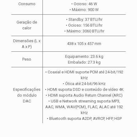
Consumo
• Ocioso: 46 W
• Máximo: 900 W
• Standby: 37 BTU/hr
Geração de
• Ocioso: 156 BTU/hr
calor
• Máximo: 3060 BTU/hr
Dimensões (L x
438 x 105 x 457 mm
A x P)
Equipamento: 23.6 kg
Peso
Embalado: 27.3 kg
• Coaxial e HDMI suporte PCM até 24-bit/192
kHz
• Ótica até 24-bit/96 kHz
Especificações
• HDMI suporta DSD e conteúdo de vídeo 4K
do módulo
• HDMI suporta Audio Return Channel (ARC)
DAC
• USB e Network streaming suporta MP3,
AAC, WMA, WAV(PCM), FLAC, ALAC até 192
kHz
• Bluetooth suporta A2DP, AVRCP, HFP, HSP