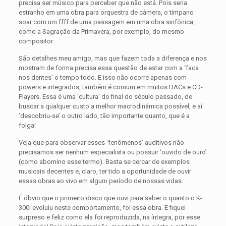
precisa ser músico para perceber que não está. Pois seria
estranho em uma obra para orquestra de câmera, o tímpano
soar com um ffff de uma passagem em uma obra sinfônica,
como a Sagração da Primavera, por exemplo, do mesmo
compositor.
São detalhes meu amigo, mas que fazem toda a diferença e nos
mostram de forma precisa essa questão de estar com a ‘faca
nos dentes’ o tempo todo. E isso não ocorre apenas com
powers e integrados, também é comum em muitos DACs e CD-
Players. Essa é uma ‘cultura’ do final do século passado, de
buscar a qualquer custo a melhor macrodinâmica possível, e aí
‘descobriu-se’ o outro lado, tão importante quanto, que é a
folga!
Veja que para observar esses ‘fenômenos’ auditivos não
precisamos ser nenhum especialista ou possuir ‘ouvido de ouro’
(como abomino esse termo). Basta se cercar de exemplos
musicais decentes e, claro, ter tido a oportunidade de ouvir
essas obras ao vivo em algum período de nossas vidas.
É óbvio que o primeiro disco que ouvi para saber o quanto o K-
300i evoluiu neste comportamento, foi essa obra. E fiquei
surpreso e feliz como ela foi reproduzida, na íntegra, por esse