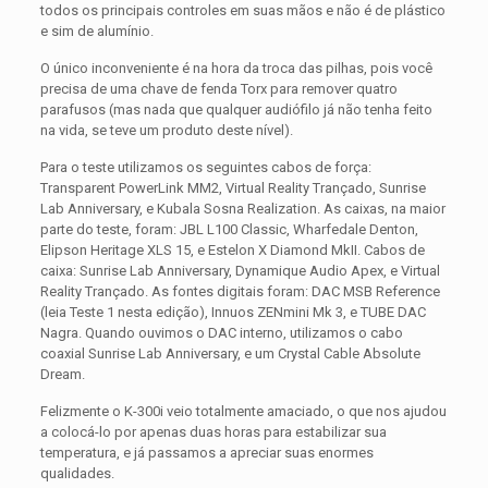
todos os principais controles em suas mãos e não é de plástico
e sim de alumínio.
O único inconveniente é na hora da troca das pilhas, pois você
precisa de uma chave de fenda Torx para remover quatro
parafusos (mas nada que qualquer audiófilo já não tenha feito
na vida, se teve um produto deste nível).
Para o teste utilizamos os seguintes cabos de força:
Transparent PowerLink MM2, Virtual Reality Trançado, Sunrise
Lab Anniversary, e Kubala Sosna Realization. As caixas, na maior
parte do teste, foram: JBL L100 Classic, Wharfedale Denton,
Elipson Heritage XLS 15, e Estelon X Diamond MkII. Cabos de
caixa: Sunrise Lab Anniversary, Dynamique Audio Apex, e Virtual
Reality Trançado. As fontes digitais foram: DAC MSB Reference
(leia Teste 1 nesta edição), Innuos ZENmini Mk 3, e TUBE DAC
Nagra. Quando ouvimos o DAC interno, utilizamos o cabo
coaxial Sunrise Lab Anniversary, e um Crystal Cable Absolute
Dream.
Felizmente o K-300i veio totalmente amaciado, o que nos ajudou
a colocá-lo por apenas duas horas para estabilizar sua
temperatura, e já passamos a apreciar suas enormes
qualidades.