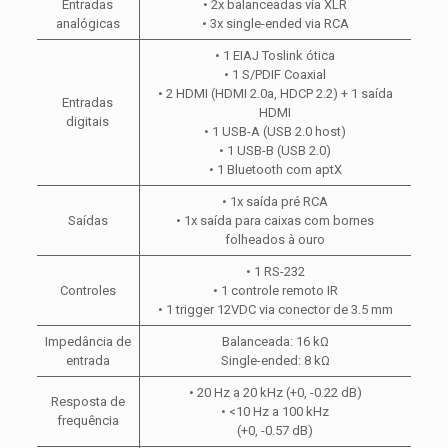
Entradas
• 2x balanceadas via XLR
analógicas
• 3x single-ended via RCA
• 1 EIAJ Toslink ótica
• 1 S/PDIF Coaxial
• 2 HDMI (HDMI 2.0a, HDCP 2.2) + 1 saída
Entradas
HDMI
digitais
• 1 USB-A (USB 2.0 host)
• 1 USB-B (USB 2.0)
• 1 Bluetooth com aptX
• 1x saída pré RCA
Saídas
• 1x saída para caixas com bornes
folheados à ouro
• 1 RS-232
Controles
• 1 controle remoto IR
• 1 trigger 12VDC via conector de 3.5 mm
Impedância de
Balanceada: 16 kΩ
entrada
Single-ended: 8 kΩ
• 20 Hz a 20 kHz (+0, -0.22 dB)
Resposta de
• <10 Hz a 100 kHz
frequência
(+0, -0.57 dB)