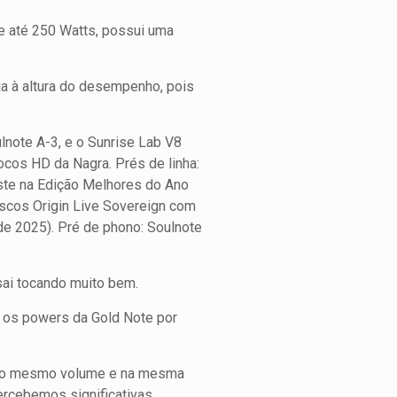
de até 250 Watts, possui uma
ja à altura do desempenho, pois
ulnote A-3, e o Sunrise Lab V8
ocos HD da Nagra. Prés de linha:
ste na Edição Melhores do Ano
iscos Origin Live Sovereign com
 de 2025). Pré de phono: Soulnote
sai tocando muito bem.
om os powers da Gold Note por
 no mesmo volume e na mesma
ercebemos significativas