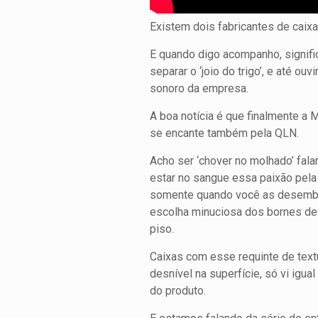
Existem dois fabricantes de cai
E quando digo acompanho, signifi
separar o ‘joio do trigo’, e até o
sonoro da empresa.
A boa notícia é que finalmente a 
se encante também pela QLN.
Acho ser ‘chover no molhado’ fala
estar no sangue essa paixão pela
somente quando você as desembal
escolha minuciosa dos bornes de 
piso.
Caixas com esse requinte de text
desnível na superfície, só vi ig
do produto.