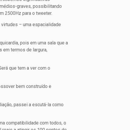
médios-graves, possibilitando
em 2500Hz para o tweeter.
s virtudes – uma espacialidade
quicardia, pois em uma sala que a
es em termos de largura,
Será que tem a ver com o
rossover bem construído e
liação, passei a escutá-la como
ima compatibilidade com todos, o
l reais a atingir os 100 pontos de