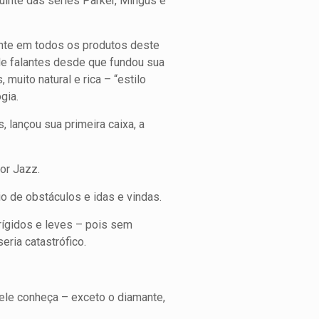
uinte das séries Parker, Mingus e
tante em todos os produtos deste
 de falantes desde que fundou sua
uito natural e rica – “estilo
gia.
 lançou sua primeira caixa, a
or Jazz.
io de obstáculos e idas e vindas.
rígidos e leves – pois sem
eria catastrófico.
 ele conheça – exceto o diamante,