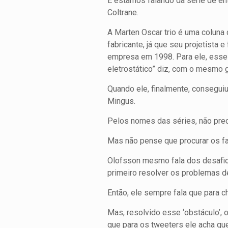
E estamos falando da série de ent
Coltrane.
A Marten Oscar trio é uma coluna 
fabricante, já que seu projetista
empresa em 1998. Para ele, esses
eletrostático” diz, com o mesmo
Quando ele, finalmente, conseguiu
Mingus.
Pelos nomes das séries, não prec
Mas não pense que procurar os fal
Olofsson mesmo fala dos desafios
primeiro resolver os problemas de
Então, ele sempre fala que para ch
Mas, resolvido esse ‘obstáculo’, 
que para os tweeters ele acha qu