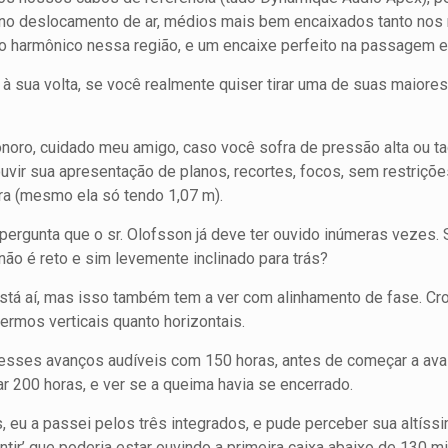
 no deslocamento de ar, médios mais bem encaixados tanto nos 
o harmônico nessa região, e um encaixe perfeito na passagem 
à sua volta, se você realmente quiser tirar uma de suas maiore
onoro, cuidado meu amigo, caso você sofra de pressão alta ou ta
 ouvir sua apresentação de planos, recortes, focos, sem restriçõ
tura (mesmo ela só tendo 1,07 m).
rgunta que o sr. Olofsson já deve ter ouvido inúmeras vezes. 
ão é reto e sim levemente inclinado para trás?
está aí, mas isso também tem a ver com alinhamento de fase. C
ermos verticais quanto horizontais.
 esses avanços audíveis com 150 horas, antes de começar a ava
ar 200 horas, e ver se a queima havia se encerrado.
, eu a passei pelos três integrados, e pude perceber sua altíss
ntir’ que poderia estar ouvindo a primeira caixa abaixo de 130 mi