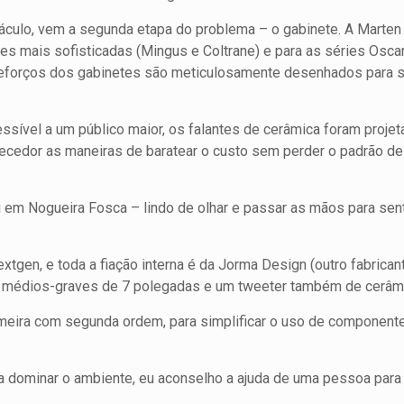
stáculo, vem a segunda etapa do problema – o gabinete. A Marten
es mais sofisticadas (Mingus e Coltrane) e para as séries Oscar e
reforços dos gabinetes são meticulosamente desenhados para s
essível a um público maior, os falantes de cerâmica foram projet
necedor as maneiras de baratear o custo sem perder o padrão de
i em Nogueira Fosca – lindo de olhar e passar as mãos para sent
tgen, e toda a fiação interna é da Jorma Design (outro fabrica
 de médios-graves de 7 polegadas e um tweeter também de cerâm
meira com segunda ordem, para simplificar o uso de component
 dominar o ambiente, eu aconselho a ajuda de uma pessoa para 