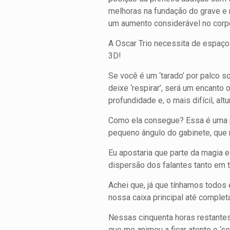
melhoras na fundação do grave e
um aumento considerável no corp
A Oscar Trio necessita de espaço 
3D!
Se você é um ‘tarado’ por palco s
deixe ‘respirar’, será um encanto
profundidade e, o mais difícil, al
Como ela consegue? Essa é uma pe
pequeno ângulo do gabinete, que n
Eu apostaria que parte da magia 
dispersão dos falantes tanto em t
Achei que, já que tínhamos todos
nossa caixa principal até complet
Nessas cinquenta horas restantes
que me animou a ficar atento e ‘se