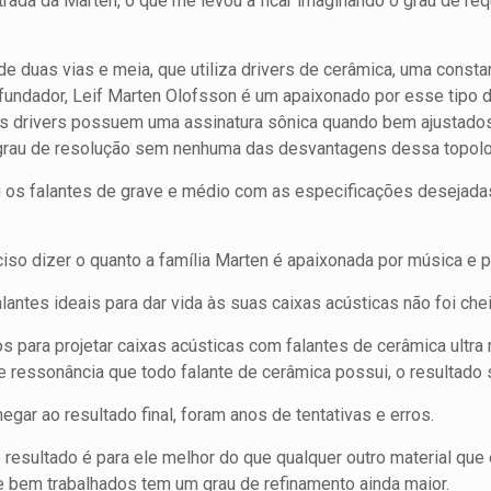
rada da Marten, o que me levou a ficar imaginando o grau de req
de duas vias e meia, que utiliza drivers de cerâmica, uma cons
 e fundador, Leif Marten Olofsson é um apaixonado por esse tipo
 drivers possuem uma assinatura sônica quando bem ajustados, m
 grau de resolução sem nenhuma das desvantagens dessa topolo
 os falantes de grave e médio com as especificações desejadas,
iso dizer o quanto a família Marten é apaixonada por música e p
antes ideais para dar vida às suas caixas acústicas não foi che
 para projetar caixas acústicas com falantes de cerâmica ultra 
 ressonância que todo falante de cerâmica possui, o resultado s
egar ao resultado final, foram anos de tentativas e erros.
o resultado é para ele melhor do que qualquer outro material que
e bem trabalhados tem um grau de refinamento ainda maior.