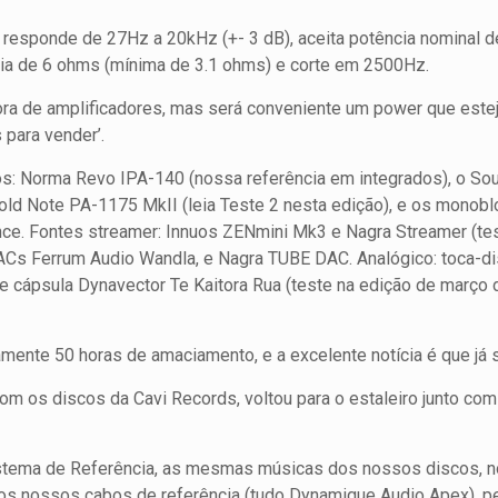
o responde de 27Hz a 20kHz (+- 3 dB), aceita potência nominal 
cia de 6 ohms (mínima de 3.1 ohms) e corte em 2500Hz.
ora de amplificadores, mas será conveniente um power que este
 para vender’.
ados: Norma Revo IPA-140 (nossa referência em integrados), o So
old Note PA-1175 MkII (leia Teste 2 nesta edição), e os monobl
nce. Fontes streamer: Innuos ZENmini Mk3 e Nagra Streamer (te
DACs Ferrum Audio Wandla, e Nagra TUBE DAC. Analógico: toca-d
 e cápsula Dynavector Te Kaitora Rua (teste na edição de março
mente 50 horas de amaciamento, e a excelente notícia é que já 
com os discos da Cavi Records, voltou para o estaleiro junto c
stema de Referência, as mesmas músicas dos nossos discos,
os nossos cabos de referência (tudo Dynamique Audio Apex), p