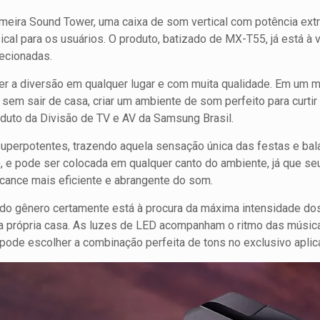
imeira Sound Tower, uma caixa de som vertical com potência ex
ical para os usuários. O produto, batizado de MX-T55, já está 
ecionadas.
ver a diversão em qualquer lugar e com muita qualidade. Em u
r sem sair de casa, criar um ambiente de som perfeito para curtir
Produto da Divisão de TV e AV da Samsung Brasil.
uperpotentes, trazendo aquela sensação única das festas e bal
 e pode ser colocada em qualquer canto do ambiente, já que se
lcance mais eficiente e abrangente do som.
do gênero certamente está à procura da máxima intensidade do
da própria casa. As luzes de LED acompanham o ritmo das mús
 pode escolher a combinação perfeita de tons no exclusivo aplica