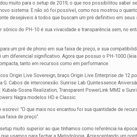
ou muito para o setup de 2019, o que nos possibilitou saber se
vo sistema. E não só foi possível, como nos mostrou o quanto 
ente desejáveis à todos que buscam um pré definitivo em seus 
r sônico do PH-10 é sua vivacidade e transparência sem, no ent
 para um pré de phono em sua faixa de preço, e sua compatibil
 um diferencial significativo. Agora que possuo o PH-1000 (leia
compacta, tanto em recursos como em performance.
scos Origin Live Sovereign, braço Origin Live Enterprise de 12 
 G. Cabos de interconexão: Sunrise Lab Quintessence Aniversá
: Kubala-Sosna Realization, Transparent PowerLink MM2 e Sunri
powers Nagra modelos HD e Classic.
 escrevi: “O que mais nos encantou foi sua quantidade de recurs
ua faixa de preço”.
tup muito superior ao que tínhamos como referência na época, 
que usamos para fechar a Metodologia. Acrescentando um pont