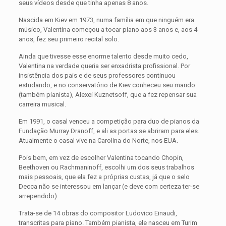
seus vídeos desde que tinha apenas 8 anos.
Nascida em Kiev em 1973, numa família em que ninguém era
músico, Valentina começou a tocar piano aos 3 anos e, aos 4
anos, fez seu primeiro recital solo.
Ainda que tivesse esse enorme talento desde muito cedo,
Valentina na verdade queria ser enxadrista profissional. Por
insistência dos pais e de seus professores continuou
estudando, e no conservatório de Kiev conheceu seu marido
(também pianista), Alexei Kuznetsoff, que a fez repensar sua
carreira musical.
Em 1991, o casal venceu a competição para duo de pianos da
Fundação Murray Dranoff, e ali as portas se abriram para eles.
Atualmente o casal vive na Carolina do Norte, nos EUA.
Pois bem, em vez de escolher Valentina tocando Chopin,
Beethoven ou Rachmaninoff, escolhi um dos seus trabalhos
mais pessoais, que ela fez a próprias custas, já que o selo
Decca não se interessou em lançar (e deve com certeza ter-se
arrependido).
Trata-se de 14 obras do compositor Ludovico Einaudi,
transcritas para piano. Também pianista, ele nasceu em Turim