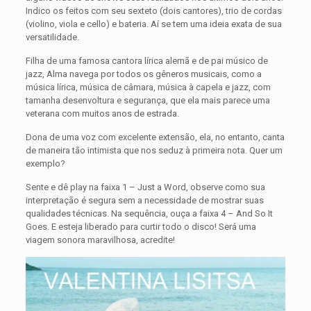
Indico os feitos com seu sexteto (dois cantores), trio de cordas
(violino, viola e cello) e bateria. Aí se tem uma ideia exata de sua
versatilidade.
Filha de uma famosa cantora lírica alemã e de pai músico de
jazz, Alma navega por todos os gêneros musicais, como a
música lírica, música de câmara, música à capela e jazz, com
tamanha desenvoltura e segurança, que ela mais parece uma
veterana com muitos anos de estrada.
Dona de uma voz com excelente extensão, ela, no entanto, canta
de maneira tão intimista que nos seduz à primeira nota. Quer um
exemplo?
Sente e dê play na faixa 1 – Just a Word, observe como sua
interpretação é segura sem a necessidade de mostrar suas
qualidades técnicas. Na sequência, ouça a faixa 4 – And So It
Goes. E esteja liberado para curtir todo o disco! Será uma
viagem sonora maravilhosa, acredite!