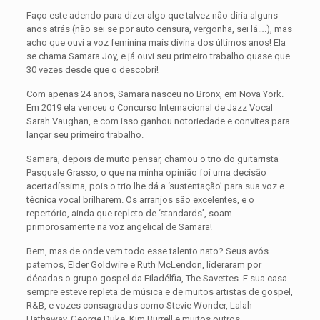
Faço este adendo para dizer algo que talvez não diria alguns
anos atrás (não sei se por auto censura, vergonha, sei lá….), mas
acho que ouvi a voz feminina mais divina dos últimos anos! Ela
se chama Samara Joy, e já ouvi seu primeiro trabalho quase que
30 vezes desde que o descobri!
Com apenas 24 anos, Samara nasceu no Bronx, em Nova York.
Em 2019 ela venceu o Concurso Internacional de Jazz Vocal
Sarah Vaughan, e com isso ganhou notoriedade e convites para
lançar seu primeiro trabalho.
Samara, depois de muito pensar, chamou o trio do guitarrista
Pasquale Grasso, o que na minha opinião foi uma decisão
acertadíssima, pois o trio lhe dá a ‘sustentação’ para sua voz e
técnica vocal brilharem. Os arranjos são excelentes, e o
repertório, ainda que repleto de ‘standards’, soam
primorosamente na voz angelical de Samara!
Bem, mas de onde vem todo esse talento nato? Seus avós
paternos, Elder Goldwire e Ruth McLendon, lideraram por
décadas o grupo gospel da Filadélfia, The Savettes. E sua casa
sempre esteve repleta de música e de muitos artistas de gospel,
R&B, e vozes consagradas como Stevie Wonder, Lalah
Hathaway, George Duke, Kim Burrell e muitos outros.