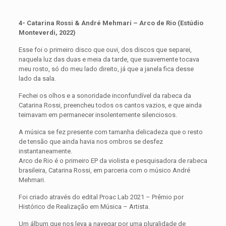
4- Catarina Rossi & André Mehmari – Arco de Rio (Estúdio
Monteverdi, 2022)
Esse foi o primeiro disco que ouvi, dos discos que separei,
naquela luz das duas e meia da tarde, que suavemente tocava
meu rosto, só do meu lado direito, já que a janela fica desse
lado da sala.
Fechei os olhos e a sonoridade inconfundível da rabeca da
Catarina Rossi, preencheu todos os cantos vazios, e que ainda
teimavam em permanecer insolentemente silenciosos.
A música se fez presente com tamanha delicadeza que o resto
de tensão que ainda havia nos ombros se desfez
instantaneamente.
Arco de Rio é o primeiro EP da violista e pesquisadora de rabeca
brasileira, Catarina Rossi, em parceria com o músico André
Mehmari.
Foi criado através do edital Proac Lab 2021 – Prêmio por
Histórico de Realização em Música – Artista.
Um álbum que nos leva a navegar por uma pluralidade de