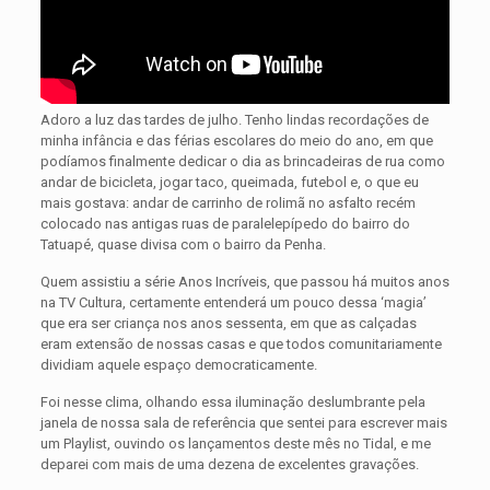
Adoro a luz das tardes de julho. Tenho lindas recordações de
minha infância e das férias escolares do meio do ano, em que
podíamos finalmente dedicar o dia as brincadeiras de rua como
andar de bicicleta, jogar taco, queimada, futebol e, o que eu
mais gostava: andar de carrinho de rolimã no asfalto recém
colocado nas antigas ruas de paralelepípedo do bairro do
Tatuapé, quase divisa com o bairro da Penha.
Quem assistiu a série Anos Incríveis, que passou há muitos anos
na TV Cultura, certamente entenderá um pouco dessa ‘magia’
que era ser criança nos anos sessenta, em que as calçadas
eram extensão de nossas casas e que todos comunitariamente
dividiam aquele espaço democraticamente.
Foi nesse clima, olhando essa iluminação deslumbrante pela
janela de nossa sala de referência que sentei para escrever mais
um Playlist, ouvindo os lançamentos deste mês no Tidal, e me
deparei com mais de uma dezena de excelentes gravações.