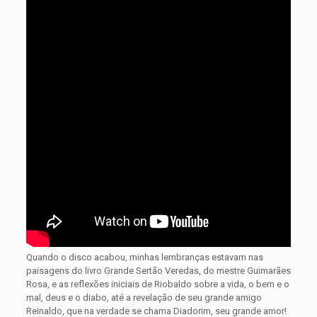
Quando o disco acabou, minhas lembranças estavam nas
paisagens do livro Grande Sertão Veredas, do mestre Guimarães
Rosa, e as reflexões iniciais de Riobaldo sobre a vida, o bem e o
mal, deus e o diabo, até a revelação de seu grande amigo
Reinaldo, que na verdade se chama Diadorim, seu grande amor!