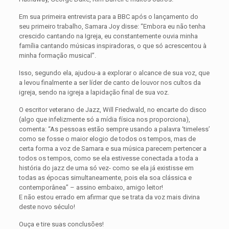
Em sua primeira entrevista para a BBC após o lançamento do
seu primeiro trabalho, Samara Joy disse: “Embora eu não tenha
crescido cantando na Igreja, eu constantemente ouvia minha
família cantando músicas inspiradoras, o que só acrescentou à
minha formação musical”.
Isso, segundo ela, ajudou-a a explorar o alcance de sua voz, que
a levou finalmente a ser líder de canto de louvor nos cultos da
igreja, sendo na igreja a lapidação final de sua voz.
O escritor veterano de Jazz, Will Friedwald, no encarte do disco
(algo que infelizmente só a mídia física nos proporciona),
comenta: “As pessoas estão sempre usando a palavra ‘timeless’
como se fosse o maior elogio de todos os tempos, mas de
certa forma a voz de Samara e sua música parecem pertencer a
todos os tempos, como se ela estivesse conectada a toda a
história do jazz de uma só vez- como se ela já existisse em
todas as épocas simultaneamente, pois ela soa clássica e
contemporânea” – assino embaixo, amigo leitor!
E não estou errado em afirmar que se trata da voz mais divina
deste novo século!
Ouça e tire suas conclusões!