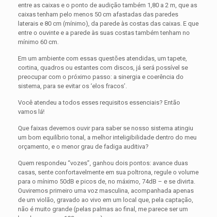
entre as caixas e o ponto de audição também 1,80 a 2 m, que as
caixas tenham pelo menos 50 cm afastadas das paredes
laterais e 80 cm (mínimo), da parede às costas das caixas. E que
entre o ouvinte e a parede às suas costas também tenham no
mínimo 60 cm.
Em um ambiente com essas questões atendidas, um tapete,
cortina, quadros ou estantes com discos, já será possível se
preocupar com o próximo passo: a sinergia e coerência do
sistema, para se evitar os ‘elos fracos’.
Você atendeu a todos esses requisitos essenciais? Então
vamos lá!
Que faixas devemos ouvir para saber se nosso sistema atingiu
um bom equilíbrio tonal, a melhor inteligibilidade dentro do meu
orçamento, e o menor grau de fadiga auditiva?
Quem respondeu “vozes”, ganhou dois pontos: avance duas
casas, sente confortavelmente em sua poltrona, regule o volume
para o mínimo 50dB e picos de, no máximo, 74dB – e se divirta.
Ouviremos primeiro uma voz masculina, acompanhada apenas
de um violão, gravado ao vivo em um local que, pela captação,
não é muito grande (pelas palmas ao final, me parece ser um