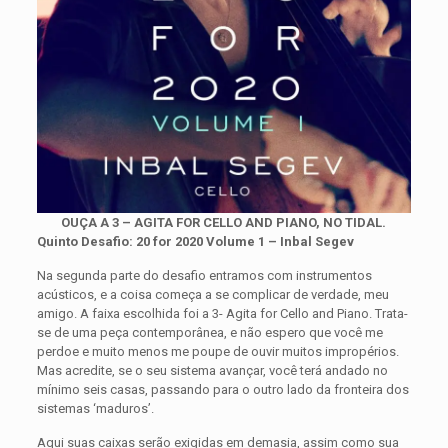
OUÇA A 3 – AGITA FOR CELLO AND PIANO, NO TIDAL.
Quinto Desafio: 20 for 2020 Volume 1 – Inbal Segev
Na segunda parte do desafio entramos com instrumentos
acústicos, e a coisa começa a se complicar de verdade, meu
amigo. A faixa escolhida foi a 3- Agita for Cello and Piano. Trata-
se de uma peça contemporânea, e não espero que você me
perdoe e muito menos me poupe de ouvir muitos impropérios.
Mas acredite, se o seu sistema avançar, você terá andado no
mínimo seis casas, passando para o outro lado da fronteira dos
sistemas ‘maduros’.
Aqui suas caixas serão exigidas em demasia, assim como sua