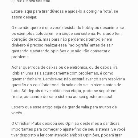
ajuste de seu sistema.
Estarei aqui para tirar dúvidas e ajudá-lo a corrigir a ‘rota’, se
assim desejar.
O que não quero é que você desista do hobby ou desanime, se
os exemplos colocarem em xeque seu sistema. Pois tudo tem
correção de rota, mas para não perdermos tempo e nem
dinheiro é preciso realizar essa ‘radiografia’ antes de sair
gastando e acatando opiniões que não irão consertar o
problema.
Achar que troca de caixas ou de eletrônica, ou de cabos, irá
‘driblar’ uma sala acusticamente com problemas, é como
queimar dinheiro. Lembre-se: não existirá avanço sem resolver a
questão do equilíbrio tonal da sala e do seu sistema antes de
tudo. Só depois de vencida essa etapa, pode-se seguir em
frente, buscando deixar o sistema ao seu gosto pessoal.
Espero que esse artigo seja de grande valia para muitos de
vocês.
O Christian Pruks dedicou seu Opinião deste mês a dar dicas
importantes para começar o ajuste fino de seu sistema. Se você
tiver disposto a ler com atenção ambos Opiniões, poderá tirar