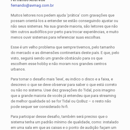
fernando@avmag.com.br
Muitos leitores nos pedem ajuda ‘prática’ com gravações que
possam orientá-los a entender se estão conseguindo ajustar ou
não seus sistemas. Na sua grande maioria, são leitores que não
têm outros audiófilos por perto para trocar experiências, e muito
menos ouvir sistemas para referenciar suas escolhas.
Esse é um velho problema que sempre tivemos, pelo tamanho
do mercado e as dimensões continentais deste país. E que, pelo
visto, seguirá sendo um grande obstáculo para os que
escolhem esse hobby e não moram nos grandes centros
urbanos.
Para tornar o desafio mais ‘leve’, eu indico o disco e a faixa, e
descrevo o que se deve observar para saber o que está correto
ou não no sistema. Usei dez gravações do Tidal, pois imagino
que a grande maioria de vocês já entendeu que para streaming
de melhor qualidade só se for Tidal ou QoBuz – o resto não
pode sequer ser considerado hi-fi.
Para participar desse desafio, também será preciso que o
sistema tenha um padrão mínimo de qualidade, como: instalado
em uma sala em que as caixas e o ponto de audição façam um