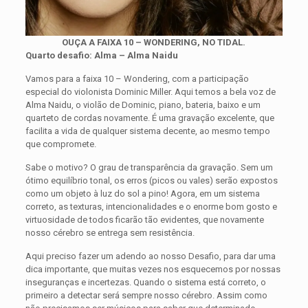
OUÇA A FAIXA 10 – WONDERING, NO TIDAL.
Quarto desafio: Alma – Alma Naidu
Vamos para a faixa 10 – Wondering, com a participação
especial do violonista Dominic Miller. Aqui temos a bela voz de
Alma Naidu, o violão de Dominic, piano, bateria, baixo e um
quarteto de cordas novamente. É uma gravação excelente, que
facilita a vida de qualquer sistema decente, ao mesmo tempo
que compromete.
Sabe o motivo? O grau de transparência da gravação. Sem um
ótimo equilíbrio tonal, os erros (picos ou vales) serão expostos
como um objeto à luz do sol a pino! Agora, em um sistema
correto, as texturas, intencionalidades e o enorme bom gosto e
virtuosidade de todos ficarão tão evidentes, que novamente
nosso cérebro se entrega sem resistência.
Aqui preciso fazer um adendo ao nosso Desafio, para dar uma
dica importante, que muitas vezes nos esquecemos por nossas
inseguranças e incertezas. Quando o sistema está correto, o
primeiro a detectar será sempre nosso cérebro. Assim como