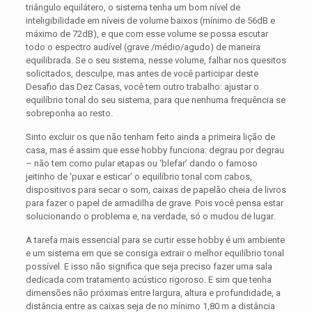
triângulo equilátero, o sistema tenha um bom nível de
inteligibilidade em níveis de volume baixos (mínimo de 56dB e
máximo de 72dB), e que com esse volume se possa escutar
todo o espectro audível (grave /médio/agudo) de maneira
equilibrada. Se o seu sistema, nesse volume, falhar nos quesitos
solicitados, desculpe, mas antes de você participar deste
Desafio das Dez Casas, você tem outro trabalho: ajustar o
equilíbrio tonal do seu sistema, para que nenhuma frequência se
sobreponha ao resto.
Sinto excluir os que não tenham feito ainda a primeira lição de
casa, mas é assim que esse hobby funciona: degrau por degrau
– não tem como pular etapas ou ‘blefar’ dando o famoso
jeitinho de ‘puxar e esticar’ o equilíbrio tonal com cabos,
dispositivos para secar o som, caixas de papelão cheia de livros
para fazer o papel de armadilha de grave. Pois você pensa estar
solucionando o problema e, na verdade, só o mudou de lugar.
A tarefa mais essencial para se curtir esse hobby é um ambiente
e um sistema em que se consiga extrair o melhor equilíbrio tonal
possível. E isso não significa que seja preciso fazer uma sala
dedicada com tratamento acústico rigoroso. E sim que tenha
dimensões não próximas entre largura, altura e profundidade, a
distância entre as caixas seja de no mínimo 1,80 m a distância