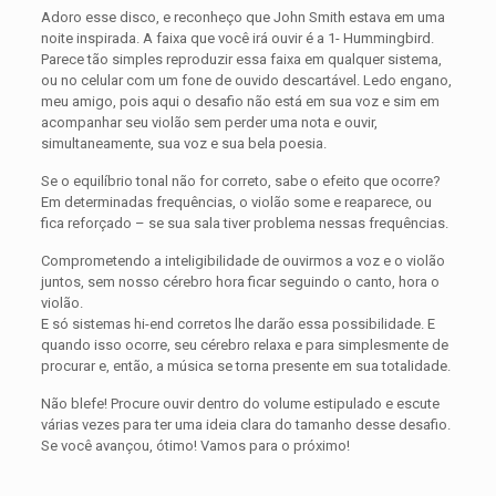
Adoro esse disco, e reconheço que John Smith estava em uma
noite inspirada. A faixa que você irá ouvir é a 1- Hummingbird.
Parece tão simples reproduzir essa faixa em qualquer sistema,
ou no celular com um fone de ouvido descartável. Ledo engano,
meu amigo, pois aqui o desafio não está em sua voz e sim em
acompanhar seu violão sem perder uma nota e ouvir,
simultaneamente, sua voz e sua bela poesia.
Se o equilíbrio tonal não for correto, sabe o efeito que ocorre?
Em determinadas frequências, o violão some e reaparece, ou
fica reforçado – se sua sala tiver problema nessas frequências.
Comprometendo a inteligibilidade de ouvirmos a voz e o violão
juntos, sem nosso cérebro hora ficar seguindo o canto, hora o
violão.
E só sistemas hi-end corretos lhe darão essa possibilidade. E
quando isso ocorre, seu cérebro relaxa e para simplesmente de
procurar e, então, a música se torna presente em sua totalidade.
Não blefe! Procure ouvir dentro do volume estipulado e escute
várias vezes para ter uma ideia clara do tamanho desse desafio.
Se você avançou, ótimo! Vamos para o próximo!