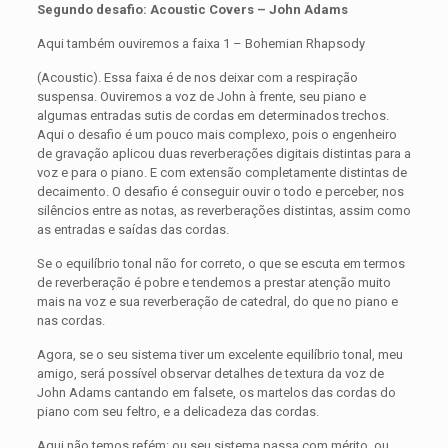
Segundo desafio: Acoustic Covers – John Adams
Aqui também ouviremos a faixa 1 – Bohemian Rhapsody
(Acoustic). Essa faixa é de nos deixar com a respiração
suspensa. Ouviremos a voz de John à frente, seu piano e
algumas entradas sutis de cordas em determinados trechos.
Aqui o desafio é um pouco mais complexo, pois o engenheiro
de gravação aplicou duas reverberações digitais distintas para a
voz e para o piano. E com extensão completamente distintas de
decaimento. O desafio é conseguir ouvir o todo e perceber, nos
silêncios entre as notas, as reverberações distintas, assim como
as entradas e saídas das cordas.
Se o equilíbrio tonal não for correto, o que se escuta em termos
de reverberação é pobre e tendemos a prestar atenção muito
mais na voz e sua reverberação de catedral, do que no piano e
nas cordas.
Agora, se o seu sistema tiver um excelente equilíbrio tonal, meu
amigo, será possível observar detalhes de textura da voz de
John Adams cantando em falsete, os martelos das cordas do
piano com seu feltro, e a delicadeza das cordas.
Aqui não temos refém: ou seu sistema passa com mérito, ou