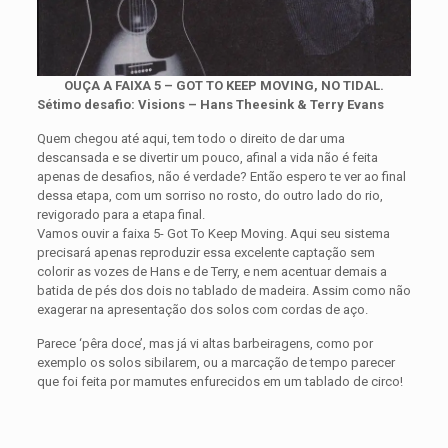
OUÇA A FAIXA 5 – GOT TO KEEP MOVING, NO TIDAL.
Sétimo desafio: Visions – Hans Theesink & Terry Evans
Quem chegou até aqui, tem todo o direito de dar uma
descansada e se divertir um pouco, afinal a vida não é feita
apenas de desafios, não é verdade? Então espero te ver ao final
dessa etapa, com um sorriso no rosto, do outro lado do rio,
revigorado para a etapa final.
Vamos ouvir a faixa 5- Got To Keep Moving. Aqui seu sistema
precisará apenas reproduzir essa excelente captação sem
colorir as vozes de Hans e de Terry, e nem acentuar demais a
batida de pés dos dois no tablado de madeira. Assim como não
exagerar na apresentação dos solos com cordas de aço.
Parece ‘pêra doce’, mas já vi altas barbeiragens, como por
exemplo os solos sibilarem, ou a marcação de tempo parecer
que foi feita por mamutes enfurecidos em um tablado de circo!