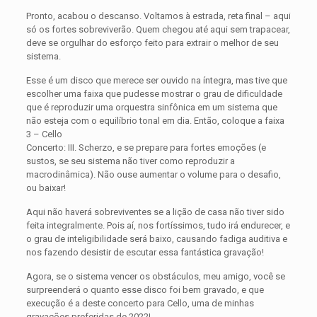
Pronto, acabou o descanso. Voltamos à estrada, reta final – aqui
só os fortes sobreviverão. Quem chegou até aqui sem trapacear,
deve se orgulhar do esforço feito para extrair o melhor de seu
sistema.
Esse é um disco que merece ser ouvido na íntegra, mas tive que
escolher uma faixa que pudesse mostrar o grau de dificuldade
que é reproduzir uma orquestra sinfônica em um sistema que
não esteja com o equilíbrio tonal em dia. Então, coloque a faixa
3 – Cello
Concerto: III. Scherzo, e se prepare para fortes emoções (e
sustos, se seu sistema não tiver como reproduzir a
macrodinâmica). Não ouse aumentar o volume para o desafio,
ou baixar!
Aqui não haverá sobreviventes se a lição de casa não tiver sido
feita integralmente. Pois aí, nos fortíssimos, tudo irá endurecer, e
o grau de inteligibilidade será baixo, causando fadiga auditiva e
nos fazendo desistir de escutar essa fantástica gravação!
Agora, se o sistema vencer os obstáculos, meu amigo, você se
surpreenderá o quanto esse disco foi bem gravado, e que
execução é a deste concerto para Cello, uma de minhas
gravações preferidas de 2022!