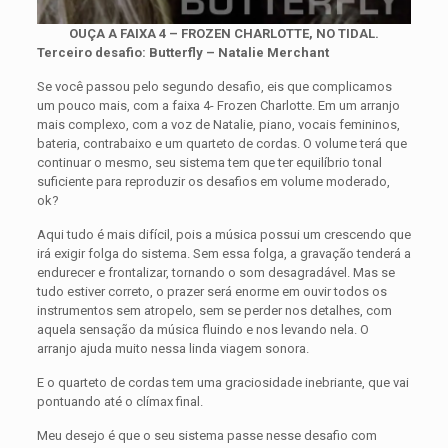
OUÇA A FAIXA 4 – FROZEN CHARLOTTE, NO TIDAL.
Terceiro desafio: Butterfly – Natalie Merchant
Se você passou pelo segundo desafio, eis que complicamos
um pouco mais, com a faixa 4- Frozen Charlotte. Em um arranjo
mais complexo, com a voz de Natalie, piano, vocais femininos,
bateria, contrabaixo e um quarteto de cordas. O volume terá que
continuar o mesmo, seu sistema tem que ter equilíbrio tonal
suficiente para reproduzir os desafios em volume moderado,
ok?
Aqui tudo é mais difícil, pois a música possui um crescendo que
irá exigir folga do sistema. Sem essa folga, a gravação tenderá a
endurecer e frontalizar, tornando o som desagradável. Mas se
tudo estiver correto, o prazer será enorme em ouvir todos os
instrumentos sem atropelo, sem se perder nos detalhes, com
aquela sensação da música fluindo e nos levando nela. O
arranjo ajuda muito nessa linda viagem sonora.
E o quarteto de cordas tem uma graciosidade inebriante, que vai
pontuando até o clímax final.
Meu desejo é que o seu sistema passe nesse desafio com