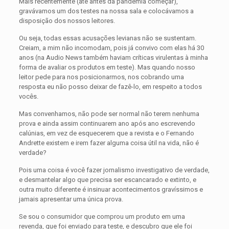
Mais recentemente (até antes da pandemia começar),
gravávamos um dos testes na nossa sala e colocávamos a
disposição dos nossos leitores.
Ou seja, todas essas acusações levianas não se sustentam.
Creiam, a mim não incomodam, pois já convivo com elas há 30
anos (na Audio News também haviam críticas virulentas à minha
forma de avaliar os produtos em teste). Mas quando nosso
leitor pede para nos posicionarmos, nos cobrando uma
resposta eu não posso deixar de fazê-lo, em respeito a todos
vocês.
Mas convenhamos, não pode ser normal não terem nenhuma
prova e ainda assim continuarem ano após ano escrevendo
calúnias, em vez de esquecerem que a revista e o Fernando
Andrette existem e irem fazer alguma coisa útil na vida, não é
verdade?
Pois uma coisa é você fazer jornalismo investigativo de verdade,
e desmantelar algo que precisa ser escancarado e extinto, e
outra muito diferente é insinuar acontecimentos gravíssimos e
jamais apresentar uma única prova.
Se sou o consumidor que comprou um produto em uma
revenda, que foi enviado para teste, e descubro que ele foi