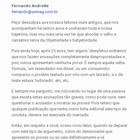
Fernando Andrette
fernando@avmag.com.br
Peço desculpas aos nossos leitores mais antigos, que nos
acompanham há tantos anos e conhecem toda a nossa
trajetória, mas vou mais uma vez ter que abordar o velho e
cansativo tema da Objetividade x Subjetividade.
Pois ainda hoje, após 25 anos, tem alguns ‘desafetos solitários’
que nos fazem acusações completamente despropositadas e,
pior, nunca apresentam nenhuma prova. É sempre aquela velha
fórmula, ‘um revendedor me disse’, ou um consumidor
comparou o produto testado por nós com um lacrado, e o de
teste estava ‘turbinado’, etc, etc.
E sempre me pergunto, me colocando no lugar de uma pessoa
que escuta estas acusações tão graves, como pode ouvir, sem
questionar o acusador a mostrar as provas! Pois reitero que
qualquer publicação que tenha como linha editorial este tipo de
conduta, deveria ser execrada do mercado.
Então, em respeito a você, nosso novo leitor, quando se deparar
com este tipo de argumento, cobre do denunciante que
apresente as provas ou se cale definitivamente e vá