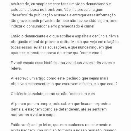
adulterado, eu simplesmente faria um vídeo denunciando e
colocaria a boca no trombone. Não iria procurar algum
‘desafeto’ da publicação acusada e entregar essa informação
tão grave e pedir privacidade. Isso não faz sentido algum, pois
induzir o consumidor a erro premeditado é crime!
Então o denunciante e o que acolhe e espalha a denúncia, têm a
obrigação moral de provar o delito! Mas o que vejo em relação a
todas essas levianas acusações, é que nunca ninguém quer
aparecer e mostrar a prova do crime que ‘cometemos’.
E você escuta essa história uma vez, duas vezes, três vezes e
releva.
Aí escrevo um artigo como este, pedindo que sejam mais
objetivos e apresentem o que escrevem e falam, e o que ecoa?
O silêncio absoluto, como se não fosse com eles.
Aí param por um tempo, pois sabem que ficaram expostos
demais, e não tem como se defenderem, até se sentirem
motivados a voltar à carga.
Então você, amigo leitor, que nos conheceu recentemente e
ainda não tem uma opinião formada a nosso respeito, quando