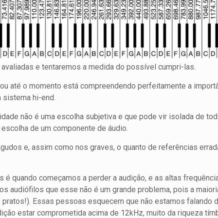
avaliadas e tentaremos a medida do possível cumpri-las.
ou até o momento está compreendendo perfeitamente a importân
m sistema hi-end.
dade não é uma escolha subjetiva e que pode vir isolada de to
a escolha de um componente de áudio.
agudos e, assim como nos graves, o quanto de referências erra
 é quando começamos a perder a audição, e as altas frequên
uitos audiófilos que esse não é um grande problema, pois a maio
e pratos!). Essas pessoas esquecem que não estamos falando 
dição estar comprometida acima de 12kHz, muito da riqueza tímbr