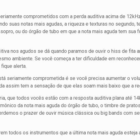
seriamente comprometidos com a perda auditiva acima de 12kHz
do suas notas mais agudas, a riqueza e texturas no segundo, te
sopro, ou do órgão de tubo em que a nota mais aguda tem sua
itiva nos agudos se dá quando paramos de ouvir o hiss de fita a
esmo ambiente. Se você começa a ter dificuldade em reconhece
fique alerta.
está seriamente comprometida é se você precisa aumentar o vol
inda assim tem a sensação de que elas soam mais baixo que a re
ia, que todos vocês estão com a resposta auditiva plana até 1
ônico da nota mais aguda do órgão de tubo, o timbre de pratos 
erdemos o prazer de ouvir música clássica ou big bands com s
rem todos os instrumentos que a última nota mais aguda esteja