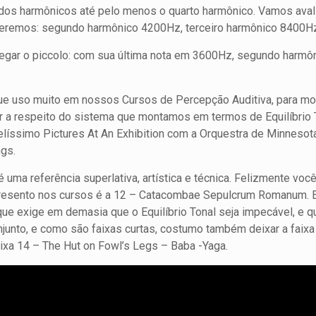
 dos harmônicos até pelo menos o quarto harmônico. Vamos aval
 teremos: segundo harmônico 4200Hz, terceiro harmônico 8400H
r o piccolo: com sua última nota em 3600Hz, segundo harmôn
e uso muito em nossos Cursos de Percepção Auditiva, para mos
er a respeito do sistema que montamos em termos de Equilíbrio T
líssimo Pictures At An Exhibition com a Orquestra de Minnesota 
ngs.
uma referência superlativa, artística e técnica. Felizmente você
apresento nos cursos é a 12 – Catacombae Sepulcrum Romanum. E
 que exige em demasia que o Equilíbrio Tonal seja impecável, e
junto, e como são faixas curtas, costumo também deixar a faixa
ixa 14 – The Hut on Fowl’s Legs – Baba -Yaga.