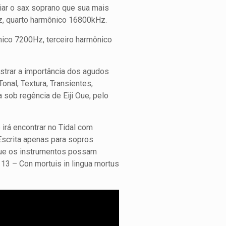
iar o sax soprano que sua mais
z, quarto harmônico 16800kHz.
ico 7200Hz, terceiro harmônico
trar a importância dos agudos
onal, Textura, Transientes,
sob regência de Eiji Oue, pelo
 irá encontrar no Tidal com
scrita apenas para sopros
 que os instrumentos possam
 13 – Con mortuis in lingua mortus