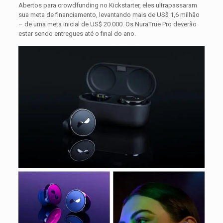
Abertos para crowdfunding no Kickstarter, eles ultrapassaram
sua meta de financiamento, levantando mais de US$ 1,6 milhão
– de uma meta inicial de US$ 20.000. Os NuraTrue Pro deverão
estar sendo entregues até o final do ano.