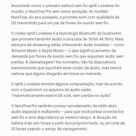
Anunciado como o primeiro earbud sem fio aptX Lossless do
mundo, o NuraTrue Pro vem como evolução do modelo
NuraTrue, do ano passado, e promete som com qualidade de
CD transmitido para um par de fones de ouvido sem fio.
O codec aptX Lossless é a tecnologia Bluetooth da Qualcomm
que promete transmitir áudio a uma taxa de 16-bit 44.1kHz. Mais
serviços de streaming estão oferecendo áudio lossless – como
Amazon Music e Apple Music – o que significa aumento da
demanda por fones de ouvido sem fio que suportam áudio sem
perdas. A desvantagem? No momento, não há dispositivos
transmissores que suportem esse codec de áudio, mas temos
certeza que alguns chegarão em breve ao mercado.
O aptX Lossless envolve alguma compactação, mas de acordo
com a Qualcomm os arquivos de áudio serão
“matematicamente exatos bit a bit, sem perdas no áudio”.
O NuraTrue Pro também possui cancelamento de ruído ativo,
áudio espacial e multiponto – para que você possa conectá-los
sem fio a dois dispositivos ao mesmo tempo. A duração da
bateria é de oito horas a partir dos próprios buds, ou um total de
32 horas usando o estojo de carregamento.