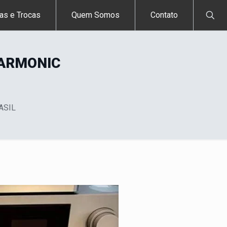
as e Trocas
Quem Somos
Contato
HARMONIC
ASIL