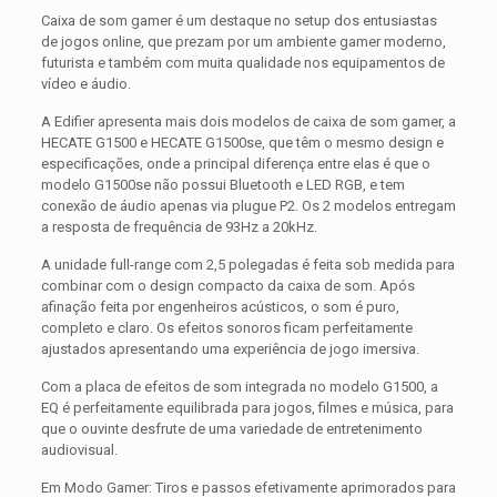
Caixa de som gamer é um destaque no setup dos entusiastas
de jogos online, que prezam por um ambiente gamer moderno,
futurista e também com muita qualidade nos equipamentos de
vídeo e áudio.
A Edifier apresenta mais dois modelos de caixa de som gamer, a
HECATE G1500 e HECATE G1500se, que têm o mesmo design e
especificações, onde a principal diferença entre elas é que o
modelo G1500se não possui Bluetooth e LED RGB, e tem
conexão de áudio apenas via plugue P2. Os 2 modelos entregam
a resposta de frequência de 93Hz a 20kHz.
A unidade full-range com 2,5 polegadas é feita sob medida para
combinar com o design compacto da caixa de som. Após
afinação feita por engenheiros acústicos, o som é puro,
completo e claro. Os efeitos sonoros ficam perfeitamente
ajustados apresentando uma experiência de jogo imersiva.
Com a placa de efeitos de som integrada no modelo G1500, a
EQ é perfeitamente equilibrada para jogos, filmes e música, para
que o ouvinte desfrute de uma variedade de entretenimento
audiovisual.
Em Modo Gamer: Tiros e passos efetivamente aprimorados para