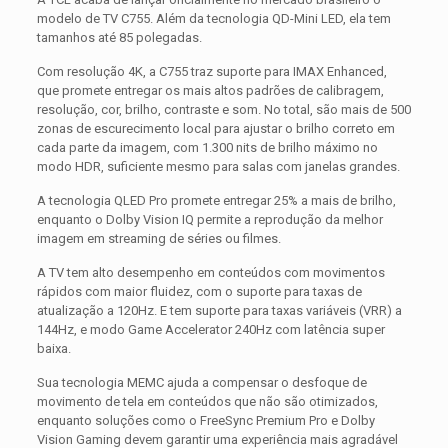
modelo de TV C755. Além da tecnologia QD-Mini LED, ela tem
tamanhos até 85 polegadas.
Com resolução 4K, a C755 traz suporte para IMAX Enhanced,
que promete entregar os mais altos padrões de calibragem,
resolução, cor, brilho, contraste e som. No total, são mais de 500
zonas de escurecimento local para ajustar o brilho correto em
cada parte da imagem, com 1.300 nits de brilho máximo no
modo HDR, suficiente mesmo para salas com janelas grandes.
A tecnologia QLED Pro promete entregar 25% a mais de brilho,
enquanto o Dolby Vision IQ permite a reprodução da melhor
imagem em streaming de séries ou filmes.
A TV tem alto desempenho em conteúdos com movimentos
rápidos com maior fluidez, com o suporte para taxas de
atualização a 120Hz. E tem suporte para taxas variáveis (VRR) a
144Hz, e modo Game Accelerator 240Hz com latência super
baixa.
Sua tecnologia MEMC ajuda a compensar o desfoque de
movimento de tela em conteúdos que não são otimizados,
enquanto soluções como o FreeSync Premium Pro e Dolby
Vision Gaming devem garantir uma experiência mais agradável