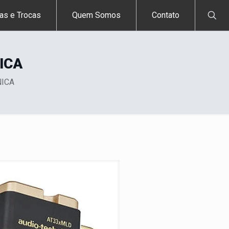
as e Trocas
Quem Somos
Contato
ICA
NICA