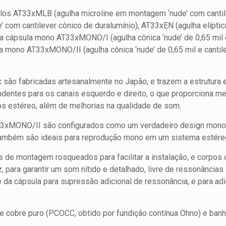
elos AT33xMLB (agulha microline em montagem ‘nude’ com cantile
 com cantilever cônico de duralumínio), AT33xEN (agulha elíptica
, a cápsula mono AT33xMONO/I (agulha cônica ‘nude’ de 0,65 mil 
a mono AT33xMONO/II (agulha cônica ‘nude’ de 0,65 mil e canti
 são fabricadas artesanalmente no Japão, e trazem a estrutura 
entes para os canais esquerdo e direito, o que proporciona me
s estéreo, além de melhorias na qualidade de som.
MONO/II são configurados como um verdadeiro design mono, i
 também são ideais para reprodução mono em um sistema estére
de montagem rosqueados para facilitar a instalação, e corpos 
z, para garantir um som nítido e detalhado, livre de ressonâncias
se da cápsula para supressão adicional de ressonância, e para ad
 cobre puro (PCOCC, obtido por fundição contínua Ohno) e banh