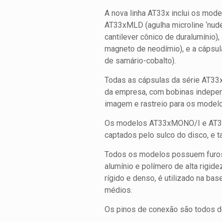
A nova linha AT33x inclui os mod
AT33xMLD (agulha microline ‘nude’
cantilever cônico de duralumínio)
magneto de neodímio), e a cápsul
de samário-cobalto).
Todas as cápsulas da série AT33x
da empresa, com bobinas independ
imagem e rastreio para os modelo
Os modelos AT33xMONO/I e AT33x
captados pelo sulco do disco, e
Todos os modelos possuem furos 
alumínio e polímero de alta rigide
rígido e denso, é utilizado na ba
médios.
Os pinos de conexão são todos de