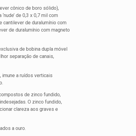
ver cônico de boro sólido),
 ‘nude’ de 0,3 x 0,7 mil com
e cantilever de duralumínio com
lever de duralumínio com magneto
exclusiva de bobina dupla móvel
lhor separação de canais,
mune a ruídos verticais
o.
compostos de zinco fundido,
 indesejadas. O zinco fundido,
icionar clareza aos graves e
ados a ouro.