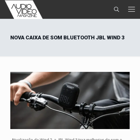
NOVA CAIXA DE SOM BLUETOOTH JBL WIND 3
Atualização da Wind 2, a JBL Wind 3 traz melhorias de som e