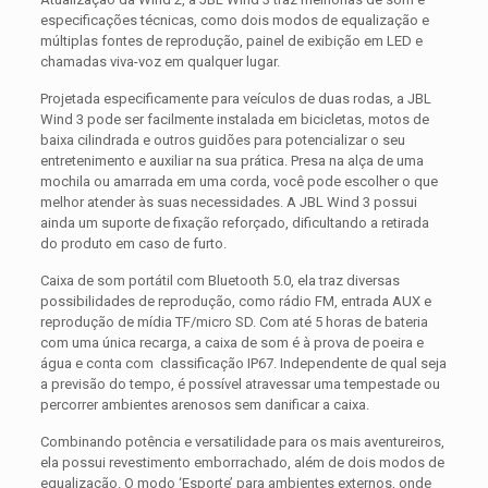
especificações técnicas, como dois modos de equalização e
múltiplas fontes de reprodução, painel de exibição em LED e
chamadas viva-voz em qualquer lugar.
Projetada especificamente para veículos de duas rodas, a JBL
Wind 3 pode ser facilmente instalada em bicicletas, motos de
baixa cilindrada e outros guidões para potencializar o seu
entretenimento e auxiliar na sua prática. Presa na alça de uma
mochila ou amarrada em uma corda, você pode escolher o que
melhor atender às suas necessidades. A JBL Wind 3 possui
ainda um suporte de fixação reforçado, dificultando a retirada
do produto em caso de furto.
Caixa de som portátil com Bluetooth 5.0, ela traz diversas
possibilidades de reprodução, como rádio FM, entrada AUX e
reprodução de mídia TF/micro SD. Com até 5 horas de bateria
com uma única recarga, a caixa de som é à prova de poeira e
água e conta com classificação IP67. Independente de qual seja
a previsão do tempo, é possível atravessar uma tempestade ou
percorrer ambientes arenosos sem danificar a caixa.
Combinando potência e versatilidade para os mais aventureiros,
ela possui revestimento emborrachado, além de dois modos de
equalização. O modo ‘Esporte’ para ambientes externos, onde