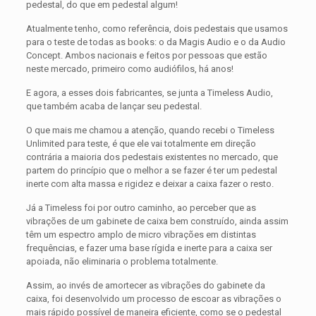
pedestal, do que em pedestal algum!
Atualmente tenho, como referência, dois pedestais que usamos
para o teste de todas as books: o da Magis Audio e o da Audio
Concept. Ambos nacionais e feitos por pessoas que estão
neste mercado, primeiro como audiófilos, há anos!
E agora, a esses dois fabricantes, se junta a Timeless Audio,
que também acaba de lançar seu pedestal.
O que mais me chamou a atenção, quando recebi o Timeless
Unlimited para teste, é que ele vai totalmente em direção
contrária a maioria dos pedestais existentes no mercado, que
partem do princípio que o melhor a se fazer é ter um pedestal
inerte com alta massa e rigidez e deixar a caixa fazer o resto.
Já a Timeless foi por outro caminho, ao perceber que as
vibrações de um gabinete de caixa bem construído, ainda assim
têm um espectro amplo de micro vibrações em distintas
frequências, e fazer uma base rígida e inerte para a caixa ser
apoiada, não eliminaria o problema totalmente.
Assim, ao invés de amortecer as vibrações do gabinete da
caixa, foi desenvolvido um processo de escoar as vibrações o
mais rápido possível de maneira eficiente, como se o pedestal