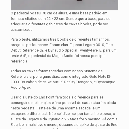
O pedestal possui 70 cm de altura, e uma base padrão em
formato elíptico com 22 x 22 cm. Sendo que a base, para se
adequar a diferentes gabinetes de caixas books, pode ser
customizada.
Para o teste, utilizamos três books de diferentes tamanhos,
preços e performance. Foram elas: Elipson Legacy 3010, Elac
Debut Reference 62, e Dynaudio Special Twenty-Five. E, para um
teste AxB, o pedestal da Magis Audio foi nossa principal
referência.
Todas as caixas foram tocadas com nosso Sistema de
Referência e, por alguns dias, com o integrado Gold Note IS-
1000. Os cabos de caixa: Virtual Reality Trançado, e Dynamique
Audio Apex.
Usar o ajuste do End Point fará toda a diferença para se
conseguir o melhor ajuste fino possível de cada caixa instalada
neste pedestal. Trata-se de uma enorme sacada, e um
estupendo diferencial. Não sei dizer se, por tamanho e peso, o
ajuste da Legacy e da Dynaudio 25 Anos foi o mesmo. Já com a
Elac, bem mais leve e menor, deixamos o spike de ajuste do End