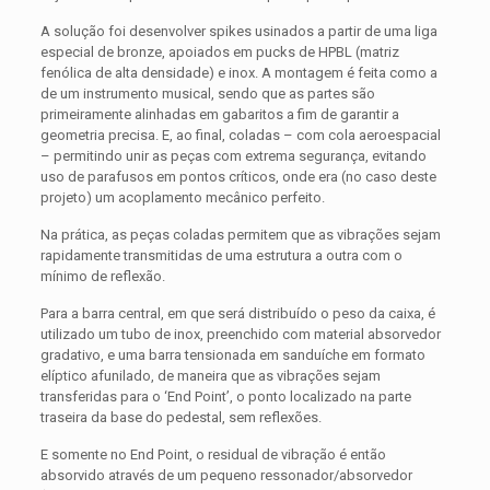
A solução foi desenvolver spikes usinados a partir de uma liga
especial de bronze, apoiados em pucks de HPBL (matriz
fenólica de alta densidade) e inox. A montagem é feita como a
de um instrumento musical, sendo que as partes são
primeiramente alinhadas em gabaritos a fim de garantir a
geometria precisa. E, ao final, coladas – com cola aeroespacial
– permitindo unir as peças com extrema segurança, evitando
uso de parafusos em pontos críticos, onde era (no caso deste
projeto) um acoplamento mecânico perfeito.
Na prática, as peças coladas permitem que as vibrações sejam
rapidamente transmitidas de uma estrutura a outra com o
mínimo de reflexão.
Para a barra central, em que será distribuído o peso da caixa, é
utilizado um tubo de inox, preenchido com material absorvedor
gradativo, e uma barra tensionada em sanduíche em formato
elíptico afunilado, de maneira que as vibrações sejam
transferidas para o ‘End Point’, o ponto localizado na parte
traseira da base do pedestal, sem reflexões.
E somente no End Point, o residual de vibração é então
absorvido através de um pequeno ressonador/absorvedor