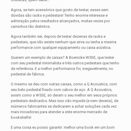
Agora, se tem acessórios que gosto de testar, esses sem
dúvidas são racks e pedestais! Tenho enorme interesse e
admiração pelos resultados alcançados, muitas vezes por
caminhos tão distintos.
Agora também sei, depois de testar dezenas de racks e
pedestais, que não existe nenhum que sirva ou tenha a mesma
performance com qualquer equipamento ou caixa acústica.
Querem um exemplo de caixas? A Boenicke W5SE, que testei
com seu pedestal minimalista e três outros pedestais que tenho
de referência. E a melhor performance foi, inegavelmente, no
pedestal de fábrica.
O mesmo se deu com outras caixas, como a Q Acoustics, com
seu belo pedestal fixado com cabos de aço. A Q Acoustics,
assim como a W5SE, só deram o seu melhor em seus próprios
pedestais dedicados. Mas isso não impede (e nem deveria), de
inúmeros fabricantes se dedicarem a achar soluções cada vez
mais inovadoras para atender a este enorme mercado de
bookshelfs!
E uma coisa eu posso garantir: melhor uma book em um bom