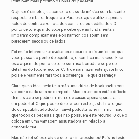
Point bem mais próximo da base do pedestal.
O ajuste é simples, e aconselho o uso de música com bastante
resposta em baixa frequência. Para este ajuste utilizei apenas
solos de contrabaixo, tocados com arco ou dedilhados. O
ponto certo é quando você percebe que as fundamentais
limparam completamente e os harmônicos soam sem
parecerem secos ou ceifados.
Foi muito interessante avaliar este recurso, pois um ‘cisco’ que
você passa do ponto de equilíbrio, o som fica mais seco. E se
está aquém do ponto certo, o som fica borrado e se perde
detalhes do foco e recorte. Curti demais fazer este ajuste fino,
pois ele realmente fará toda a diferença – e que diferença!
Claro que o ideal seria ter a mão uma dúzia de bookshelfs para
ver como cada uma se comporta. Mas os tempos estão difíceis
demais para se pedir um monte de caixas apenas para avaliar
um pedestal. O que posso dizer é: com este ajuste fino, o grau
de compatibilidade deste incrível pedestal é, no mínimo, maior
que todos os pedestais que não possuem este recurso. O que o
coloca em uma vantagem assustadora em relação à
concorrência!
Mas não foi só este ajuste que nos impressionou! Pois no teste