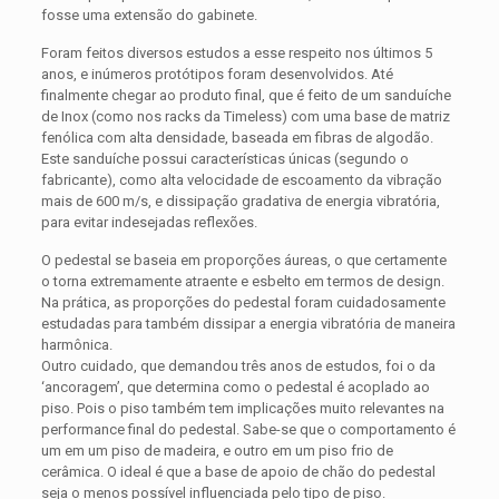
fosse uma extensão do gabinete.
Foram feitos diversos estudos a esse respeito nos últimos 5
anos, e inúmeros protótipos foram desenvolvidos. Até
finalmente chegar ao produto final, que é feito de um sanduíche
de Inox (como nos racks da Timeless) com uma base de matriz
fenólica com alta densidade, baseada em fibras de algodão.
Este sanduíche possui características únicas (segundo o
fabricante), como alta velocidade de escoamento da vibração
mais de 600 m/s, e dissipação gradativa de energia vibratória,
para evitar indesejadas reflexões.
O pedestal se baseia em proporções áureas, o que certamente
o torna extremamente atraente e esbelto em termos de design.
Na prática, as proporções do pedestal foram cuidadosamente
estudadas para também dissipar a energia vibratória de maneira
harmônica.
Outro cuidado, que demandou três anos de estudos, foi o da
‘ancoragem’, que determina como o pedestal é acoplado ao
piso. Pois o piso também tem implicações muito relevantes na
performance final do pedestal. Sabe-se que o comportamento é
um em um piso de madeira, e outro em um piso frio de
cerâmica. O ideal é que a base de apoio de chão do pedestal
seja o menos possível influenciada pelo tipo de piso.