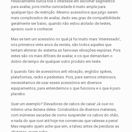
Pessoalmente nunca tive o interesse em escolher segmentos
para avaliar, pois minha curiosidade é muito ampla para
qualquer tipo de restrição. Mesmo acessórios que julgo serem
mais complicados de avaliar, dado seu grau de compatibilidade
geralmente ser baixo, quando não estou atolado de testes,
aprecio ouvir e conhecer.
Mas se tem um acessório no qual já fui muito mais ‘interessado’,
nos primeiros vinte anos da revista, são todos aqueles que
tentam eliminar do sistema as famosas vibrações espúrias. Pois
estes são os mais difíceis de avaliar, e os que demandam o
dobro de tempo de qualquer outro produto em teste.
E quando falo de acessórios anti vibração, englobo spikes,
plataformas, racks e pedestais. Pois, para sermos criteriosos,
necessitamos de usar esses acessórios em diversos
equipamentos, para entendermos o que funciona e o que é puro
placebo.
Quer um exemplo? Elevadores de cabos de caixa! Já ouvi no
mínimo uma dezena deles. Construídos de diversos materiais,
com inúmeras sacadas de como suspender os cabos do chão,
e nada do que ouvi até hoje me convenceu que valesse a pena!
Mas respeito quem ache que sim, e talvez antes de pendurar as
chuteiras, quem sabe…