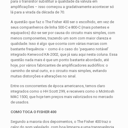
para o transistor substituir a qualidade da válvula em
amplificações – isso começou a gradativamente acontecer só
lá para a virada da década de 70.
A questão que faz o The Fisher 400 ser o escolhido, em vez de
seus companheiros de linha 500-C e 800-C (mais potentes e
equipados) diz-se ser por causa do circuito mais simples, com
menos componentes, trazendo um som com maior clareza e
qualidade. Isso é algo que ocorria com várias marcas com
bastante frequência – como é o caso do ‘pequeno notável’
integrado Kenwood KA-2002, que já saiu aqui nesta coluna. Essa
questão nada mais é que um ponto bastante abordado, até
hoje, por vários fabricantes de amplificadores audiófilos: o
caminho de sinal curto, e o circuito mais simples, evitando
muitas distorções e alterações no sinal.
Entre os concorrentes de época americanos, temos claro
integrados como o HH Scott 299, e receivers como o McIntosh
MAC 1500, que hoje tem preços mais valorizados no mercado
de usados.
COMO TOCA O FISHER 400
Segundo a maioria dos depoimentos, o The Fisher 400 traz o
calor do som valvulado, com boa limpeza e uma transparência