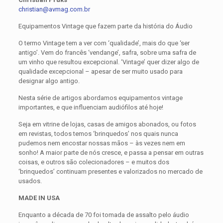
christian@avmag.com.br
Equipamentos Vintage que fazem parte da história do Áudio
O termo Vintage tem a ver com ‘qualidade’, mais do que ‘ser
antigo’. Vem do francês ‘vendange’, safra, sobre uma safra de
um vinho que resultou excepcional. ‘Vintage’ quer dizer algo de
qualidade excepcional – apesar de ser muito usado para
designar algo antigo.
Nesta série de artigos abordamos equipamentos vintage
importantes, e que influenciam audiófilos até hoje!
Seja em vitrine de lojas, casas de amigos abonados, ou fotos
em revistas, todos temos ‘brinquedos’ nos quais nunca
pudemos nem encostar nossas mãos – às vezes nem em
sonho! A maior parte de nós cresce, e passa a pensar em outras
coisas, e outros são colecionadores – e muitos dos
‘brinquedos’ continuam presentes e valorizados no mercado de
usados.
MADE IN USA
Enquanto a década de 70 foi tomada de assalto pelo áudio