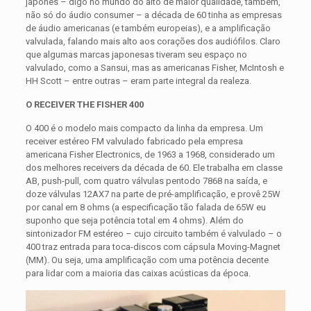
japonês – digo no mundo do alto de maior qualidade, também,
não só do áudio consumer – a década de 60 tinha as empresas
de áudio americanas (e também europeias), e a amplificação
valvulada, falando mais alto aos corações dos audiófilos. Claro
que algumas marcas japonesas tiveram seu espaço no
valvulado, como a Sansui, mas as americanas Fisher, McIntosh e
HH Scott – entre outras – eram parte integral da realeza.
O RECEIVER THE FISHER 400
O 400 é o modelo mais compacto da linha da empresa. Um
receiver estéreo FM valvulado fabricado pela empresa
americana Fisher Electronics, de 1963 a 1968, considerado um
dos melhores receivers da década de 60. Ele trabalha em classe
AB, push-pull, com quatro válvulas pentodo 7868 na saída, e
doze válvulas 12AX7 na parte de pré-amplificação, e provê 25W
por canal em 8 ohms (a especificação tão falada de 65W eu
suponho que seja potência total em 4 ohms). Além do
sintonizador FM estéreo – cujo circuito também é valvulado – o
400 traz entrada para toca-discos com cápsula Moving-Magnet
(MM). Ou seja, uma amplificação com uma potência decente
para lidar com a maioria das caixas acústicas da época.