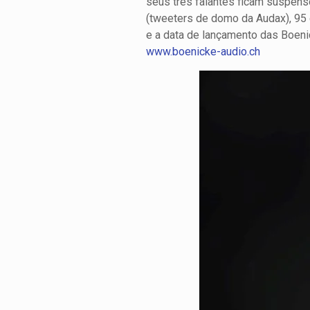
seus três falantes ficam suspen
(tweeters de domo da Audax), 95 
e a data de lançamento das Boeni
www.boenicke-audio.ch