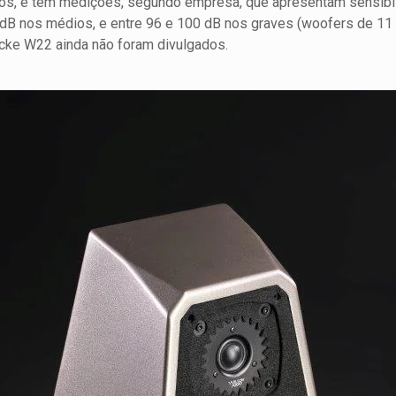
sos, e tem medições, segundo empresa, que apresentam sensib
dB nos médios, e entre 96 e 100 dB nos graves (woofers de 11
cke W22 ainda não foram divulgados.