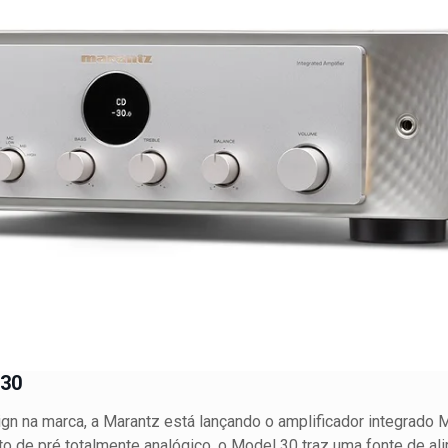
 30
gn na marca, a Marantz está lançando o amplificador integrado 
 de pré totalmente analógico, o Model 30 traz uma fonte de a