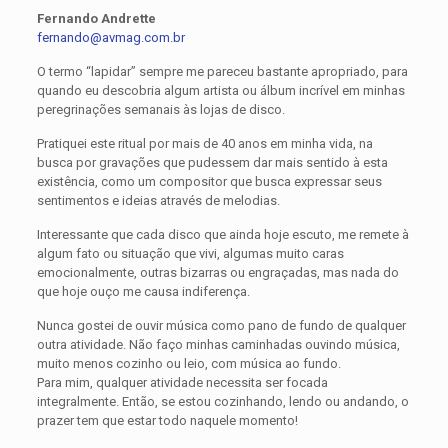
Fernando Andrette
fernando@avmag.com.br
O termo “lapidar” sempre me pareceu bastante apropriado, para
quando eu descobria algum artista ou álbum incrível em minhas
peregrinações semanais às lojas de disco.
Pratiquei este ritual por mais de 40 anos em minha vida, na
busca por gravações que pudessem dar mais sentido à esta
existência, como um compositor que busca expressar seus
sentimentos e ideias através de melodias.
Interessante que cada disco que ainda hoje escuto, me remete à
algum fato ou situação que vivi, algumas muito caras
emocionalmente, outras bizarras ou engraçadas, mas nada do
que hoje ouço me causa indiferença.
Nunca gostei de ouvir música como pano de fundo de qualquer
outra atividade. Não faço minhas caminhadas ouvindo música,
muito menos cozinho ou leio, com música ao fundo.
Para mim, qualquer atividade necessita ser focada
integralmente. Então, se estou cozinhando, lendo ou andando, o
prazer tem que estar todo naquele momento!