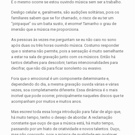
E o mesmo ocorre se estou ouvindo música sem ser a trabalho.
Desligo celular e, geralmente, são audições solitárias, pois os
familiares sabem que se for chamado, o risco de eu ter um
“piripaque” ou um baita susto, é enorme! Tamanho o grau de
imersão que a música me proporciona.
As pessoas às vezes me perguntam se eu não caio no sono
após duas ou três horas ouvindo música. Costumo responder
que o sistema não permite, pois a sensação é muito semelhante
a estar na sala de gravação junto com os músicos. Então há
tantos detalhes para descobrir, tantas intencionalidades para
decifrar, que não dá para ficar sonolento ou evasivo.
Fora que o emocional é um componente determinante e,
dependendo do dia, a mesma gravação ouvida várias e várias
vezes, soa completamente diferente. Essa dinâmica é o mais
incrível que pode ocorrer, principalmente naqueles discos que te
acompanham por muitos e muitos anos.
Mas escrevi toda essa longa introdução para falar de algo que,
há muito tempo, tenho o desejo de abordar. A reclamação
constante que ouço de que a música está, há muito tempo,
passando por um hiato de criatividade e novos talentos. Ouço,
mas não concordo, pois a música de qualidade em qualquer