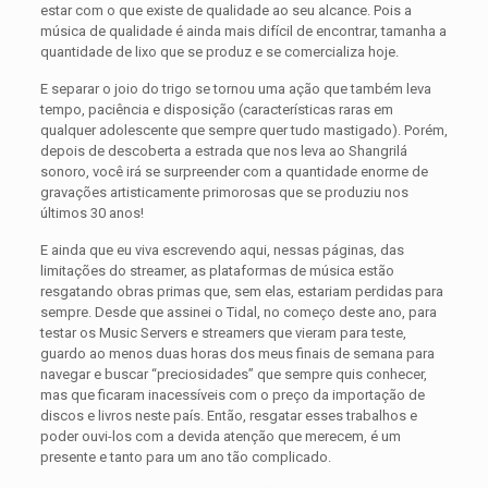
estar com o que existe de qualidade ao seu alcance. Pois a
música de qualidade é ainda mais difícil de encontrar, tamanha a
quantidade de lixo que se produz e se comercializa hoje.
E separar o joio do trigo se tornou uma ação que também leva
tempo, paciência e disposição (características raras em
qualquer adolescente que sempre quer tudo mastigado). Porém,
depois de descoberta a estrada que nos leva ao Shangrilá
sonoro, você irá se surpreender com a quantidade enorme de
gravações artisticamente primorosas que se produziu nos
últimos 30 anos!
E ainda que eu viva escrevendo aqui, nessas páginas, das
limitações do streamer, as plataformas de música estão
resgatando obras primas que, sem elas, estariam perdidas para
sempre. Desde que assinei o Tidal, no começo deste ano, para
testar os Music Servers e streamers que vieram para teste,
guardo ao menos duas horas dos meus finais de semana para
navegar e buscar “preciosidades” que sempre quis conhecer,
mas que ficaram inacessíveis com o preço da importação de
discos e livros neste país. Então, resgatar esses trabalhos e
poder ouvi-los com a devida atenção que merecem, é um
presente e tanto para um ano tão complicado.