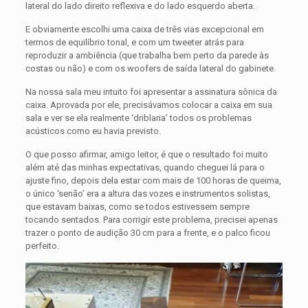
lateral do lado direito reflexiva e do lado esquerdo aberta.
E obviamente escolhi uma caixa de três vias excepcional em
termos de equilíbrio tonal, e com um tweeter atrás para
reproduzir a ambiência (que trabalha bem perto da parede às
costas ou não) e com os woofers de saída lateral do gabinete.
Na nossa sala meu intuito foi apresentar a assinatura sônica da
caixa. Aprovada por ele, precisávamos colocar a caixa em sua
sala e ver se ela realmente ‘driblaria’ todos os problemas
acústicos como eu havia previsto.
O que posso afirmar, amigo leitor, é que o resultado foi muito
além até das minhas expectativas, quando cheguei lá para o
ajuste fino, depois dela estar com mais de 100 horas de queima,
o único ‘senão’ era a altura das vozes e instrumentos solistas,
que estavam baixas, como se todos estivessem sempre
tocando sentados. Para corrigir este problema, precisei apenas
trazer o ponto de audição 30 cm para a frente, e o palco ficou
perfeito.