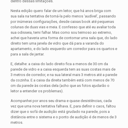
dentro dessas limitações.
Nesta edição quero falar de um leitor, que há anos briga com
sua sala na tentativa de torná-la pelo menos ‘audível’, passando
por inúmeras configurações, desde caixas book até pequenas
colunas de duas vias e meia. E confesso que até eu avaliar toda
sua odisseia, temi falhar. Mas como sou teimoso ao extremo,
achei que haveria uma forma de contornar uma sala que, do lado
direito tem uma janela de vidro que dá para a varanda do
apartamento, e do lado esquerdo um corredor para os quartos e
para a sala de jantar.
E, detalhe: a caixa do lado direito fica a menos de 30 cm da
parede de vidro e a caixa esquerda tem as suas costas mais de
3 metros de corredor, e na sua lateral mais 3 metros até a parede
da cozinha. E a caixa da direita também está com menos de 70
cm da parede às costas dela (acho que as fotos ajudarão o
leitor a entender os problemas).
Acompanhei por anos seu drama e quase desistências, cada
vez que uma nova tentativa falhava. E, para definir o caos, faltou
dizer que o sofá de audição está grudado na parede, pois a
distância entre o sistema e o ponto de audição é de menos de 3
metros.