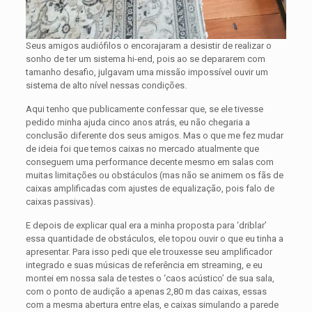
Seus amigos audiófilos o encorajaram a desistir de realizar o
sonho de ter um sistema hi-end, pois ao se depararem com
tamanho desafio, julgavam uma missão impossível ouvir um
sistema de alto nível nessas condições.
Aqui tenho que publicamente confessar que, se ele tivesse
pedido minha ajuda cinco anos atrás, eu não chegaria a
conclusão diferente dos seus amigos. Mas o que me fez mudar
de ideia foi que temos caixas no mercado atualmente que
conseguem uma performance decente mesmo em salas com
muitas limitações ou obstáculos (mas não se animem os fãs de
caixas amplificadas com ajustes de equalização, pois falo de
caixas passivas).
E depois de explicar qual era a minha proposta para ‘driblar’
essa quantidade de obstáculos, ele topou ouvir o que eu tinha a
apresentar. Para isso pedi que ele trouxesse seu amplificador
integrado e suas músicas de referência em streaming, e eu
montei em nossa sala de testes o ‘caos acústico’ de sua sala,
com o ponto de audição a apenas 2,80 m das caixas, essas
com a mesma abertura entre elas, e caixas simulando a parede