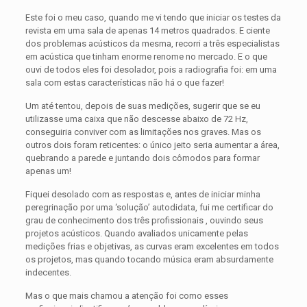
Este foi o meu caso, quando me vi tendo que iniciar os testes da
revista em uma sala de apenas 14 metros quadrados. E ciente
dos problemas acústicos da mesma, recorri a três especialistas
em acústica que tinham enorme renome no mercado. E o que
ouvi de todos eles foi desolador, pois a radiografia foi: em uma
sala com estas características não há o que fazer!
Um até tentou, depois de suas medições, sugerir que se eu
utilizasse uma caixa que não descesse abaixo de 72 Hz,
conseguiria conviver com as limitações nos graves. Mas os
outros dois foram reticentes: o único jeito seria aumentar a área,
quebrando a parede e juntando dois cômodos para formar
apenas um!
Fiquei desolado com as respostas e, antes de iniciar minha
peregrinação por uma ‘solução’ autodidata, fui me certificar do
grau de conhecimento dos três profissionais , ouvindo seus
projetos acústicos. Quando avaliados unicamente pelas
medições frias e objetivas, as curvas eram excelentes em todos
os projetos, mas quando tocando música eram absurdamente
indecentes.
Mas o que mais chamou a atenção foi como esses