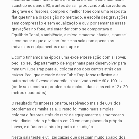
acústico nos anos 90, e antes de sair produzindo absorvedores
de grave e difusores, comprei o melhor fone com uma resposta
flat que tinha a disposição no mercado, e escolhi dez gravações
sem compressão e sem equalização e ouvi por semanas essas
gravações no fone, até entender como se comportava o
Equilíbrio Tonal, a ambiência, a micro e macrodinâmica, e passei
a comparar o que ouvia no fone e na sala com apenas os
móveis os equipamentos e um tapete.
E como tínhamos na época uma excelente relação com a Isover,
pedi ao seu departamento de engenharia para desenvolver para
mim um Tube Trap para eu colocar nos dois cantos atrás das
caixas. Pedi que metade deste Tube Trap fosse reflexivo e a
outra metade fizesse absorção, sintonizado entre 60 e 100 Hz
(onde se encontra o problema da maioria das salas entre 12 e 20
metros quadrados).
O resultado foi impressionante, resolvendo mais de 60% dos
problemas da minha sala. O resto foi muito mais simples:
colocar difusores atrás do rack de equipamentos, amortecer o
teto, diminuindo o pé direito em 20 cm com placas da própria
Isover, e difusores atrás do ponto de audição.
Nesta sala testei e utilizei caixas que desciam muito abaixo dos