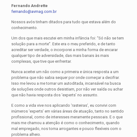
Fernando Andrette
fernando@avmag.com.br
Nossos avós tinham ditados para tudo que estava além do
conhecimento.
Um dos que mais escutei em minha infância foi: “Só não se tem
solução para a morte”. Este era o meu preferido, e de tanto
acreditar ser verdade, o incorporei a minha forma de encarar
qualquer tipo de adversidade, das mais banais às mais
complexas, que tive que enfrentar.
Nunca aceitei um não como a primeira e única resposta a um
problema que não sabia sequer por onde começar a decifrar.
Isso me levou a me tornar um autoditada, incansável na busca
de soluções onde outros desistiam, por não ver saída ou achar
que não havia resposta dos ‘experts’ no assunto.
E como a vida vive nos aplicando ‘rasteiras’, eu convivi com
inúmeros ‘experts’ em várias áreas de atuação, tanto no sentido
profissional, como de interesses meramente pessoais. E o que
mais me chamou a atenção é como o conhecimento, quando
mal empregado, nos torna arrogantes e pouco flexíveis com o
problema alheio.