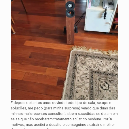
E depois de tantos anos ouvindo todo tipo de sala, setups e
soluções, me pego (para minha surpresa) vendo que duas das
minhas mais recentes consultorias bem sucedidas se deram em
salas que não receberam tratamento acústico nenhum. Por ‘n’
motivos, mas aceitei o desafio e conseguimos extrair o melhor