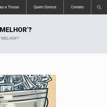
as e Trocas
Quem Somos
Contato
 ‘MELHOR’?
 ‘MELHOR’?