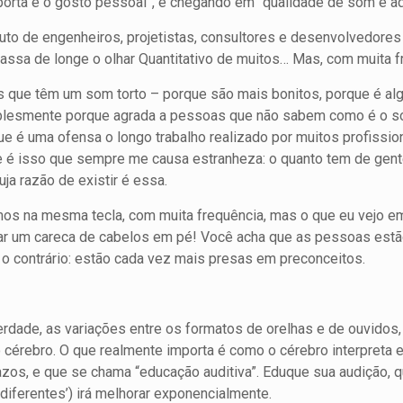
porta é o gosto pessoal”, e chegando em “qualidade de som é aqu
 fruto de engenheiros, projetistas, consultores e desenvolvedor
assa de longe o olhar Quantitativo de muitos… Mas, com muita fr
 que têm um som torto – porque são mais bonitos, porque é 
simplesmente porque agrada a pessoas que não sabem como é o s
que é uma ofensa o longo trabalho realizado por muitos profissi
e é isso que sempre me causa estranheza: o quanto tem de gent
a razão de existir é essa.
mos na mesma tecla, com muita frequência, mas o que eu vejo e
ixar um careca de cabelos em pé! Você acha que as pessoas estã
 o contrário: estão cada vez mais presas em preconceitos.
erdade, as variações entre os formatos de orelhas e de ouvidos,
cérebro. O que realmente importa é como o cérebro interpreta
os, e que se chama “educação auditiva”. Eduque sua audição, q
‘diferentes’) irá melhorar exponencialmente.