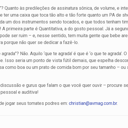
”? Quanto às predileções de assinatura sônica, de volume, e int
 ter uma caixa que toca tão alto e tão forte quanto um PA de s
 cada um dos instrumentos sendo tocados, e que todos tenham t
 primeira parte é Quantitativa, a do gosto pessoal. Já a segunda
ode ser ruim – e, nesse sentido, tem muita gente que bebe are
ra porque não quer se dedicar a fazê-lo.
agrada”? Não. Aquilo ‘que te agrada’ é que é ‘o que te agrada’. O
de. Isso seria um ponto de vista fútil demais, que espelha des
sa como boa ou um prato de comida bom por seu tamanho – ou s
discussão e gurus que falam o que você quer ouvir – procure se 
 pessoal e auditiva!
 de jogar seus tomates podres em:
christian@avmag.com.br
.