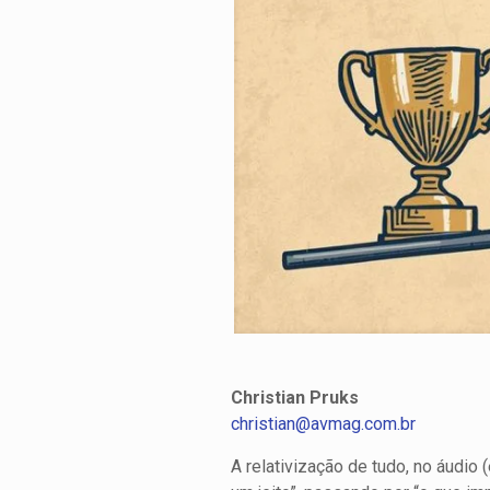
Christian Pruks
christian@avmag.com.br
A relativização de tudo, no áudio