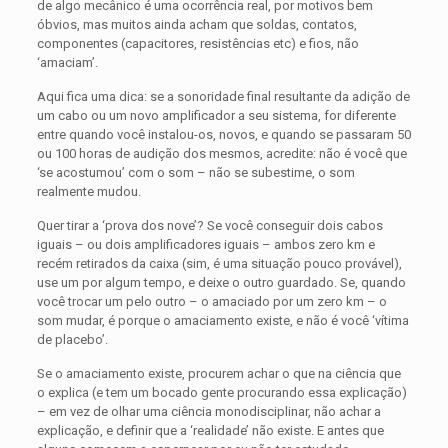
de algo mecânico é uma ocorrência real, por motivos bem
óbvios, mas muitos ainda acham que soldas, contatos,
componentes (capacitores, resistências etc) e fios, não
‘amaciam’.
Aqui fica uma dica: se a sonoridade final resultante da adição de
um cabo ou um novo amplificador a seu sistema, for diferente
entre quando você instalou-os, novos, e quando se passaram 50
ou 100 horas de audição dos mesmos, acredite: não é você que
‘se acostumou’ com o som – não se subestime, o som
realmente mudou.
Quer tirar a ‘prova dos nove’? Se você conseguir dois cabos
iguais – ou dois amplificadores iguais – ambos zero km e
recém retirados da caixa (sim, é uma situação pouco provável),
use um por algum tempo, e deixe o outro guardado. Se, quando
você trocar um pelo outro – o amaciado por um zero km – o
som mudar, é porque o amaciamento existe, e não é você ‘vítima
de placebo’.
Se o amaciamento existe, procurem achar o que na ciência que
o explica (e tem um bocado gente procurando essa explicação)
– em vez de olhar uma ciência monodisciplinar, não achar a
explicação, e definir que a ‘realidade’ não existe. E antes que