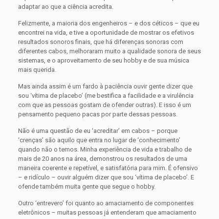
adaptar ao que a ciência acredita.
Felizmente, a maioria dos engenheiros – e dos céticos – que eu
encontrei na vida, e tive a oportunidade de mostrar os efetivos
resultados sonoros finais, que há diferenças sonoras com
diferentes cabos, melhoraram muito a qualidade sonora de seus
sistemas, e o aproveitamento de seu hobby e de sua música
mais querida.
Mas ainda assim é um fardo à paciência ouvir gente dizer que
sou ‘vítima de placebo’ (me bestifica a facilidade e a virulência
com que as pessoas gostam de ofender outras). E isso é um
pensamento pequeno pacas por parte dessas pessoas.
Não é uma questão de eu ‘acreditar’ em cabos – porque
‘crenças’ são aquilo que entra no lugar de ‘conhecimento’
quando não o temos. Minha experiência de vida e trabalho de
mais de 20 anos na área, demonstrou os resultados de uma
maneira coerente e repetível, e satisfatória para mim. É ofensivo
– e ridículo – ouvir alguém dizer que sou ‘vítima de placebo’. E
ofende também muita gente que segue o hobby.
Outro ‘entrevero’ foi quanto ao amaciamento de componentes
eletrônicos – muitas pessoas já entenderam que amaciamento