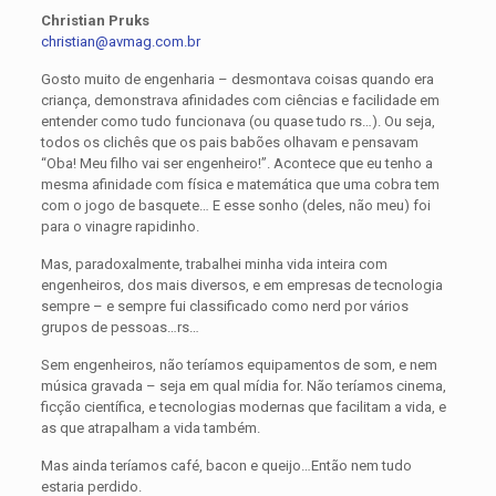
Christian Pruks
christian@avmag.com.br
Gosto muito de engenharia – desmontava coisas quando era
criança, demonstrava afinidades com ciências e facilidade em
entender como tudo funcionava (ou quase tudo rs…). Ou seja,
todos os clichês que os pais babões olhavam e pensavam
“Oba! Meu filho vai ser engenheiro!”. Acontece que eu tenho a
mesma afinidade com física e matemática que uma cobra tem
com o jogo de basquete… E esse sonho (deles, não meu) foi
para o vinagre rapidinho.
Mas, paradoxalmente, trabalhei minha vida inteira com
engenheiros, dos mais diversos, e em empresas de tecnologia
sempre – e sempre fui classificado como nerd por vários
grupos de pessoas…rs…
Sem engenheiros, não teríamos equipamentos de som, e nem
música gravada – seja em qual mídia for. Não teríamos cinema,
ficção científica, e tecnologias modernas que facilitam a vida, e
as que atrapalham a vida também.
Mas ainda teríamos café, bacon e queijo…Então nem tudo
estaria perdido.