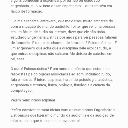
alguns comecem a espernear por eu não ter estudado
engenharia, eu ouvi isso de um engenheiro – que também era
físico de formação.
E, o mais recente ‘entrevero’, que me deixou muito entristecido
com a situação do mundo audiófilo, foi ter que ver uma pessoa
em um fórum de áudio na Internet, dizer que ele não tinha
estudado Engenharia Elétrica por anos para ver pessoas falarem
de ‘bruxaria’. E o que ele chamou de ‘bruxaria’? Psicoacústica… É
um engenheiro que acha que a disciplina dele explica tudo, e
que outras disciplinas não existem. Me deixou de cabelos em
pé, essa.
O que é Psicoacústica? É um ramo da ciência que estuda as
respostas psicológicas associadas ao som, incluindo ruído,
fala e música. É interdisciplinar, incluindo psicologia, acústica,
engenharia eletrônica, física, biologia, fisiologia e ciência da
computação.
Vejam bem: interdisciplinar.
Prefiro conviver e trocar ideias com os numerosos Engenheiros
Eletrônicos que fizeram o mundo da audiofilia e da audição de
música ser o que é, e continuar evoluindo!