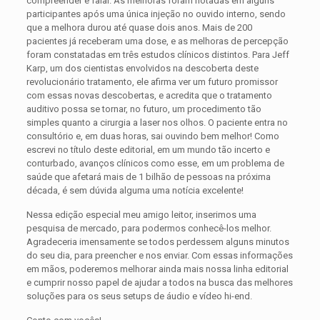
compreender e falar. As melhoras foram notadas em alguns
participantes após uma única injeção no ouvido interno, sendo
que a melhora durou até quase dois anos. Mais de 200
pacientes já receberam uma dose, e as melhoras de percepção
foram constatadas em três estudos clínicos distintos. Para Jeff
Karp, um dos cientistas envolvidos na descoberta deste
revolucionário tratamento, ele afirma ver um futuro promissor
com essas novas descobertas, e acredita que o tratamento
auditivo possa se tornar, no futuro, um procedimento tão
simples quanto a cirurgia a laser nos olhos. O paciente entra no
consultório e, em duas horas, sai ouvindo bem melhor! Como
escrevi no título deste editorial, em um mundo tão incerto e
conturbado, avanços clínicos como esse, em um problema de
saúde que afetará mais de 1 bilhão de pessoas na próxima
década, é sem dúvida alguma uma notícia excelente!
Nessa edição especial meu amigo leitor, inserimos uma
pesquisa de mercado, para podermos conhecê-los melhor.
Agradeceria imensamente se todos perdessem alguns minutos
do seu dia, para preencher e nos enviar. Com essas informações
em mãos, poderemos melhorar ainda mais nossa linha editorial
e cumprir nosso papel de ajudar a todos na busca das melhores
soluções para os seus setups de áudio e vídeo hi-end.