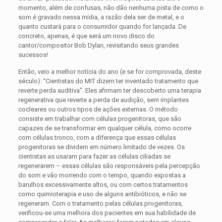
momento, além de confusas, não dão nenhuma pista de como o
som é gravado nessa mídia, a razão dela ser de metal, e o
quanto custará para o consumidor quando for lançada. De
concreto, apenas, é que será um novo disco do
cantor/compositor Bob Dylan, revisitando seus grandes
sucessos!
Então, veio a melhor notícia do ano (e se for comprovada, deste
século): “Cientistas do MIT dizem ter inventado tratamento que
reverte perda auditiva”. Eles afirmam ter descoberto uma terapia
regenerativa que reverte a perda de audição, sem implantes
cocleares ou outros tipos de ações externas. O método
consiste em trabalhar com células progenitoras, que são
capazes de se transformar em qualquer célula, como ocorre
com células tronco, com a diferença que essas células
progenitoras se dividem em número limitado de vezes. Os
cientistas as usaram para fazer as células ciliadas se
regenerarem – essas células são responsáveis pela percepção
do som e vão morrendo com o tempo, quando expostas a
barulhos excessivamente altos, ou com certos tratamentos
como quimioterapia e uso de alguns antibióticos, e não se
regeneram. Com o tratamento pelas células progenitoras,
verificou-se uma melhora dos pacientes em sua habilidade de