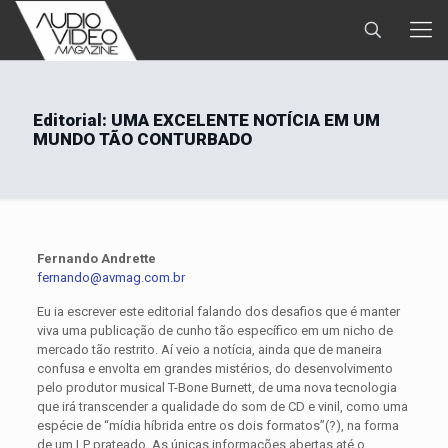
Editorial: UMA EXCELENTE NOTÍCIA EM UM
MUNDO TÃO CONTURBADO
Fernando Andrette
fernando@avmag.com.br
Eu ia escrever este editorial falando dos desafios que é manter
viva uma publicação de cunho tão específico em um nicho de
mercado tão restrito. Aí veio a notícia, ainda que de maneira
confusa e envolta em grandes mistérios, do desenvolvimento
pelo produtor musical T-Bone Burnett, de uma nova tecnologia
que irá transcender a qualidade do som de CD e vinil, como uma
espécie de “mídia híbrida entre os dois formatos”(?), na forma
de um LP prateado. As únicas informações abertas até o