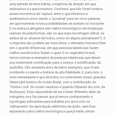
uma estrada de terra batida, a trajetória da direção em que
estávamos e a que tomamos. Confesso que não foram muitos
esses momentos de ‘ruptura’ entre o que tínhamos e
aceitávamos como sendo o ‘possível’ para um novo patamar,
em que inúmeras novas possibilidades se avistam no horizonte.
E os avanços atingidos sem saltos tecnológicos de mudanças
radicais de plataformas, são os que mais me intrigam (afinal, se
estava ali ao alcance de todos, como só alguns perceberam?). E
a resposta não poderia ser mais óbvia: o elemento humano! Este
sim o grande diferencial, em que pessoas talentosas fazem
melhor aonde todos fazem o igual. E no segmento hi-end,
temos inúmeros exemplos de pessoas talentosas que deram
sua inestimável contribuição para o avanço e solidificação da
audiofilia. São sessenta anos de belos exemplos, que foram
moldando e criando a história da alta fidelidade. E, para mim, o
mais interessante é que de todos os continentes vieram grandes
ideias (até mesmo do nosso Brasil, com a contribuição do
‘Timbre Lock’ do nosso saudoso e querido Eduardo de Lima, da
Audiopax). Essa capacidade de ver e fazer diferente, além de
instigante, nos faz pensar que já temos conhecimento e
topologias suficientes para trabalhar por anos a fio no
‘refinamento’ da reprodução eletrônica de áudio, sem ficar
esperando pelos saltos tecnológicos que já estão sendo