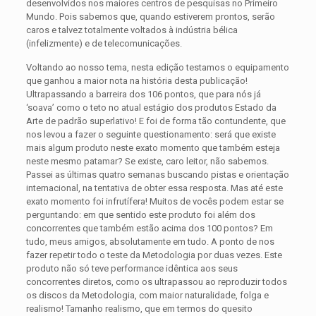
desenvolvidos nos maiores centros de pesquisas no Primeiro
Mundo. Pois sabemos que, quando estiverem prontos, serão
caros e talvez totalmente voltados à indústria bélica
(infelizmente) e de telecomunicações.
Voltando ao nosso tema, nesta edição testamos o equipamento
que ganhou a maior nota na história desta publicação!
Ultrapassando a barreira dos 106 pontos, que para nós já
‘soava’ como o teto no atual estágio dos produtos Estado da
Arte de padrão superlativo! E foi de forma tão contundente, que
nos levou a fazer o seguinte questionamento: será que existe
mais algum produto neste exato momento que também esteja
neste mesmo patamar? Se existe, caro leitor, não sabemos.
Passei as últimas quatro semanas buscando pistas e orientação
internacional, na tentativa de obter essa resposta. Mas até este
exato momento foi infrutífera! Muitos de vocês podem estar se
perguntando: em que sentido este produto foi além dos
concorrentes que também estão acima dos 100 pontos? Em
tudo, meus amigos, absolutamente em tudo. A ponto de nos
fazer repetir todo o teste da Metodologia por duas vezes. Este
produto não só teve performance idêntica aos seus
concorrentes diretos, como os ultrapassou ao reproduzir todos
os discos da Metodologia, com maior naturalidade, folga e
realismo! Tamanho realismo, que em termos do quesito